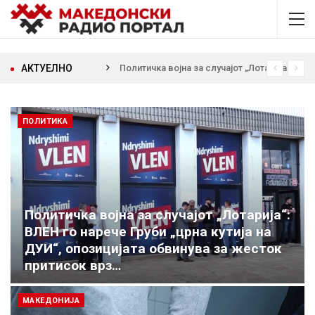
АКТУЕЛНО
Пресврт во истрагата за трагедијата во Радишани: Уапсен возач кој ја предизвикал несреќата во која загина 19-годишен мотоциклист и побегнал
ПОЛИТИКА
Политичка војна за случајот „Лотарија“:
ВЛЕН го нарече Груби „црна кутија на
ДУИ“, опозицијата обвинува за жесток
притисок врз…
МАКЕДОНИЈА