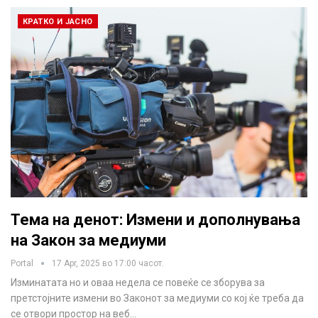
КРАТКО И ЈАСНО
Тема на денот: Измени и дополнувања
на Закон за медиуми
Portal
17 Apr, 2025 во 17:00 часот.
Изминатата но и оваа недела се повеќе се зборува за
претстојните измени во Законот за медиуми со кој ќе треба да
се отвори простор на веб…