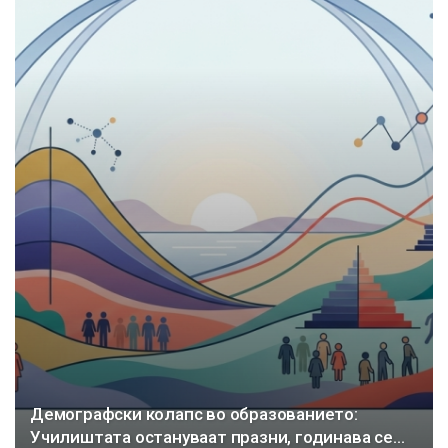
Демографски колапс во образованието:
Училиштата остануваат празни, годинава се…