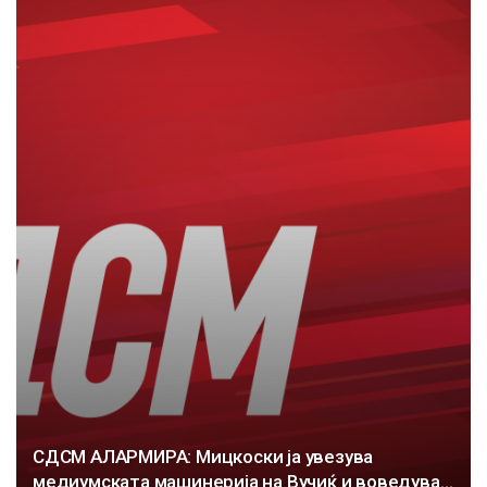
СДСМ АЛАРМИРА: Мицкоски ја увезува
медиумската машинерија на Вучиќ и воведува…