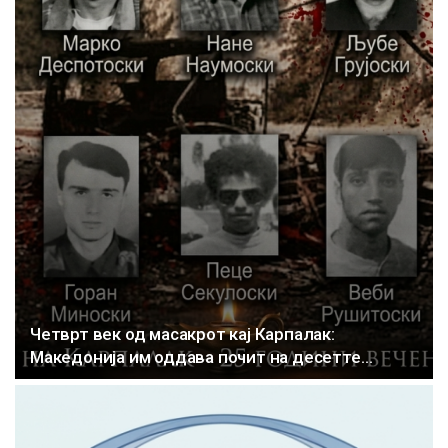
Четврт век од масакрот кај Карпалак:
Македонија им оддава почит на десетте…