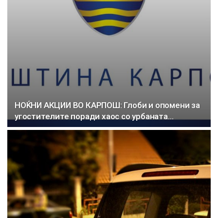
НОЌНИ АКЦИИ ВО КАРПОШ: Глоби и опомени за
угостителите поради хаос со урбаната…