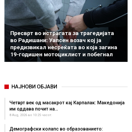
Пресврт во истрагата за трагедијата
во Радишани: Уапсен возач кој ја
предизвикал несреќата во која загина
19-годишен мотоциклист и побегнал
НАЈНОВИ ОБЈАВИ
Четврт век од масакрот кај Карпалак: Македонија
им оддава почит на…
8 Aug, 2026 во 10:25 часот.
Демографски колапс во образованието: