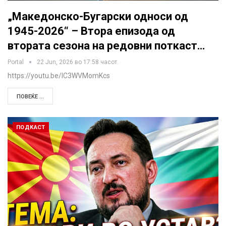
„Македонско-Бугарски односи од
1945-2026“ – Втора епизода од
втората сезона на редовни поткаст…
Portal
22 Jun, 2026 во 17:58 часот.
https://youtu.be/IC3WVMomKcs
ПОВЕЌЕ ...
ПОДКАСТ