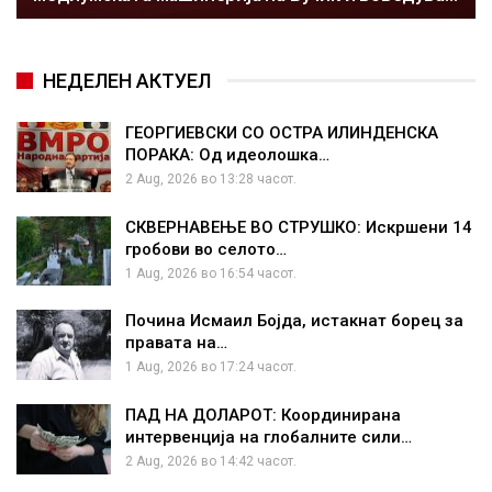
НЕДЕЛЕН АКТУЕЛ
ГЕОРГИЕВСКИ СО ОСТРА ИЛИНДЕНСКА
ПОРАКА: Од идеолошка…
2 Aug, 2026 во 13:28 часот.
СКВЕРНАВЕЊЕ ВО СТРУШКО: Искршени 14
гробови во селото…
1 Aug, 2026 во 16:54 часот.
Почина Исмаил Бојда, истакнат борец за
правата на…
1 Aug, 2026 во 17:24 часот.
ПАД НА ДОЛАРОТ: Координирана
интервенција на глобалните сили…
2 Aug, 2026 во 14:42 часот.