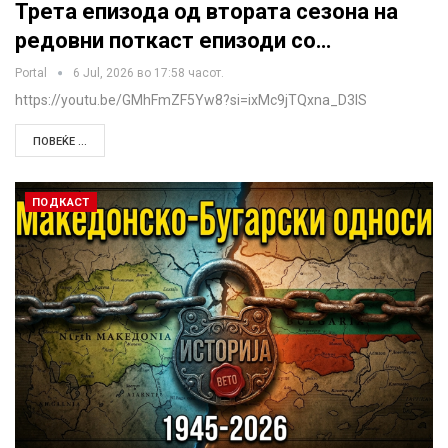
Трета епизода од втората сезона на
редовни поткаст епизоди со…
Portal
6 Jul, 2026 во 17:58 часот.
https://youtu.be/GMhFmZF5Yw8?si=ixMc9jTQxna_D3IS
ПОВЕЌЕ ...
ПОДКАСТ