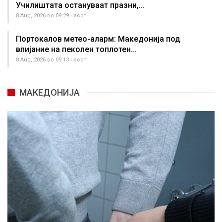
Училиштата остануваат празни,…
8 Aug, 2026 во 09:29 часот.
Портокалов метео-аларм: Македонија под
влијание на пеколен топлотен…
8 Aug, 2026 во 09:13 часот.
МАКЕДОНИЈА