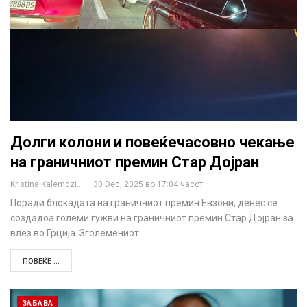
Долги колони и повеќечасовно чекање
на граничниот премин Стар Дојран
Kristina Kalemdzikj
30 Dec, 2025 во 17:04 часот.
Поради блокадата на граничниот премин Евзони, денес се
создадоа големи гужви на граничниот премин Стар Дојран за
влез во Грција. Зголемениот…
ПОВЕЌЕ ...
ЗАБАВА