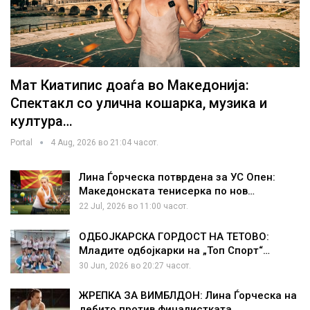
Мат Киатипис доаѓа во Македонија:
Спектакл со улична кошарка, музика и
култура…
Portal
4 Aug, 2026 во 21:04 часот.
Лина Ѓорческа потврдена за УС Опен:
Македонската тенисерка по нов…
22 Jul, 2026 во 11:00 часот.
ОДБОЈКАРСКА ГОРДОСТ НА ТЕТОВО:
Младите одбојкарки на „Топ Спорт“…
30 Jun, 2026 во 20:27 часот.
ЖРЕПКА ЗА ВИМБЛДОН: Лина Ѓорческа на
дебито против финалистката…