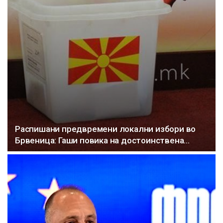
Распишани предвремени локални избори во
Брвеница: Гаши повика на достоинствена…