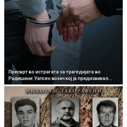
Пресврт во истрагата за трагедијата во
Радишани: Уапсен возач кој ја предизвикал…