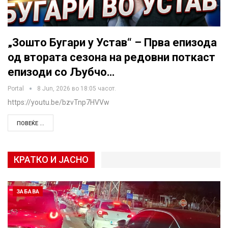
„Зошто Бугари у Устав“ – Прва епизода
од втората сезона на редовни поткаст
епизоди со Љубчо…
Portal
8 Jun, 2026 во 18:05 часот.
https://youtu.be/bzvTnp7HVVw
ПОВЕЌЕ ...
КРАТКО И ЈАСНО
ЗАБАВА