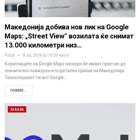
Македонија добива нов лик на Google
Maps: „Street View“ возилата ќе снимат
13.000 километри низ…
Portal
9 Jul, 2026 во 10:20 часот.
Корисниците на Google Maps наскоро ќе имаат пристап до
значително поажурен и подетален приказ на Македонија.
Технолошкиот гигант Google…
ПОВЕЌЕ ...
ЗАБАВА