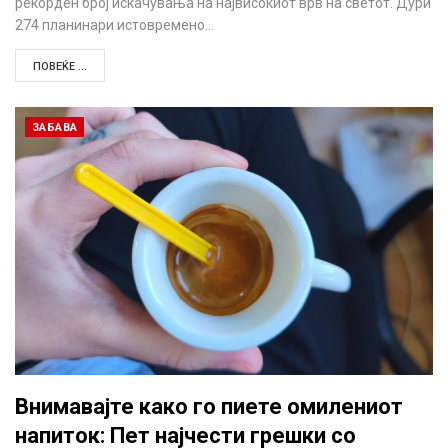
рекорден број искачувања на највисокиот врв на светот. Дури
274 планинари истовремено…
ПОВЕЌЕ ...
ЗАБАВА
Внимавајте како го пиете омилениот
напиток: Пет најчести грешки со