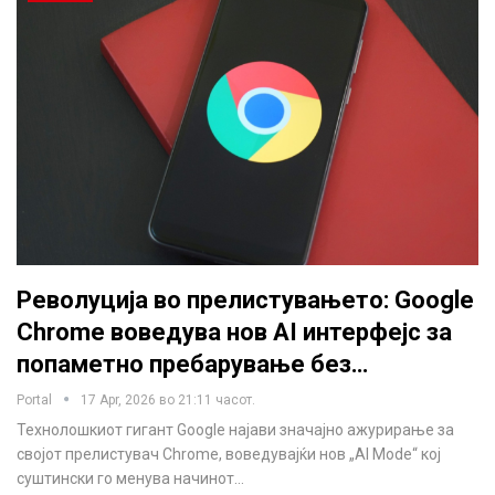
Револуција во прелистувањето: Google
Chrome воведува нов AI интерфејс за
попаметно пребарување без…
Portal
17 Apr, 2026 во 21:11 часот.
Технолошкиот гигант Google најави значајно ажурирање за
својот прелистувач Chrome, воведувајќи нов „AI Mode“ кој
суштински го менува начинот…