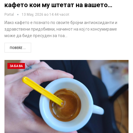
кафето кои му штетат на вашето…
Portal
13 May, 2026 во 14:44 часот.
Иако кафето е познато по своите бројни антиоксиданти и
здравствени придобивки, начинот на кој го консумираме
може да биде пресуден за тоа…
ПОВЕЌЕ ...
ЗАБАВА