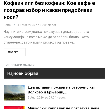
Кофеин или без кофеин: Кое кафе е
поздрав избор и какви придобивки
носи?
Portal
12 Mar, 2026 во 12:35 часот.
Научните истражувања покажуваат дека редовната
консумација на кафе може да го забави биолошкото
стареење, да го намали ризикот од повеќе…
ПОВЕЌЕ ...
ПОСТАРИ ОБЈАВИ
Најнови објави
Два активни пожари на отворено кај
Волково и Брњарци,…
9 Aug, 2026 во 09:04 часот.
Мицкоски: Карпалак нè потсетува дека