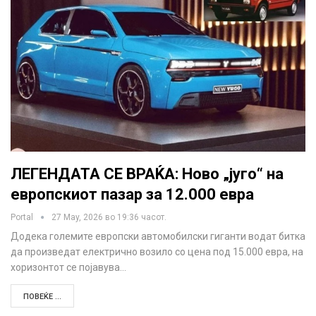
ЛЕГЕНДАТА СЕ ВРАЌА: Ново „југо“ на
европскиот пазар за 12.000 евра
Portal
27 May, 2026 во 19:36 часот.
Додека големите европски автомобилски гиганти водат битка
да произведат електрично возило со цена под 15.000 евра, на
хоризонтот се појавува…
ПОВЕЌЕ ...