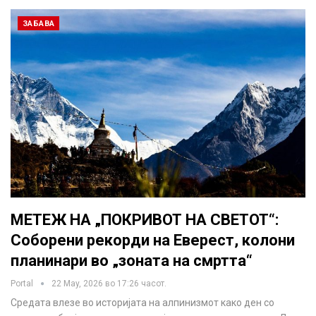
ЗАБАВА
МЕТЕЖ НА „ПОКРИВОТ НА СВЕТОТ“:
Соборени рекорди на Еверест, колони
планинари во „зоната на смртта“
Portal
22 May, 2026 во 17:26 часот.
Средата влезе во историјата на алпинизмот како ден со