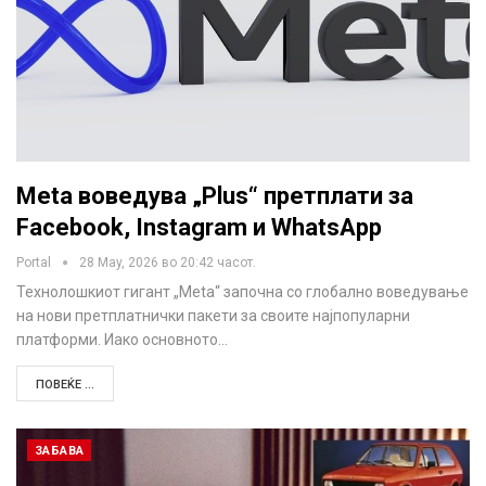
Meta воведува „Plus“ претплати за
Facebook, Instagram и WhatsApp
Portal
28 May, 2026 во 20:42 часот.
Технолошкиот гигант „Meta“ започна со глобално воведување
на нови претплатнички пакети за своите најпопуларни
платформи. Иако основното…
ПОВЕЌЕ ...
ЗАБАВА