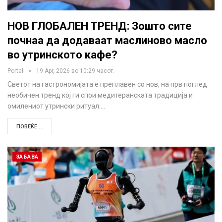
НОВ ГЛОБАЛЕН ТРЕНД: Зошто сите
почнаа да додаваат маслиново масло
во утринското кафе?
Portal
19 Apr, 2026 во 10:29 часот.
Светот на гастрономијата е преплавен со нов, на прв поглед
необичен тренд кој ги спои медитеранската традиција и
омилениот утрински ритуал.…
ПОВЕЌЕ ...
ЗАБАВА