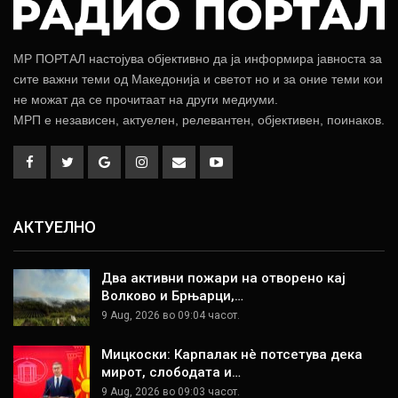
МР ПОРТАЛ настојува објективно да ја информира јавноста за
сите важни теми од Македонија и светот но и за оние теми кои
не можат да се прочитаат на други медиуми.
МРП е независен, актуелен, релевантен, објективен, поинаков.
АКТУЕЛНО
Два активни пожари на отворено кај
Волково и Брњарци,…
9 Aug, 2026 во 09:04 часот.
Мицкоски: Карпалак нè потсетува дека
мирот, слободата и…
9 Aug, 2026 во 09:03 часот.