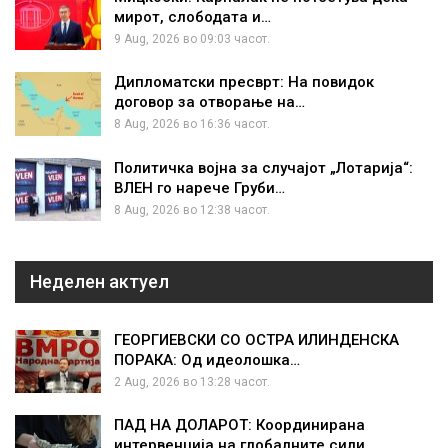
мирот, слободата и…
9 Aug, 2026 во 09:03 часот.
Дипломатски пресврт: На повидок
договор за отворање на…
8 Aug, 2026 во 16:36 часот.
Политичка војна за случајот „Лотарија“:
ВЛЕН го нарече Груби…
8 Aug, 2026 во 12:38 часот.
Неделен актуел
ГЕОРГИЕВСКИ СО ОСТРА ИЛИНДЕНСКА
ПОРАКА: Од идеолошка…
2 Aug, 2026 во 13:28 часот.
ПАД НА ДОЛАРОТ: Координирана
интервенција на глобалните сили…