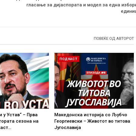
гласање за дијаспората и модел за една избор
едини
ПОВЕЌЕ ОД АВТОРОТ
ПОДКАСТ
и у Устав“ – Прва
Македонска историја со Љубчо
тората сезона на
Георгиевски – Животот во титова
каст…
Југославија