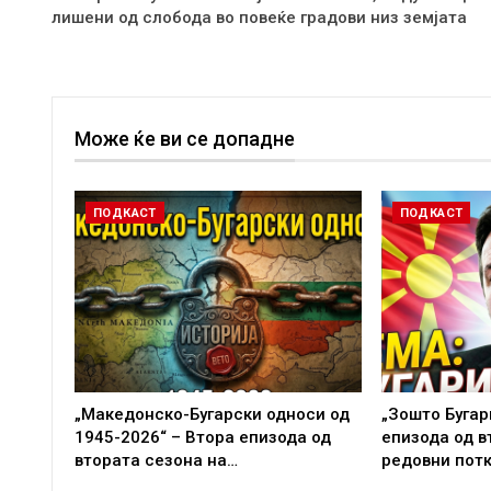
лишени од слобода во повеќе градови низ земјата
Може ќе ви се допадне
ПОДКАСТ
ПОДКАСТ
„Македонско-Бугарски односи од
„Зошто Бугар
1945-2026“ – Втора епизода од
епизода од в
втората сезона на…
редовни пот