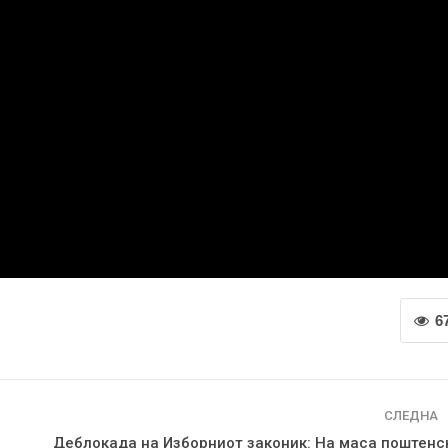
6
СЛЕДНА
Деблокада на Изборниот законик: На маса поштенс