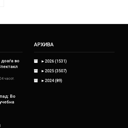
АРХИВА
 доаѓа во
►
2026 (1531)
Спектакл
►
2025 (3507)
04 часот.
►
2024 (89)
пад: Во
 учебна
Ј