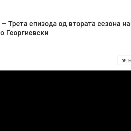
 Трета епизода од втората сезона на
о Георгиевски
6