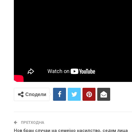
Сподели
ПРЕТХОДНА
Нов бран случаи на семејно насилство, седум лица