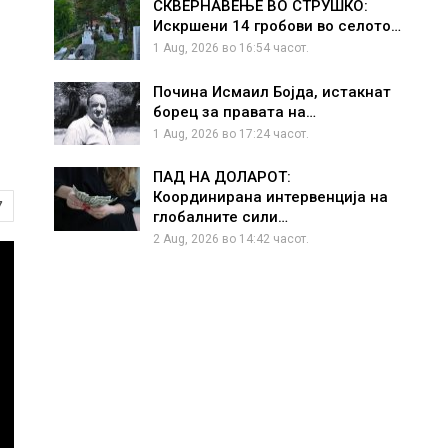
СКВЕРНАВЕЊЕ ВО СТРУШКО:
Искршени 14 гробови во селото…
1 Aug, 2026 во 16:54 часот.
Почина Исмаил Бојда, истакнат
борец за правата на…
1 Aug, 2026 во 17:24 часот.
ПАД НА ДОЛАРОТ:
Координирана интервенција на
7
глобалните сили…
2 Aug, 2026 во 14:42 часот.