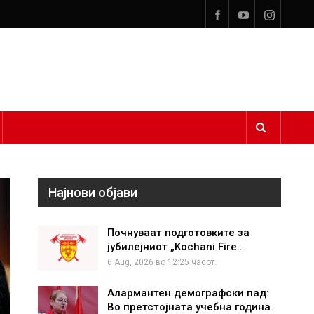
Најнови објави
Почнуваат подготовките за
јубилејниот „Kochani Fire…
6 Aug, 2026 во 12:25 часот.
Алармантен демографски пад:
Во претстојната учебна година