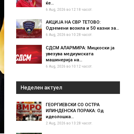
ќе…
6 Aug, 2026 во 12:18 часот.
АКЦИЈА НА СВР ТЕТОВО:
Одземени возила и 50 казни за…
6 Aug, 2026 во 10:28 часот.
СДСМ АЛАРМИРА: Мицкоски ја
увезува медиумската
машинерија на…
6 Aug, 2026 во 10:12 часот.
Неделен актуел
ГЕОРГИЕВСКИ СО ОСТРА
ИЛИНДЕНСКА ПОРАКА: Од
идеолошка…
2 Aug, 2026 во 13:28 часот.