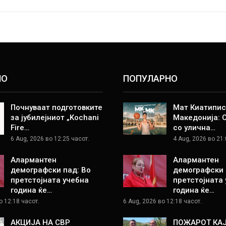
НО
ПОПУЛАРНО
Почнуваат подготовките
Мат Киатипис
за јубилејниот „Kochani
Македонија: 
Fire…
со улична…
6 Aug, 2026 во 12:25 часот.
4 Aug, 2026 во 21:
Алармантен
Алармантен
демографски пад: Во
демографски 
претстојната учебна
претстојната
година ќе…
година ќе…
о 12:18 часот.
6 Aug, 2026 во 12:18 часот.
АКЦИЈА НА СВР
ПОЖАРОТ КА