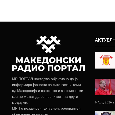
АКТУЕЛ
МР ПОРТАЛ настојува објективно да ја
информира јавноста за сите важни теми
од Македонија и светот но и за оние теми
кои не можат да се прочитаат на други
медиуми.
6 Aug, 2026 в
МРП е независен, актуелен, релевантен,
објективен, поинаков.