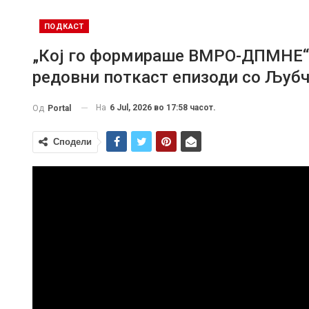
ПОДКАСТ
„Кој го формираше ВМРО-ДПМНЕ“ –
редовни поткаст епизоди со Љубч
На
6 Jul, 2026 во 17:58 часот.
Од
Portal
Сподели