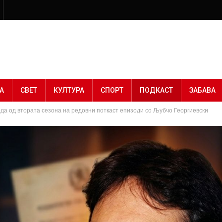
А
СВЕТ
КУЛТУРА
СПОРТ
ПОДКАСТ
ЗАБАВА
а од втората сезона на редовни поткаст епизоди со Љубчо Георгиевски