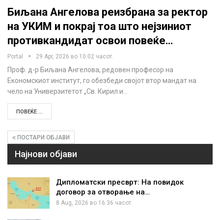
Биљана Ангелова реизбрана за ректор
на УКИМ и покрај тоа што нејзиниот
противкандидат освои повеќе…
Portal
29 Apr, 2026 во 10:02 часот.
Проф. д-р Биљана Ангелова, редовен професор на
Економскиот институт, го обезбеди својот втор мандат на
чело на Универзитетот „Св. Кирил и…
ПОВЕЌЕ ...
ПОСТАРИ ОБЈАВИ
Најнови објави
Дипломатски пресврт: На повидок
договор за отворање на…
8 Aug, 2026 во 16:36 часот.