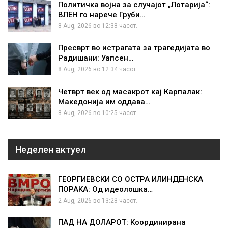
Политичка војна за случајот „Лотарија“:
ВЛЕН го нарече Груби…
8 Aug, 2026 во 12:38 часот.
Пресврт во истрагата за трагедијата во
Радишани: Уапсен…
8 Aug, 2026 во 12:34 часот.
Четврт век од масакрот кај Карпалак:
Македонија им оддава…
8 Aug, 2026 во 10:25 часот.
Неделен актуел
ГЕОРГИЕВСКИ СО ОСТРА ИЛИНДЕНСКА
ПОРАКА: Од идеолошка…
2 Aug, 2026 во 13:28 часот.
ПАД НА ДОЛАРОТ: Координирана