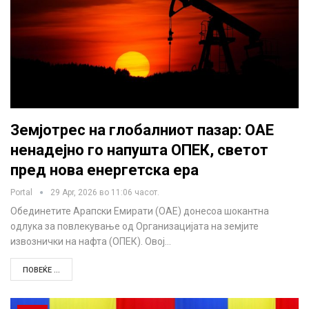
Земјотрес на глобалниот пазар: ОАЕ
ненадејно го напушта ОПЕК, светот
пред нова енергетска ера
Portal
29 Apr, 2026 во 11:06 часот.
Обединетите Арапски Емирати (ОАЕ) донесоа шокантна
одлука за повлекување од Организацијата на земјите
извознички на нафта (ОПЕК). Овој…
ПОВЕЌЕ ...