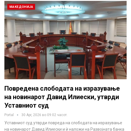
МАКЕДОНИЈА
Повредена слободата на изразување
на новинарот Давид Илиески, утврди
Уставниот суд
Portal
30 Apr, 2026 во 09:02 часот.
Уставниот суд утврди повреда на слободата на изразување
на новинарот Давид Илиески и ѝ наложи на Развојната банка