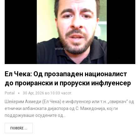
Ел Чека: Од прозападен националист
до проирански и проруски инфлуенсер
Portal
30 Apr, 2026 во 10:03 часот.
Шеќерим Ахмеди (Ел Чека) е инфлуенсер или т.н. „свиркач“ од
етнички албанската дијаспора од С. Македонија, кој ги
поддржуваше осудените од…
ПОВЕЌЕ ...