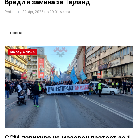
Вреди и замина за Тајланд
Portal
30 Apr, 2026 во 09:01 часот.
…
ПОВЕЌЕ ...
МАКЕДОНИЈА
ССМ повикува на масовен протест за 1