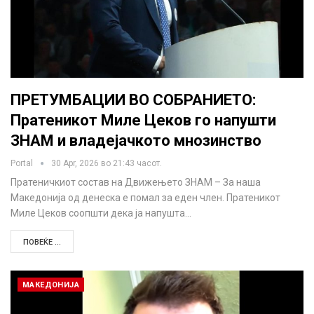
ПРЕТУМБАЦИИ ВО СОБРАНИЕТО:
Пратеникот Миле Цеков го напушти
ЗНАМ и владејачкото мнозинство
Portal
30 Apr, 2026 во 21:43 часот.
Пратеничкиот состав на Движењето ЗНАМ – За наша
Македонија од денеска е помал за еден член. Пратеникот
Миле Цеков соопшти дека ја напушта…
ПОВЕЌЕ ...
МАКЕДОНИЈА