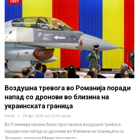
СВЕТ
Воздушна тревога во Романија поради
напад со дронови во близина на
украинската граница
Portal
29 Apr, 2026 во 10:04 часот.
Во Романија синоќа беше прогласена воздушна тревога
поради нов напад со дронови во близина на границата со
Украина, соопшти Министерството…