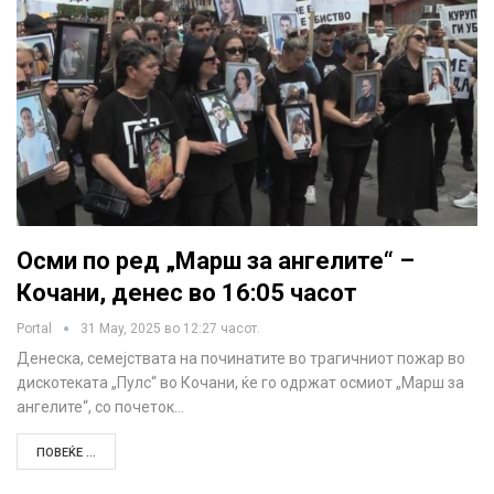
Осми по ред „Марш за ангелите“ –
Кочани, денес во 16:05 часот
Portal
31 May, 2025 во 12:27 часот.
Денеска, семејствата на починатите во трагичниот пожар во
дискотеката „Пулс“ во Кочани, ќе го одржат осмиот „Марш за
ангелите“, со почеток…
ПОВЕЌЕ ...