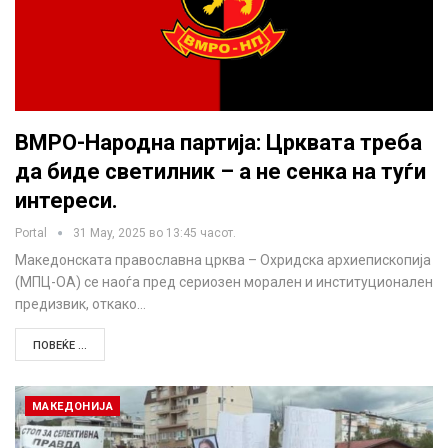
ВМРО-Народна партија: Црквата треба
да биде светилник – а не сенка на туѓи
интереси.
Portal
31 May, 2025 во 13:45 часот.
Македонската православна црква – Охридска архиепископија
(МПЦ-ОА) се наоѓа пред сериозен морален и институционален
предизвик, откако…
ПОВЕЌЕ ...
МАКЕДОНИЈА