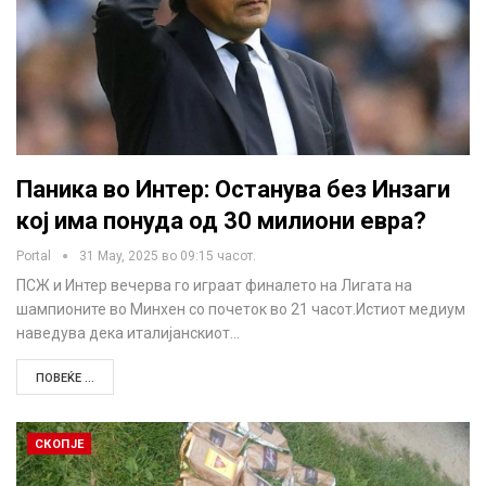
Паника во Интер: Останува без Инзаги
кој има понуда од 30 милиони евра?
Portal
31 May, 2025 во 09:15 часот.
ПСЖ и Интер вечерва го играат финалето на Лигата на
шампионите во Минхен со почеток во 21 часот.Истиот медиум
наведува дека италијанскиот…
ПОВЕЌЕ ...
СКОПЈЕ