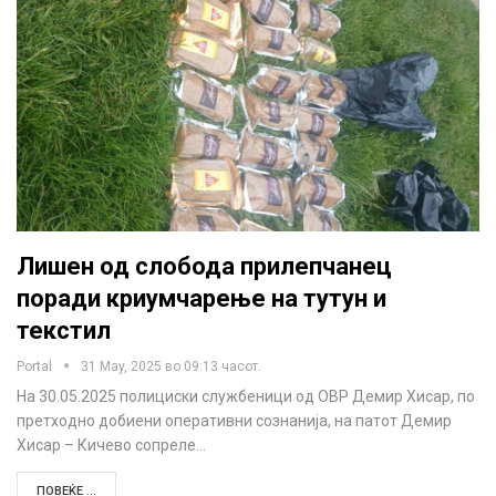
Лишен од слобода прилепчанец
поради криумчарење на тутун и
текстил
Portal
31 May, 2025 во 09:13 часот.
На 30.05.2025 полициски службеници од ОВР Демир Хисар, по
претходно добиени оперативни сознанија, на патот Демир
Хисар – Кичево сопреле…
ПОВЕЌЕ ...