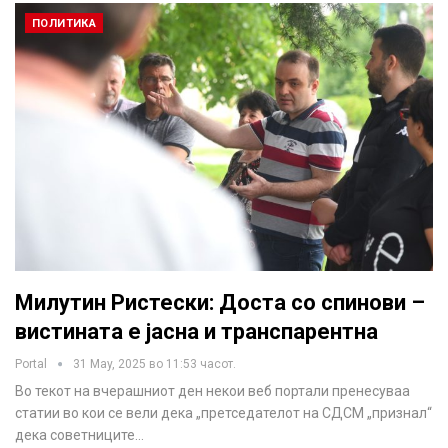
ПОЛИТИКА
Милутин Ристески: Доста со спинови –
вистината е јасна и транспарентна
Portal
31 May, 2025 во 11:53 часот.
Во текот на вчерашниот ден некои веб портали пренесуваа
статии во кои се вели дека „претседателот на СДСМ „признал“
дека советниците…