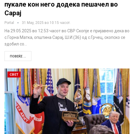
пукале кон него додека пешачел во
Сарај
Portal
31 May, 2025 во 10:15 часот.
На 29.05.2025 во 12:53 часот во СВР Скопје е пријавено дека во
с.Горна Матка, општина Сарај, Ш.И.(36) од с.Грчец, скопско се
здобил со…
ПОВЕЌЕ ...
СВЕТ