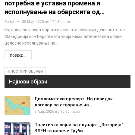
потребна е уставна промена и
исполнување на обврските од…
Portal
30 May, 2025 во 17:13 часот.
Бугарија останува цврста во својата позиција дека патот на
Македонија кон Европската унија нема алтернатива освен
целосно исполнување на…
ПОВЕЌЕ ...
ПОСТАРИ ОБЈАВИ
Најнови објави
Дипломатски пресврт: На повидок
договор за отворање на…
8 Aug, 2026 во 16:36 часот.
Политичка војна за случајот „Лотарија“:
ВЛЕН го нарече Груби…