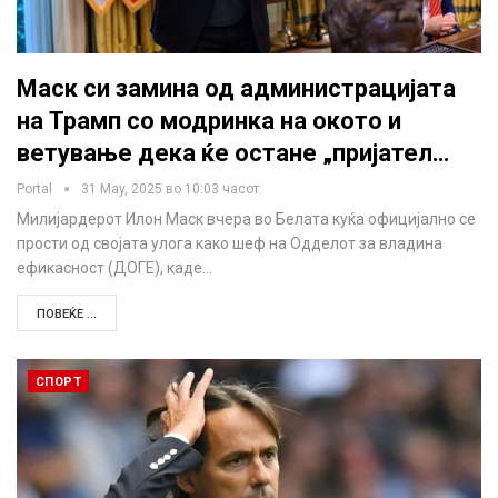
Маск си замина од администрацијата
на Трамп со модринка на окото и
ветување дека ќе остане „пријател…
Portal
31 May, 2025 во 10:03 часот.
Милијардерот Илон Маск вчера во Белата куќа официјално се
прости од својата улога како шеф на Одделот за владина
ефикасност (ДОГЕ), каде…
ПОВЕЌЕ ...
СПОРТ