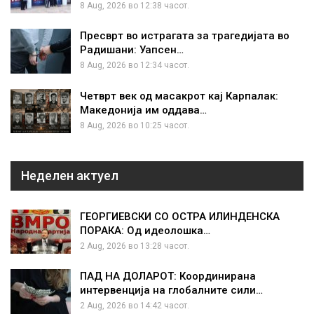
8 Aug, 2026 во 12:38 часот.
Пресврт во истрагата за трагедијата во
Радишани: Уапсен…
8 Aug, 2026 во 12:34 часот.
Четврт век од масакрот кај Карпалак:
Македонија им оддава…
8 Aug, 2026 во 10:25 часот.
Неделен актуел
ГЕОРГИЕВСКИ СО ОСТРА ИЛИНДЕНСКА
ПОРАКА: Од идеолошка…
2 Aug, 2026 во 13:28 часот.
ПАД НА ДОЛАРОТ: Координирана
интервенција на глобалните сили…
2 Aug, 2026 во 14:42 часот.