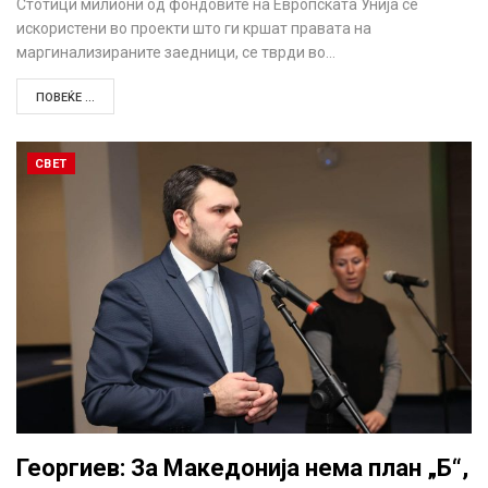
Стотици милиони од фондовите на Европската Унија се
искористени во проекти што ги кршат правата на
маргинализираните заедници, се тврди во…
ПОВЕЌЕ ...
СВЕТ
Георгиев: За Македонија нема план „Б“,