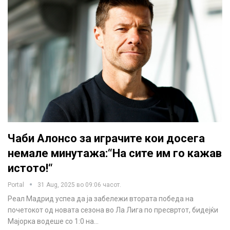
Чаби Алонсо за играчите кои досега
немале минутажа:“На сите им го кажав
истото!“
Portal
31 Aug, 2025 во 09:06 часот.
Реал Мадрид успеа да ја забележи втората победа на
почетокот од новата сезона во Ла Лига по пресвртот, бидејќи
Мајорка водеше со 1:0 на…