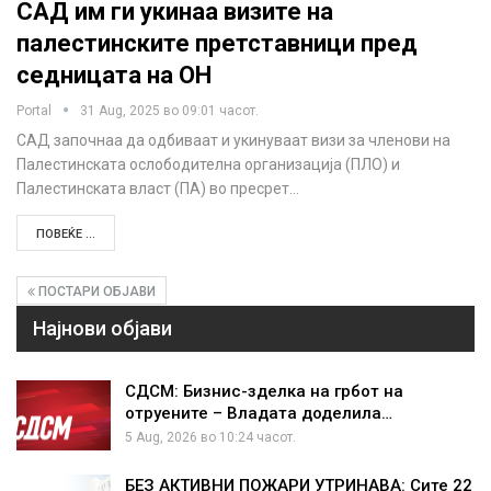
САД им ги укинаа визите на
палестинските претставници пред
седницата на ОН
Portal
31 Aug, 2025 во 09:01 часот.
САД започнаа да одбиваат и укинуваат визи за членови на
Палестинската ослободителна организација (ПЛО) и
Палестинската власт (ПА) во пресрет…
ПОВЕЌЕ ...
ПОСТАРИ ОБЈАВИ
Најнови објави
СДСМ: Бизнис-зделка на грбот на
отруените – Владата доделила…
5 Aug, 2026 во 10:24 часот.
БЕЗ АКТИВНИ ПОЖАРИ УТРИНАВА: Сите 22