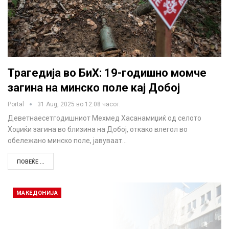
Трагедија во БиХ: 19-годишно момче
загина на минско поле кај Добој
Portal
31 Aug, 2025 во 12:08 часот.
Деветнаесетгодишниот Мехмед Хасанамиџиќ од селото
Хоџиќи загина во близина на Добој, откако влегол во
обележано минско поле, јавуваат…
ПОВЕЌЕ ...
МАКЕДОНИЈА