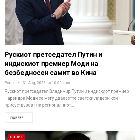
Рускиот претседател Путин и
индискиот премиер Моди на
безбедносен самит во Кина
Portal
31 Aug, 2025 во 10:02 часот.
Рускиот претседател Владимир Путин и индискиот премиер
Нарендра Моди се меѓу дваесетте светски лидери кои
присуствуваат на регионалниот…
ПОВЕЌЕ ...
СПОРТ