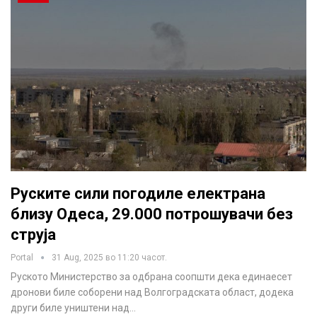
Руските сили погодиле електрана
близу Одеса, 29.000 потрошувачи без
струја
Portal
31 Aug, 2025 во 11:20 часот.
Руското Министерство за одбрана соопшти дека единаесет
дронови биле соборени над Волгоградската област, додека
други биле уништени над…