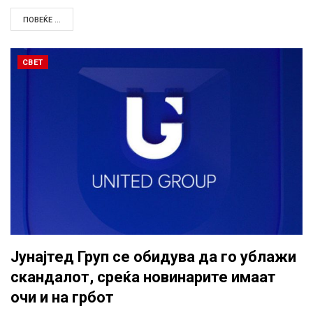
ПОВЕЌЕ ...
СВЕТ
Јунајтед Груп се обидува да го ублажи
скандалот, среќа новинарите имаат
очи и на грбот