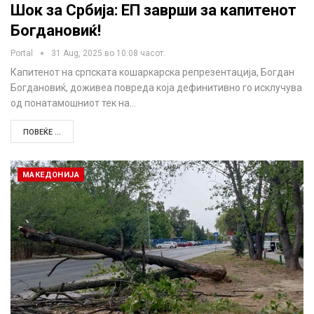
Шок за Србија: ЕП заврши за капитенот
Богдановиќ!
Portal
31 Aug, 2025 во 10:08 часот.
Капитенот на српската кошаркарска репрезентација, Богдан
Богдановиќ, доживеа повреда која дефинитивно го исклучува
од понатамошниот тек на…
ПОВЕЌЕ ...
МАКЕДОНИЈА