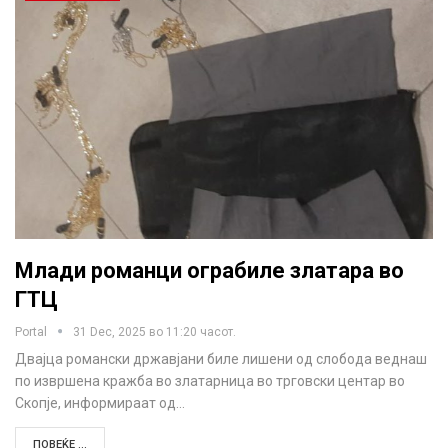
Млади романци ограбиле златара во
ГТЦ
Portal
31 Dec, 2025 во 11:20 часот.
Двајца романски државјани биле лишени од слобода веднаш
по извршена кражба во златарница во трговски центар во
Скопје, информираат од…
ПОВЕЌЕ ...