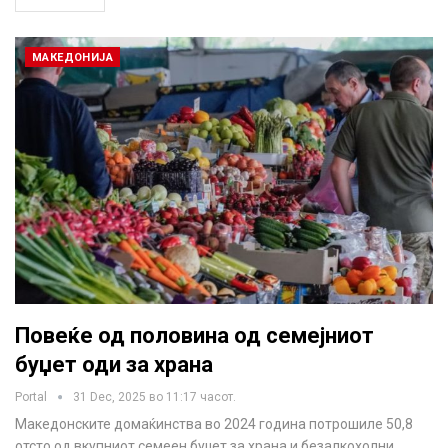
МАКЕДОНИЈА
Повеќе од половина од семејниот
буџет оди за храна
Portal
31 Dec, 2025 во 11:17 часот.
Македонските домаќинства во 2024 година потрошиле 50,8
отсто од вкупниот семеен буџет за храна и безалкохолни