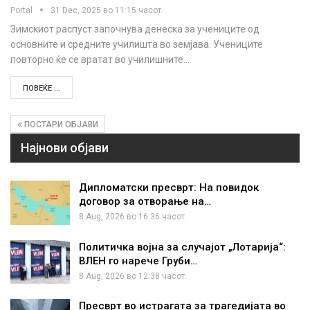
Portal
31 Dec, 2025 во 11:15 часот.
Зимскиот распуст започнува денеска за учениците од
основните и средните училишта во земјава. Учениците
повторно ќе се вратат во училишните…
ПОВЕЌЕ ...
ПОСТАРИ ОБЈАВИ
Најнови објави
Дипломатски пресврт: На повидок
договор за отворање на…
8 Aug, 2026 во 16:36 часот.
Политичка војна за случајот „Лотарија“:
ВЛЕН го нарече Груби…
8 Aug, 2026 во 12:38 часот.
Пресврт во истрагата за трагедијата во