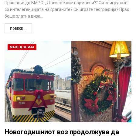
Прашање до ВМРО: „Дали сте вие нормални?“ Си поигрувате
со интелегенцијата на граѓаните? Си играте географија? Прво
беше златна виза…
ПОВЕЌЕ ...
МАКЕДОНИЈА
Новогодишниот воз продолжува да