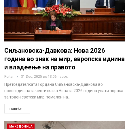
Сиљановска-Давкова: Нова 2026
година во знак на мир, европска иднина
и владеење на правото
Portal
31 Dec, 2025 во 13:06 часот.
Претседателката Гордана Сиљановска-Давкова во
новогодишната честитка за Новата 2026 година упати порака
за траен светски мир, темелен на…
ПОВЕЌЕ ...
МАКЕДОНИЈА