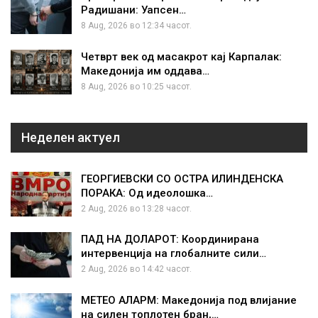
Радишани: Уапсен…
8 Aug, 2026 во 12:34 часот.
Четврт век од масакрот кај Карпалак:
Македонија им оддава…
8 Aug, 2026 во 10:25 часот.
Неделен актуел
ГЕОРГИЕВСКИ СО ОСТРА ИЛИНДЕНСКА
ПОРАКА: Од идеолошка…
2 Aug, 2026 во 13:28 часот.
ПАД НА ДОЛАРОТ: Координирана
интервенција на глобалните сили…
2 Aug, 2026 во 14:42 часот.
МЕТЕО АЛАРМ: Македонија под влијание
на силен топлотен бран,…