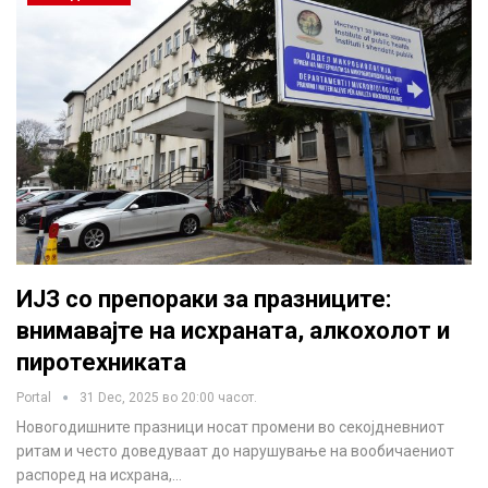
ИЈЗ со препораки за празниците:
внимавајте на исхраната, алкохолот и
пиротехниката
Portal
31 Dec, 2025 во 20:00 часот.
Новогодишните празници носат промени во секојдневниот
ритам и често доведуваат до нарушување на вообичаениот
распоред на исхрана,…