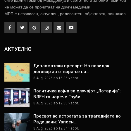
сите важни теми од Македонија и светот но и за оние теми кои
не можат да се прочитаат на други медиуми.
МРП е независен, актуелен, релевантен, објективен, поинаков.
АКТУЕЛНО
Дипломатски пресврт: На повидок
договор за отворање на…
8 Aug, 2026 во 16:36 часот.
Политичка војна за случајот „Лотарија“:
ВЛЕН го нарече Груби…
8 Aug, 2026 во 12:38 часот.
Пресврт во истрагата за трагедијата во
Радишани: Уапсен…
8 Aug, 2026 во 12:34 часот.