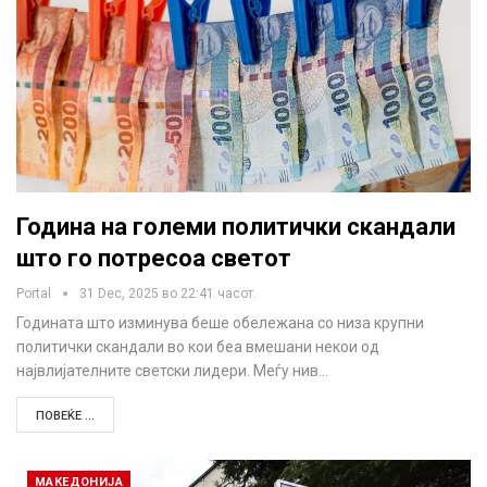
Година на големи политички скандали
што го потресоа светот
Portal
31 Dec, 2025 во 22:41 часот.
Годината што изминува беше обележана со низа крупни
политички скандали во кои беа вмешани некои од
највлијателните светски лидери. Меѓу нив…
ПОВЕЌЕ ...
МАКЕДОНИЈА