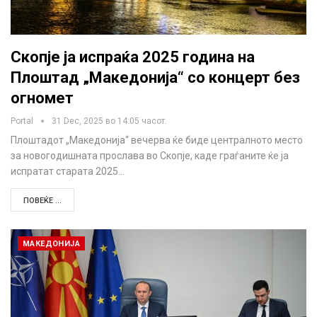
Скопје ја испраќа 2025 година на
Плоштад „Македонија“ со концерт без
огномет
Portal
31 Dec, 2025 во 14:05 часот.
Плоштадот „Македонија“ вечерва ќе биде централното место
за новогодишната прослава во Скопје, каде граѓаните ќе ја
испратат старата 2025…
ПОВЕЌЕ ...
МАКЕДОНИЈА