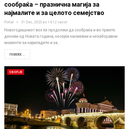
сообраќа – празнична магија за
најмалите и за целото семејство
Portal
31 Dec, 2025 во 14:12 часот.
Новогодишниот воз ќе продолжи да сообраќа и во првите
денови од Новата година, носејќи насмевки и незаборавни
моменти за најмладите и за…
ПОВЕЌЕ ...
СКОПЈЕ