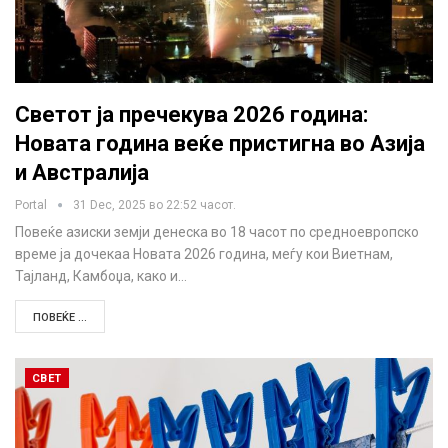
Светот ја пречекува 2026 година:
Новата година веќе пристигна во Азија
и Австралија
Portal
31 Dec, 2025 во 22:52 часот.
Повеќе азиски земји денеска во 18 часот по средноевропско
време ја дочекаа Новата 2026 година, меѓу кои Виетнам,
Тајланд, Камбоџа, како и…
ПОВЕЌЕ ...
СВЕТ