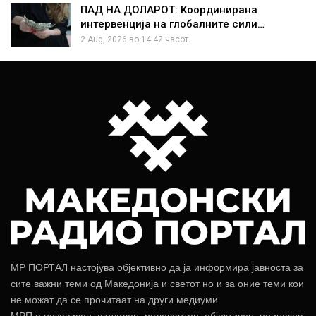
ПАД НА ДОЛАРОТ: Координирана
интервенција на глобалните сили…
2 Aug, 2026 во 14:42 часот.
МР ПОРТАЛ настојува објективно да ја информира јавноста за
сите важни теми од Македонија и светот но и за оние теми кои
не можат да се прочитаат на други медиуми.
МРП е независен, актуелен, релевантен, објективен, поинаков.