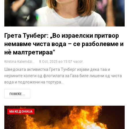
Грета Тунберг: „Во израелски притвор
немавме чиста вода – се разболевме и
нè малтретираа“
Kristina Kalemdzikj
8 Oct, 2025 во 15:07 часот.
Шведската активистка Грета Тунберг изјави дека таа и
нејзините колеги од флотилата за Газа биле лишени од чиста
вода и подложени на тортура…
ПОВЕЌЕ ...
МАКЕДОНИЈА