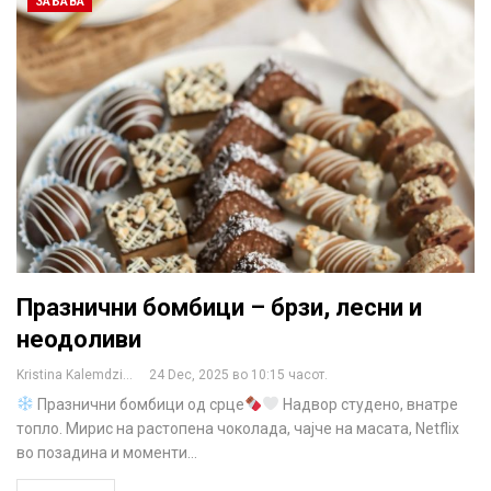
ЗАБАВА
Празнични бомбици – брзи, лесни и
неодоливи
Kristina Kalemdzikj
24 Dec, 2025 во 10:15 часот.
Празнични бомбици од срце
Надвор студено, внатре
топло. Мирис на растопена чоколада, чајче на масата, Netflix
во позадина и моменти…