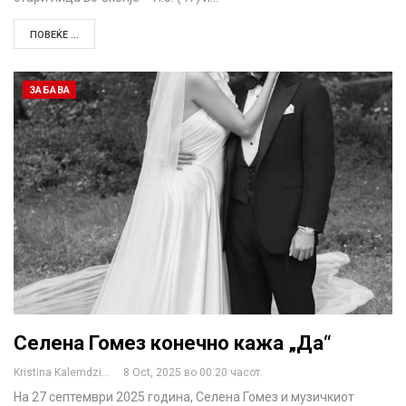
ПОВЕЌЕ ...
ЗАБАВА
Селена Гомез конечно кажа „Да“
Kristina Kalemdzikj
8 Oct, 2025 во 00:20 часот.
На 27 септември 2025 година, Селена Гомез и музичкиот