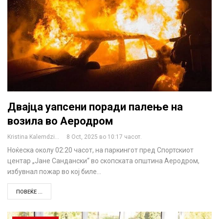
Двајца уапсени поради палење на
возила во Аеродром
Kristina Kalemdzikj
8 Oct, 2025 во 10:17 часот.
Ноќеска околу 02:20 часот, на паркингот пред Спортскиот
центар „Јане Сандански“ во скопската општина Аеродром,
избувнал пожар во кој биле…
ПОВЕЌЕ ...