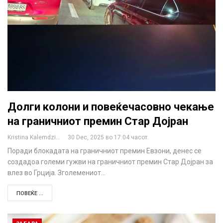
Долги колони и повеќечасовно чекање
на граничниот премин Стар Дојран
Kristina Kalemdzikj
30 Dec, 2025 во 17:04 часот.
Поради блокадата на граничниот премин Евзони, денес се
создадоа големи гужви на граничниот премин Стар Дојран за
влез во Грција. Зголемениот…
ПОВЕЌЕ ...