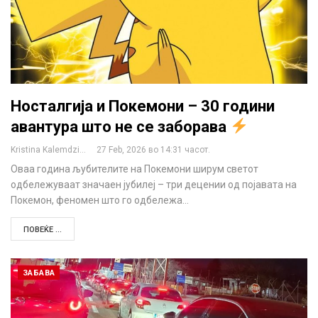
Носталгија и Покемони – 30 години
авантура што не се заборава
Kristina Kalemdzikj
27 Feb, 2026 во 14:31 часот.
Оваа година љубителите на Покемони ширум светот
одбележуваат значаен јубилеј – три децении од појавата на
Покемон, феномен што го одбележа…
ПОВЕЌЕ ...
ЗАБАВА