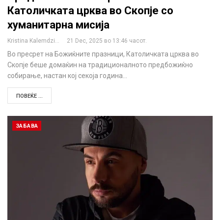
Католичката црква во Скопје со
хуманитарна мисија
Kristina Kalemdzikj
21 Dec, 2025 во 13:46 часот.
Во пресрет на Божиќните празници, Католичката црква во
Скопје беше домаќин на традиционалното предбожиќно
собирање, настан кој секоја година…
ПОВЕЌЕ ...
ЗАБАВА