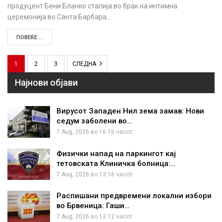
продуцент Бени Бланко стапија во брак на интимна
церемонија во Санта Барбара.…
ПОВЕЌЕ ...
1
2
3
СЛЕДНА
Најнови објави
Вирусот Западен Нил зема замав: Нови
седум заболени во…
7 Aug, 2026 во 16:16 часот.
Физички напад на паркингот кај
тетовската Клиничка болница:…
7 Aug, 2026 во 13:16 часот.
Распишани предвремени локални избори
во Брвеница: Гаши…
7 Aug, 2026 во 13:12 часот.