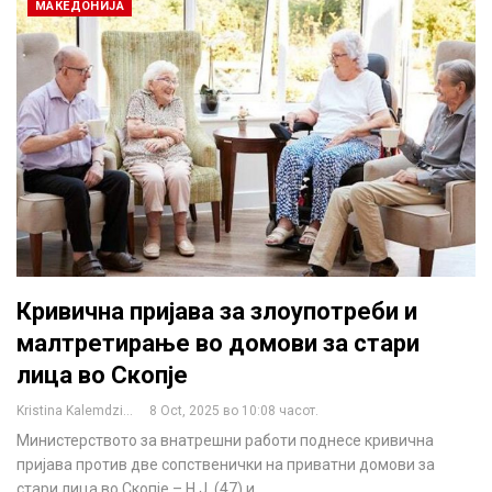
МАКЕДОНИЈА
Кривична пријава за злоупотреби и
малтретирање во домови за стари
лица во Скопје
Kristina Kalemdzikj
8 Oct, 2025 во 10:08 часот.
Министерството за внатрешни работи поднесе кривична
пријава против две сопственички на приватни домови за
стари лица во Скопје – Н.Ј. (47) и…