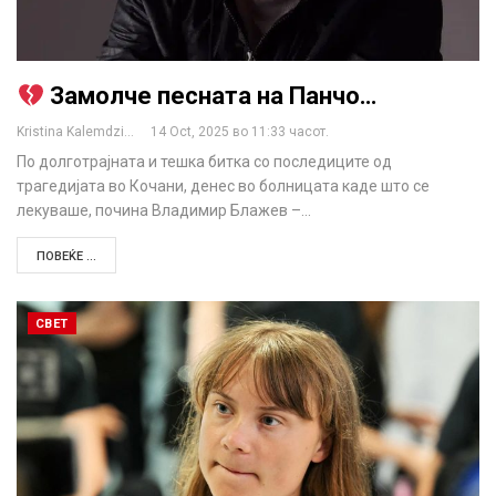
Замолче песната на Панчо…
Kristina Kalemdzikj
14 Oct, 2025 во 11:33 часот.
По долготрајната и тешка битка со последиците од
трагедијата во Кочани, денес во болницата каде што се
лекуваше, почина Владимир Блажев –…
ПОВЕЌЕ ...
СВЕТ