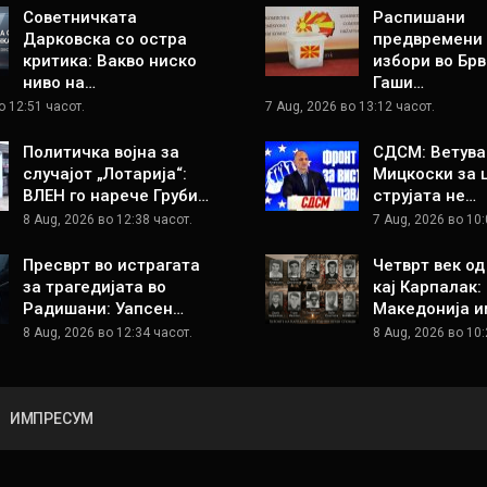
Советничката
Распишани
Дарковска со остра
предвремени
критика: Вакво ниско
избори во Брв
ниво на…
Гаши…
о 12:51 часот.
7 Aug, 2026 во 13:12 часот.
Политичка војна за
СДСМ: Ветува
случајот „Лотарија“:
Мицкоски за 
ВЛЕН го нарече Груби…
струјата не…
8 Aug, 2026 во 12:38 часот.
7 Aug, 2026 во 10:
Пресврт во истрагата
Четврт век о
за трагедијата во
кај Карпалак:
Радишани: Уапсен…
Македонија и
8 Aug, 2026 во 12:34 часот.
8 Aug, 2026 во 10:
ИМПРЕСУМ