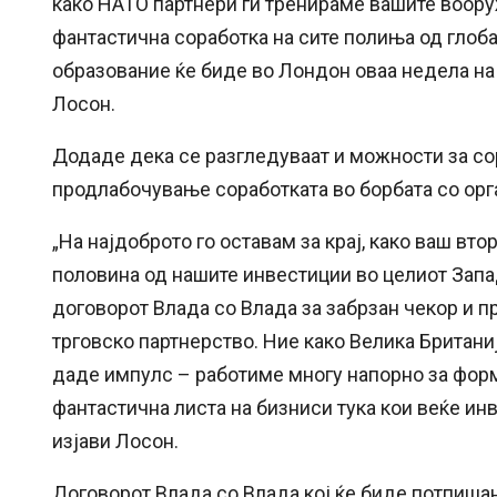
како НАТО партнери ги тренираме вашите воору
фантастична соработка на сите полиња од глоб
образование ќе биде во Лондон оваа недела на
Лосон.
Додаде дека се разгледуваат и можности за сор
продлабочување соработката во борбата со орг
„На најдоброто го оставам за крај, како ваш вт
половина од нашите инвестиции во целиот Запа
договорот Влада со Влада за забрзан чекор и 
трговско партнерство. Ние како Велика Британи
даде импулс – работиме многу напорно за форм
фантастична листа на бизниси тука кои веќе инв
изјави Лосон.
Договорот Влада со Влада кој ќе биде потпишан