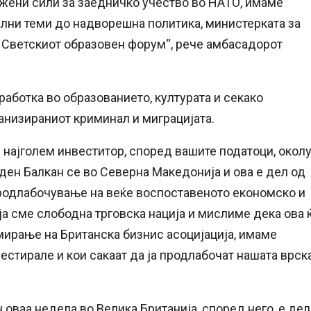
жени сили за заедничко учество во НАТО, имаме
ални теми до надворешна политика, министерката за
 Светскиот образовен форум“, рече амбасадорот
аботка во образованието, културата и секако
анизираниот криминал и миграцијата.
ор најголем инвеститор, според вашите податоци, окол
ден Балкан се во Северна Македонија и ова е дел од
продлабочување на веќе воспоставеното економско и
ја сме слободна трговска нација и мислиме дека ова 
ирање на Британска бизнис асоцијација, имаме
естирале и кои сакаат да ја продлабочат нашата врска
 оваа недела во Велика Британија, според него, е дел