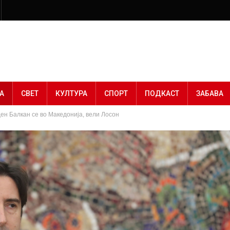
А
СВЕТ
КУЛТУРА
СПОРТ
ПОДКАСТ
ЗАБАВА
ен Балкан се во Македонија, вели Лосон