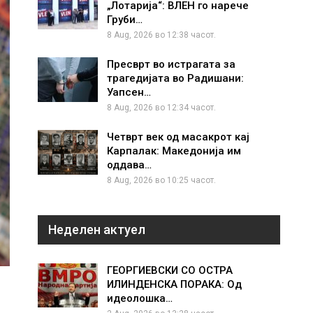
„Лотарија“: ВЛЕН го нарече
Груби…
8 Aug, 2026 во 12:38 часот.
Пресврт во истрагата за
трагедијата во Радишани:
Уапсен…
8 Aug, 2026 во 12:34 часот.
Четврт век од масакрот кај
Карпалак: Македонија им
оддава…
8 Aug, 2026 во 10:25 часот.
Неделен актуел
ГЕОРГИЕВСКИ СО ОСТРА
ИЛИНДЕНСКА ПОРАКА: Од
идеолошка…