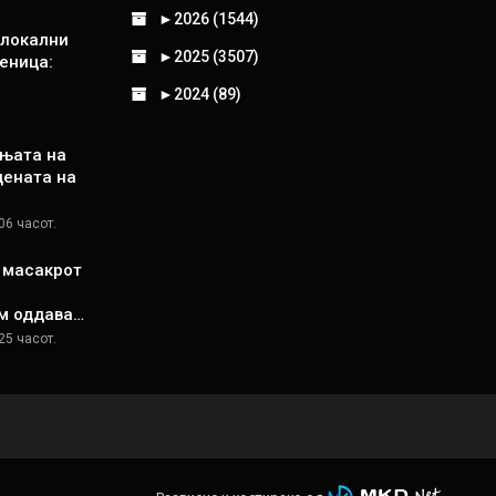
►
2026 (1544)
 локални
►
2025 (3507)
еница:
►
2024 (89)
њата на
цената на
06 часот.
д масакрот
м оддава…
25 часот.