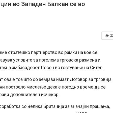
ции во Западен Балкан се во
2
вме стратешко партнерство во рамки на кое се
тавува условите за поголема трговска размена и
стакна амбасадорот Лосон во гостување на Сител.
т ова е тоа што со земјава имаат Договор за трговија
рани постоело мислење дека е погодно време да се
прави дополнителен исчекор.
 соработка со Велика Британија за значајни прашања,