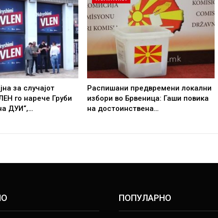
јна за случајот
Распишани предвремени локални
ВЛЕН го нарече Груби
избори во Брвеница: Гаши повика
на ДУИ“,…
на достоинствена…
НО
ПОПУЛАРНО