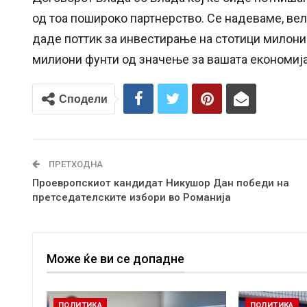
од тоа пошироко партнерство. Се надеваме, ве
даде поттик за инвестирање на стотици милони
милиони фунти од значење за вашата економија з
Сподели
ПРЕТХОДНА
Проевропскиот кандидат Никушор Дан победи на
претседателските избори во Романија
Може ќе ви се допадне
ПОЛИТИКА
ПОЛИТИКА