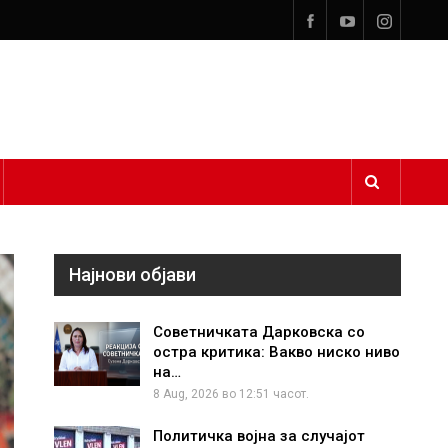
Најнови објави
Советничката Дарковска со
остра критика: Вакво ниско ниво
на…
8 Aug, 2026 во 12:51 часот.
Политичка војна за случајот