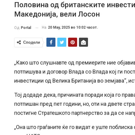
Половина од британските инвести
Македонија, вели Лосон
На
20 May, 2025 во 10:02 часот.
Од
Portal
Сподели
„Како што слушнавте од премиерите ние објави
потпишува и договор Влада со Влада кој ги пос
инвестиции од Велика Британија во земјава“, и
Тој додаде дека, причината поради која го права
потпишан пред пет години, но, оти на двете ст
постигне Стратешкото партнерство за да се на
„Она што граѓаните ќе го видат е уште поблиска