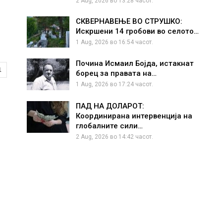
2 Aug, 2026 во 13:28 часот.
СКВЕРНАВЕЊЕ ВО СТРУШКО:
Искршени 14 гробови во селото…
1 Aug, 2026 во 16:54 часот.
Почина Исмаил Бојда, истакнат
1
борец за правата на…
1 Aug, 2026 во 17:24 часот.
ПАД НА ДОЛАРОТ:
Координирана интервенција на
глобалните сили…
2 Aug, 2026 во 14:42 часот.