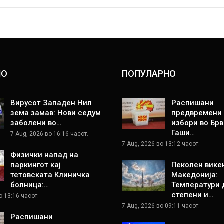
НО
ПОПУЛАРНО
Вирусот Западен Нил
Распишани
зема замав: Нови седум
предвремени
заболени во…
избори во Брв
Гаши…
7 Aug, 2026 во 16:16 часот.
7 Aug, 2026 во 13:12 часот.
Физички напад на
паркингот кај
Пеколен вике
тетовската Клиничка
Македонија:
болница:…
Температури 
степени и…
о 13:16 часот.
7 Aug, 2026 во 09:11 часот.
Распишани