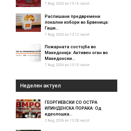
7 Aug, 2026 во 13:16 часот.
Распишани предвремени
локални избори во Брвеница:
Гаши…
7 Aug, 2026 во 13:12 часот.
Пожарната состојба во
Македонија: Активен оган во
Македонски…
7 Aug, 2026 во 10:10 часот.
Неделен актуел
ГЕОРГИЕВСКИ СО ОСТРА
ИЛИНДЕНСКА ПОРАКА: Од
идеолошка…
2 Aug, 2026 во 13:28 часот.