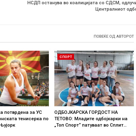
НСДП останува во коалицијата со СДСМ, одлуч
Централниот одб
ПОВЕЌЕ ОД АВТОРОТ
СПОРТ
а потврдена за УС
ОДБОЈКАРСКА ГОРДОСТ НА
онската тенисерка по
ТЕТОВО: Младите одбојкарки на
 Њујорк
„Топ Спорт“ патуваат во Сплит…