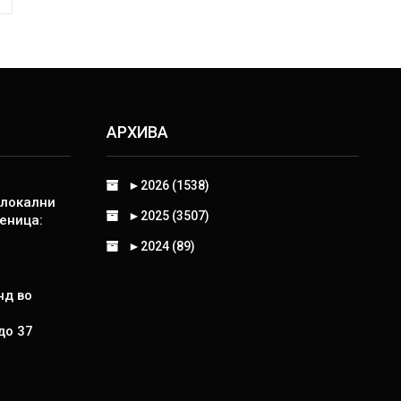
АРХИВА
►
2026 (1538)
 локални
►
2025 (3507)
еница:
►
2024 (89)
нд во
до 37