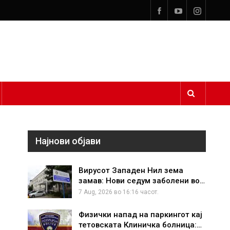
Најнови објави
Вирусот Западен Нил зема
замав: Нови седум заболени во…
7 Aug, 2026 во 16:16 часот.
Физички напад на паркингот кај
тетовската Клиничка болница:…