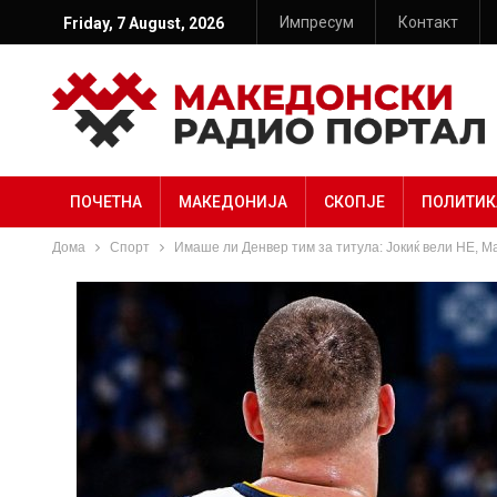
Импресум
Контакт
Friday, 7 August, 2026
ПОЧЕТНА
МАКЕДОНИЈА
СКОПЈЕ
ПОЛИТИК
Дома
Спорт
Имаше ли Денвер тим за титула: Јокиќ вели НЕ, М