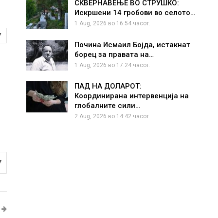
СКВЕРНАВЕЊЕ ВО СТРУШКО:
Искршени 14 гробови во селото…
1 Aug, 2026 во 16:54 часот.
7
Почина Исмаил Бојда, истакнат
борец за правата на…
1 Aug, 2026 во 17:24 часот.
у
ПАД НА ДОЛАРОТ:
Координирана интервенција на
в
глобалните сили…
2 Aug, 2026 во 14:42 часот.
7