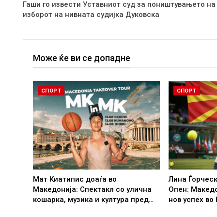
Гаши гo извести Уставниот суд за поништувањето на
изборот на нивната судијка Дуковска
Може ќе ви се допадне
СПОРТ
СПОРТ
Мат Киатипис доаѓа во
Лина Ѓорческ
Македонија: Спектакл со улична
Опен: Макед
кошарка, музика и култура пред…
нов успех во