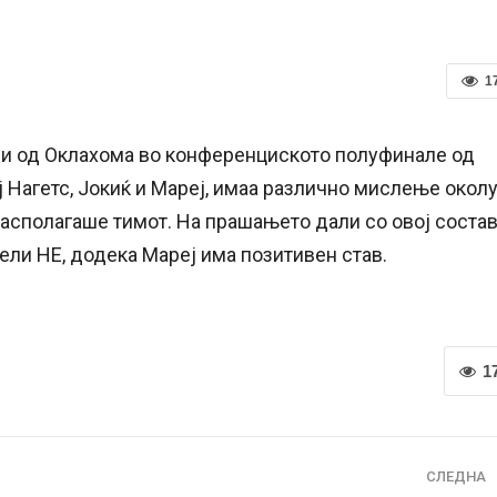
1
и од Оклахома во конференциското полуфинале од
ј Нагетс, Јокиќ и Мареј, имаа различно мислење окол
 располагаше тимот. На прашањето дали со овој соста
ли НЕ, додека Мареј има позитивен став.
1
СЛЕДНА