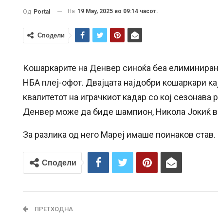
На
19 May, 2025 во 09:14 часот.
Од
Portal
Сподели
Кошаркарите на Денвер синоќа беа елиминиран
НБА плеј-офот. Двајцата најдобри кошаркари ка
квалитетот на играчкиот кадар со кој сезонава
Денвер може да биде шампион, Никола Јокиќ ве
За разлика од него Мареј имаше поинаков став.
Сподели
ПРЕТХОДНА