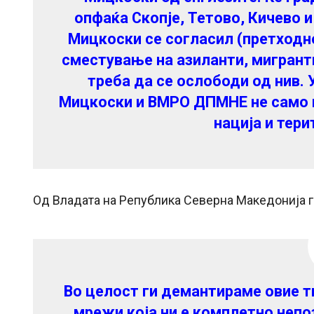
опфаќа Скопје, Тетово, Кичево и
Мицкоски се согласил (претходн
сместување на азиланти, мигранти
треба да се ослободи од нив. 
Мицкоски и ВМРО ДПМНЕ не само ш
нација и тери
Од Владата на Република Северна Македонија г
Во целост ги демантираме овие т
мрежи која ни е комплетно непо