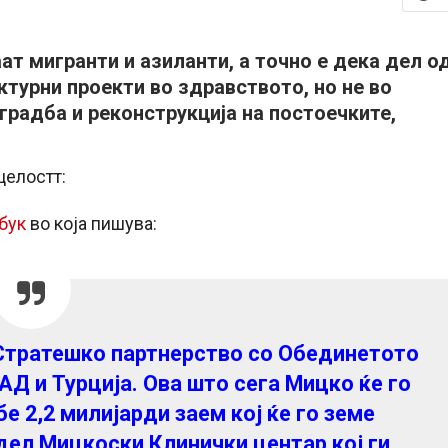
аат мигранти и азиланти, а точно е дека дел о
ктурни проекти во здравството, но не во
градба и реконструкција на постоечките,
целостт:
бук
во која пишува:
Стратешко партнерство со Обединетото
АД и Турција. Ова што сега Мицко ќе го
е 2,2 милијарди заем кој ќе го земе
дел Мицкоски Клинички центар кој ги