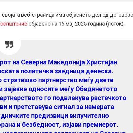
 својата веб-страница има објаснето дел од договор
соопштение
објавено на 16 мај 2025 година (петок).
рот на Северна Македонија Христијан
пската политичка заедница денеска.
о стратешко партнерство меѓу двете
и зајакне односите меѓу Обединетото
Партнерството го подвлекува растечкото
ви и претставува сигнал за намерата
аедничките предизвици вклучително
рана и безбедност, изјави премиерот.