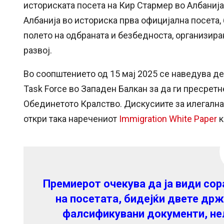
историската посета на Кир Стармер во Албанија 
Албанија во историска прва официјална посета,
полето на одбраната и безбедноста, организир
развој.
Во соопштението од 15 мај 2025 се наведува де
Task Force во Западен Балкан за да ги пресрет
Обединетото Кралство. Дискусиите за илегална
откри така наречениот
Immigration White Paper
к
Премиерот очекува да ја види сор
на посетата, бидејќи двете држ
фалсификувани документи, нел