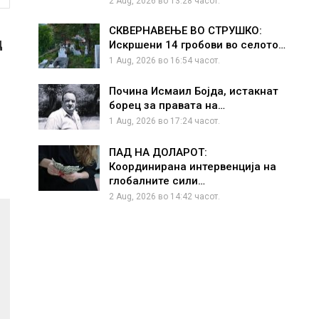
2 Aug, 2026 во 13:28 часот.
СКВЕРНАВЕЊЕ ВО СТРУШКО:
д
Искршени 14 гробови во селото…
1 Aug, 2026 во 16:54 часот.
Почина Исмаил Бојда, истакнат
борец за правата на…
1 Aug, 2026 во 17:24 часот.
ПАД НА ДОЛАРОТ:
Координирана интервенција на
глобалните сили…
2 Aug, 2026 во 14:42 часот.