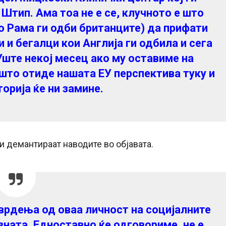
 Штип. Ама тоа не е се, клучното е што
о Рама ги одби британците) да прифати
 и бегалци кои Англија ги одбила и сега
Уште некој месец ако му оставиме на
то отиде нашата ЕУ перспектива туку и
торија ќе ни замине.
и демантираат наводите во објавата.
врдења од оваа личност на социјалните
зната. Едноставно ќе одговориме, не е