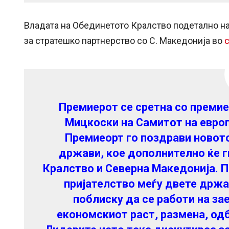
Владата на Обединетото Кралство подетално на
за стратешко партнерство со С. Македонија во
Премиерот се сретна со премие
Мицкоски на Самитот на евро
Премиеорт го поздрави новот
држави, кое дополнително ќе г
Кралство и Северна Македонија. 
пријателство меѓу двете држа
поблиску да се работи на з
економскиот раст, размена, одб