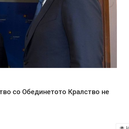
тво со Обединетото Кралство не
1