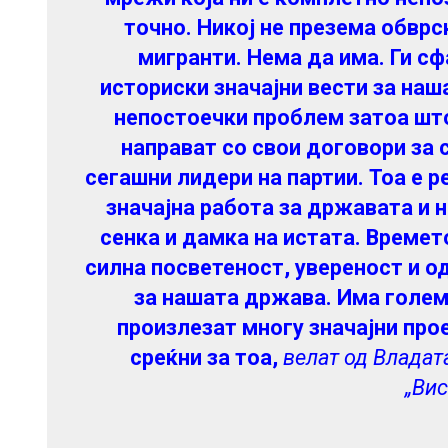
точно. Никој не презема обврс
мигранти. Нема да има. Ги с
историски значајни вести за на
непостоечки проблем затоа што
направат со свои договори за 
сегашни лидери на партии. Тоа е р
значајна работа за државата и 
сенка и дамка на истата. Времет
силна посветеност, увереност и 
за нашата држава. Има голем
произлезат многу значајни про
среќни за тоа,
велат од Владат
„Ви