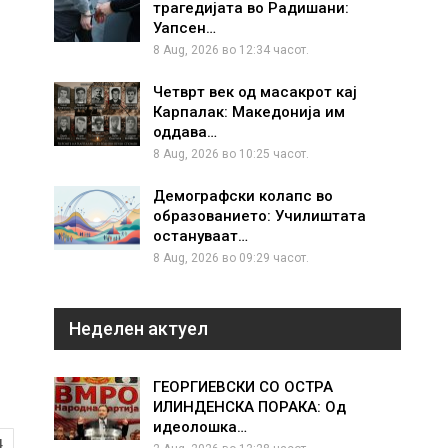
трагедијата во Радишани:
Уапсен…
8 Aug, 2026 во 12:34 часот.
Четврт век од масакрот кај
Карпалак: Македонија им
оддава…
8 Aug, 2026 во 10:25 часот.
Демографски колапс во
образованието: Училиштата
остануваат…
8 Aug, 2026 во 09:29 часот.
Неделен актуел
ГЕОРГИЕВСКИ СО ОСТРА
ИЛИНДЕНСКА ПОРАКА: Од
идеолошка…
4