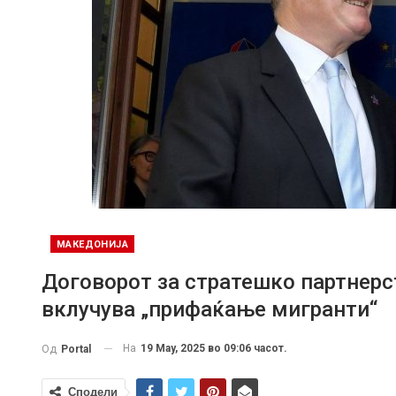
МАКЕДОНИЈА
Договорот за стратешко партнерс
вклучува „прифаќање мигранти“
На
19 May, 2025 во 09:06 часот.
Од
Portal
Сподели