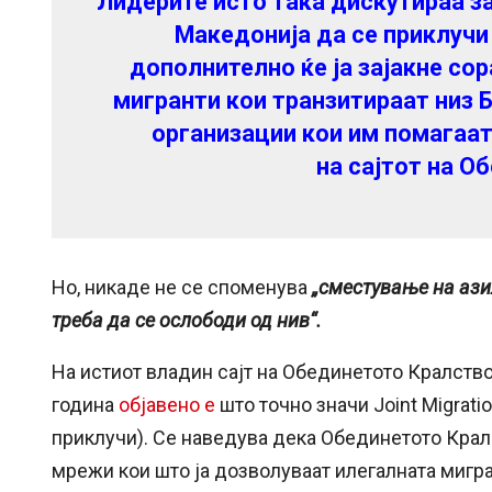
Лидерите исто така дискутираа з
Македонија да се приклучи к
дополнително ќе ја зајакне со
мигранти кои транзитираат низ 
организации кои им помагаат
на
сајтот
на Об
Но, никаде не се споменува
„сместување на азил
треба да се ослободи од нив“.
На истиот владин сајт на Обединетото Кралство
година
објавено е
што точно значи Joint Migratio
приклучи). Се наведува дека Обединетото Кралс
мрежи кои што ја дозволуваат илегалната мигра