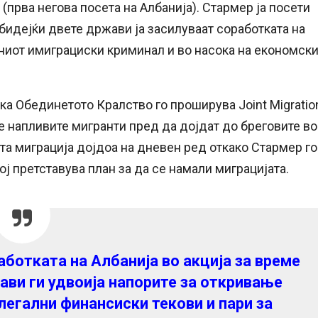
(прва негова посета на Албанија). Стармер ја посети
 бидејќи двете држави ја засилуваат соработката на
аниот имиграциски криминал и во насока на економск
ка Обединетото Кралство го проширува Joint Migratio
не напливите мигранти пред да дојдат до бреговите во
та миграција дојдоа на дневен ред откако Стармер го
ој претставува план за да се намали миграцијата.
аботката на Албанија во акција за време
ави ги удвоија напорите за откривање
егални финансиски текови и пари за