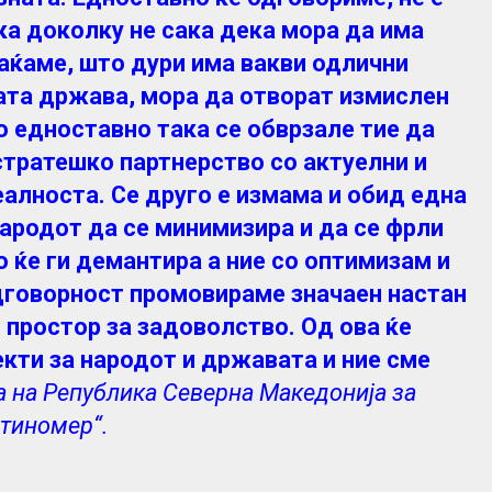
ка доколку не сака дека мора да има
фаќаме, што дури има вакви одлични
шата држава, мора да отворат измислен
 едноставно така се обврзале тие да
стратешко партнерство со актуелни и
еалноста. Се друго е измама и обид една
народот да се минимизира и да се фрли
о ќе ги демантира а ние со оптимизам и
одговорност промовираме значаен настан
 простор за задоволство. Од ова ќе
екти за народот и државата и ние сме
а на Република Северна Македонија за
стиномер“.