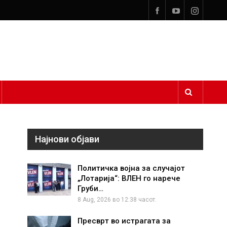
Најнови објави
Политичка војна за случајот
„Лотарија“: ВЛЕН го нарече
Груби…
8 Aug, 2026 во 12:38 часот.
Пресврт во истрагата за