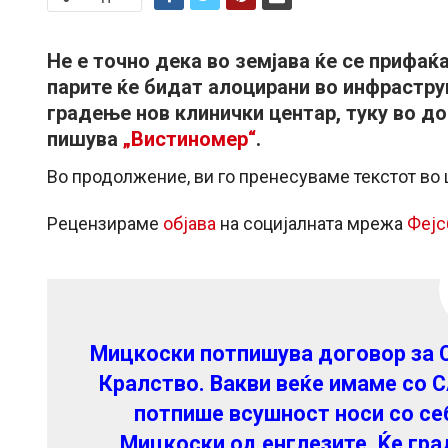
Не е точно дека во земјава ќе се прифаќ
парите ќе бидат алоцирани во инфрастру
градење нов клинички центар, туку во до
пишува
„Вистиномер“
.
Во продолжение, ви го пренесуваме текстот во 
Рецензираме
објава
на социјалната мрежа
Фејс
Мицкоски потпишува договор за 
Кралство. Вакви веќе имаме со С
потпише всушност носи со себ
Мицкоски од енглезите. Ќе гра