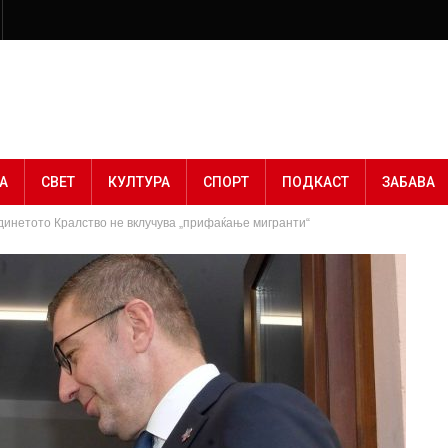
А
СВЕТ
КУЛТУРА
СПОРТ
ПОДКАСТ
ЗАБАВА
динетото Кралство не вклучува „прифаќање мигранти“