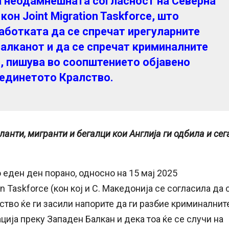
а неодамнешната согласност на Северна
он Joint Migration Taskforce, што
работката да се спречат ирегуларните
Балканот и да се спречат криминалните
, пишува во соопштението објавено
единетото Кралство.
анти, мигранти и бегалци кои Англија ги одбила и сег
 еден ден порано, односно на 15 мај 2025
n Taskforce (кон кој и С. Македонија се согласила да 
тво ќе ги засили напорите да ги разбие криминалнит
ција преку Западен Балкан и дека тоа ќе се случи на