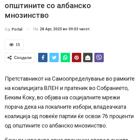
општините со албанско
мнозинство
На
28 Apr, 2025 во 09:03 часот.
Од
Portal
15
Сподели
Претставникот на Самоопределување во рамките
на коалицијата ВЛЕН и пратеник во Собранието,
Беким Ќоку, во објава на социјалните мрежи
порача дека на локалните избори, владеачката
коалиција од повеќе партии ќе освои 76 проценти
од општините со албанско мнозинство.