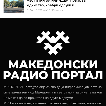
ЧЕСТИТКИ ЗА ИЛИНДЕН: Повик за
единство, храбри одлуки и…
2 Aug, 2026 во 12:35 часот.
МР ПОРТАЛ настојува објективно да ја информира јавноста за
сите важни теми од Македонија и светот но и за оние теми кои
не можат да се прочитаат на други медиуми.
МРП е независен, актуелен, релевантен, објективен, поинаков.