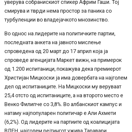
уверува собранискиот спикер Африм Гаши. Тој
смирува и тврди нема простор за паника со
турбуленции во владејачкото мнозинство.
Во однос на лидерите на политичките партии,
последната анкета на јавното мислење
спроведена од 20 март до 17 април која ја
спроведе агенцијата Маркет вижн, на примерок
од 1.200 испитаници, покажува дека премиерот
Христијан Мицкоски ја има довербата на најголем
дел од испитаниците. На Мицкоски му веруваат
25,4 отсто од испитаниците, а на второто место е
Венко Филипче со 3,8%. Во албанскиот кампус и
натаму најпопуларен политичар е Али Ахмети
(6,2%). Од лидерите на партиите од коалицијата
ВЛЕН, најголем рејтингот ужива Таравари.