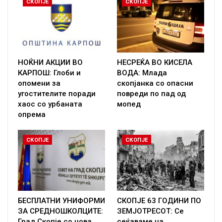
СКОПЈЕ
СКОПЈЕ
НОЌНИ АКЦИИ ВО
НЕСРЕЌА ВО КИСЕЛА
КАРПОШ: Глоби и
ВОДА: Млада
опомени за
скопјанка со опасни
угостителите поради
повреди по пад од
хаос со урбаната
мопед
опрема
СКОПЈЕ
СКОПЈЕ
БЕСПЛАТНИ УНИФОРМИ
СКОПЈЕ 63 ГОДИНИ ПО
ЗА СРЕДНОШКОЛЦИТЕ:
ЗЕМЈОТРЕСОТ: Се
Град Скопје со нова
сеќаваме на