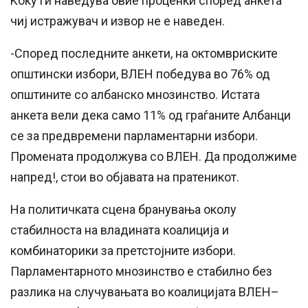
Ќоку ги наведува овие проценки според анкета
чиј истражувач и извор не е наведен.
-Според последните анкети, на октомвриските
општински избори, ВЛЕН победува во 76% од
општините со албанско мнозинство. Истата
анкета вели дека само 11% од граѓаните Албанци
се за предвремени парламентарни избори.
Промената продолжува со ВЛЕН. Да продолжиме
напред!, стои во објавата на пратеникот.
На политичката сцена бранувања околу
стабилноста на владината коалиција и
комбинаторики за претстојните избори.
Парламентарното мнозинство е стабилно без
разлика на случувањата во коалицијата ВЛЕН–