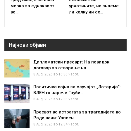
мерка за еднаквост
урнатините, но знаеме
во…
ли колку ни се…
Најнови објави
Дипломатски пресврт: На повидок
договор за отворање на…
8 Aug, 2026 во 16:36 часот.
Политичка војна за случајот „Лотарија“:
ВЛЕН го нарече Груби…
8 Aug, 2026 во 12:38 часот.
Пресврт во истрагата за трагедијата во
Радишани: Уапсен…
8 Aug, 2026 во 12:34 часот.