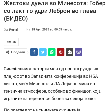
Жестоки дуели во Минесота: Гобер
со лакт го удри Леброн во глава
(ВИДЕО)
На
28 Apr, 2025 во 09:05 часот.
Од
Portal
16
Сподели
Синоќешниот четврти меч од првата рунда на
плеј-офот во Западната конференција во НБА
лигата, меѓу Минесота и ЛА Лејкерс мина во
тензична атмосфера, особено во финишот, која
играчите на теренот се бореа за секоја топка.
По прегледот на снимката судиите ја