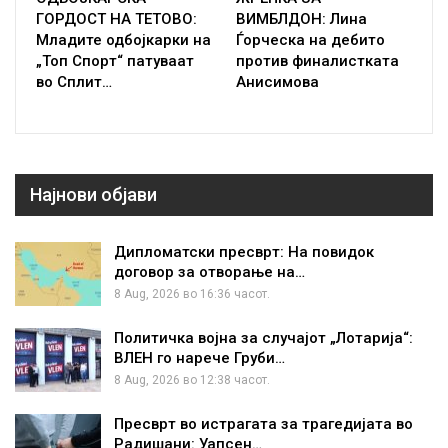
ГОРДОСТ НА ТЕТОВО:
ВИМБЛДОН: Лина
Младите одбојкарки на
Ѓорческа на дебито
„Топ Спорт“ патуваат
против финалистката
во Сплит…
Анисимова
Најнови објави
Дипломатски пресврт: На повидок
договор за отворање на…
8 Aug, 2026 во 16:36 часот.
Политичка војна за случајот „Лотарија“:
ВЛЕН го нарече Груби…
8 Aug, 2026 во 12:38 часот.
Пресврт во истрагата за трагедијата во
Радишани: Уапсен…