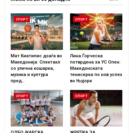
СПОРТ
СПОРТ
Мат Киатипис доаѓа во
Лина Ѓорческа
Македонија: Спектакл
потврдена за УС Опен:
со улична кошарка,
Македонската
музика и култура
тенисерка по нов успех
пред…
во Њујорк
СПОРТ
СПОРТ
ОДБОЈКАРСКА
ЖРЕПКА ЗА