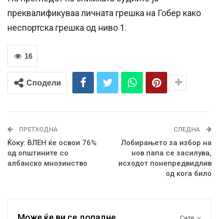
преквалификуваа личната грешка на Гобер како
неспортска грешка од ниво 1.
16
Сподели
ПРЕТХОДНА
СЛЕДНА
Ќоку: ВЛЕН ќе освои 76%
Лобирањето за избор на
од општините со
нов папа се засилува,
албанско мнозинство
исходот понепредвидлив
од кога било
Може ќе ви се допадне
Сите