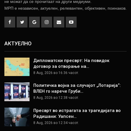
не можат да се прочитаат на други медиуми.
МРП е независен, актуелен, релевантен, објективен, поинаков.
АКТУЕЛНО
Дипломатски пресврт: На повидок
договор за отворање на…
8 Aug, 2026 во 16:36 часот.
Политичка војна за случајот „Лотарија“:
ВЛЕН го нарече Груби…
8 Aug, 2026 во 12:38 часот.
Пресврт во истрагата за трагедијата во
Радишани: Уапсен…
8 Aug, 2026 во 12:34 часот.