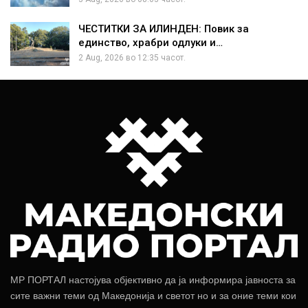
ЧЕСТИТКИ ЗА ИЛИНДЕН: Повик за
единство, храбри одлуки и…
2 Aug, 2026 во 12:35 часот.
МР ПОРТАЛ настојува објективно да ја информира јавноста за
сите важни теми од Македонија и светот но и за оние теми кои