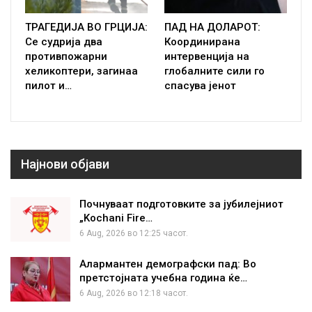
ТРАГЕДИЈА ВО ГРЦИЈА:
ПАД НА ДОЛАРОТ:
Се судрија два
Координирана
противпожарни
интервенција на
хеликоптери, загинаа
глобалните сили го
пилот и…
спасува јенот
Најнови објави
Почнуваат подготовките за јубилејниот
„Kochani Fire…
6 Aug, 2026 во 12:25 часот.
Алармантен демографски пад: Во
претстојната учебна година ќе…
6 Aug, 2026 во 12:18 часот.