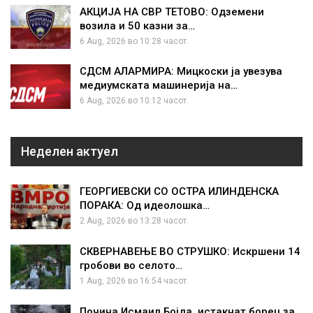
АКЦИЈА НА СВР ТЕТОВО: Одземени
возила и 50 казни за…
6 Aug, 2026 во 10:28 часот.
СДСМ АЛАРМИРА: Мицкоски ја увезува
медиумската машинерија на…
6 Aug, 2026 во 10:12 часот.
Неделен актуел
ГЕОРГИЕВСКИ СО ОСТРА ИЛИНДЕНСКА
ПОРАКА: Од идеолошка…
2 Aug, 2026 во 13:28 часот.
СКВЕРНАВЕЊЕ ВО СТРУШКО: Искршени 14
гробови во селото…
1 Aug, 2026 во 16:54 часот.
Почина Исмаил Бојда, истакнат борец за