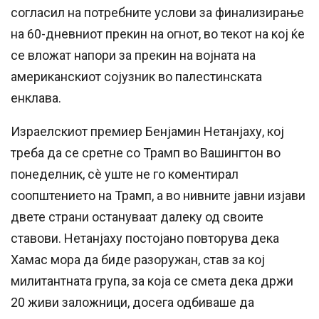
согласил на потребните услови за финализирање
на 60-дневниот прекин на огнот, во текот на кој ќе
се вложат напори за прекин на војната на
американскиот сојузник во палестинската
енклава.
Израелскиот премиер Бенјамин Нетанјаху, кој
треба да се сретне со Трамп во Вашингтон во
понеделник, сè уште не го коментирал
соопштението на Трамп, а во нивните јавни изјави
двете страни остануваат далеку од своите
ставови. Нетанјаху постојано повторува дека
Хамас мора да биде разоружан, став за кој
милитантната група, за која се смета дека држи
20 живи заложници, досега одбиваше да