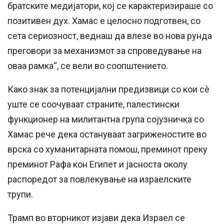
братските медијатори, кој се карактеризираше со
позитивен дух. Хамас е целосно подготвен, со
сета сериозност, веднаш да влезе во нова рунда
преговори за механизмот за спроведување на
оваа рамка“, се вели во соопштението.
Како знак за потенцијални предизвици со кои сè
уште се соочуваат страните, палестински
функционер на милитантна група сојузничка со
Хамас рече дека остануваат загриженостите во
врска со хуманитарната помош, преминот преку
преминот Рафа кон Египет и јасноста околу
распоредот за повлекување на израелските
трупи.
Трамп во вторникот изјави дека Израел се