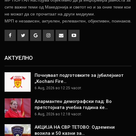
МР ПОРТАЛ настојува објективно да ја информира јавноста за
сите важни теми од Македонија и светот но и за оние теми кои
не можат да се прочитаат на други медиуми.
МРП е независен, актуелен, релевантен, објективен, поинаков.
АКТУЕЛНО
Почнуваат подготовките за јубилејниот
„Kochani Fire…
6 Aug, 2026 во 12:25 часот.
Алармантен демографски пад: Во
претстојната учебна година ќе…
6 Aug, 2026 во 12:18 часот.
АКЦИЈА НА СВР ТЕТОВО: Одземени
возила и 50 казни за…