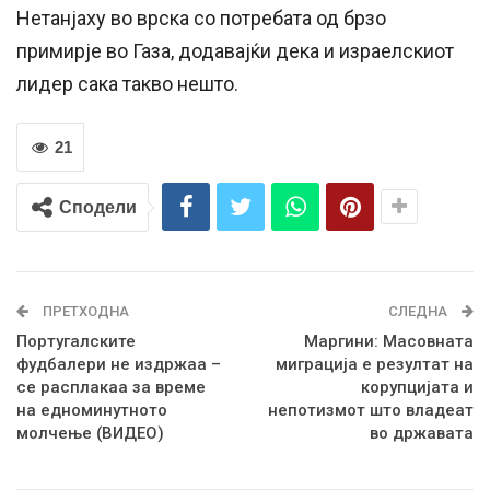
Нетанјаху во врска со потребата од брзо
примирје во Газа, додавајќи дека и израелскиот
лидер сака такво нешто.
21
Сподели
ПРЕТХОДНА
СЛЕДНА
Португалските
Маргини: Масовната
фудбалери не издржаа –
миграција е резултат на
се расплакаа за време
корупцијата и
на едноминутното
непотизмот што владеат
молчење (ВИДЕО)
во државата