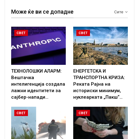
Може ќе ви се допадне
Сите
СВЕТ
СВЕТ
ТЕХНОЛОШКИ АЛАРМ:
ЕНЕРГЕТСКА И
Вештачка
ТРАНСПОРТНА КРИЗА:
интелигенција создала
Реката Рајна на
лажни идентитети за
историски минимум,
сајбер-напади…
нуклеарката „Пакш“…
СВЕТ
СВЕТ