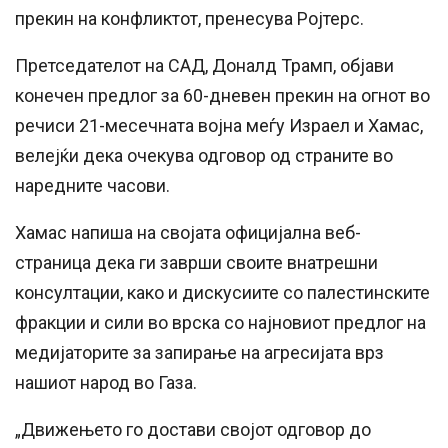
прекин на конфликтот, пренесува Ројтерс.
Претседателот на САД, Доналд Трамп, објави
конечен предлог за 60-дневен прекин на огнот во
речиси 21-месечната војна меѓу Израел и Хамас,
велејќи дека очекува одговор од страните во
наредните часови.
Хамас напиша на својата официјална веб-
страница дека ги заврши своите внатрешни
консултации, како и дискусиите со палестинските
фракции и сили во врска со најновиот предлог на
медијаторите за запирање на агресијата врз
нашиот народ во Газа.
„Движењето го достави својот одговор до