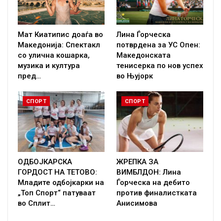
Мат Киатипис доаѓа во
Лина Ѓорческа
Македонија: Спектакл
потврдена за УС Опен:
со улична кошарка,
Македонската
музика и култура
тенисерка по нов успех
пред…
во Њујорк
СПОРТ
СПОРТ
ОДБОЈКАРСКА
ЖРЕПКА ЗА
ГОРДОСТ НА ТЕТОВО:
ВИМБЛДОН: Лина
Младите одбојкарки на
Ѓорческа на дебито
„Топ Спорт“ патуваат
против финалистката
во Сплит…
Анисимова