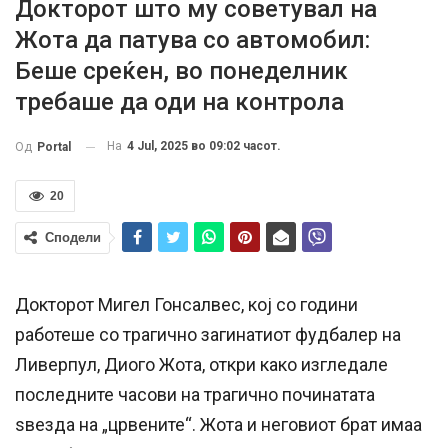
Докторот што му советувал на
Жота да патува со автомобил:
Беше среќен, во понеделник
требаше да оди на контрола
На
4 Jul, 2025 во 09:02 часот.
Од
Portal
20
Сподели
Докторот Мигел Гонсалвес, кој со години
работеше со трагично загинатиот фудбалер на
Ливерпул, Диого Жота, откри како изгледале
последните часови на трагично починатата
ѕвезда на „црвените“. Жота и неговиот брат имаа