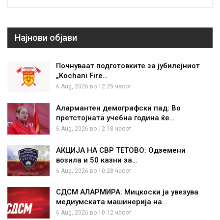
Најнови објави
Почнуваат подготовките за јубилејниот
„Kochani Fire…
6 Aug, 2026 во 12:25 часот.
Алармантен демографски пад: Во
претстојната учебна година ќе…
6 Aug, 2026 во 12:18 часот.
АКЦИЈА НА СВР ТЕТОВО: Одземени
возила и 50 казни за…
6 Aug, 2026 во 10:28 часот.
СДСМ АЛАРМИРА: Мицкоски ја увезува
медиумската машинерија на…
6 Aug, 2026 во 10:12 часот.