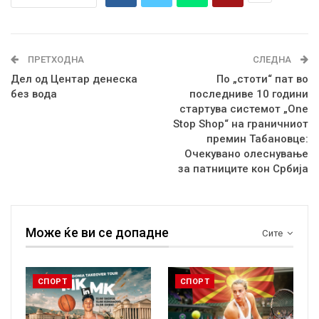
ПРЕТХОДНА
СЛЕДНА
Дел од Центар денеска
По „стоти“ пат во
без вода
последниве 10 години
стартува системот „One
Stop Shop“ на граничниот
премин Табановце:
Очекувано олеснување
за патниците кон Србија
Може ќе ви се допадне
Сите
СПОРТ
СПОРТ