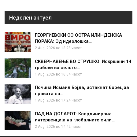
Неделен актуел
ГЕОРГИЕВСКИ СО ОСТРА ИЛИНДЕНСКА
ПОРАКА: Од идеолошка…
2 Aug, 2026 во 13:28 часот.
СКВЕРНАВЕЊЕ ВО СТРУШКО: Искршени 14
гробови во селото…
1 Aug, 2026 во 16:54 часот.
Почина Исмаил Бојда, истакнат борец за
правата на…
1 Aug, 2026 во 17:24 часот.
ПАД НА ДОЛАРОТ: Координирана
интервенција на глобалните сили…
2 Aug, 2026 во 14:42 часот.