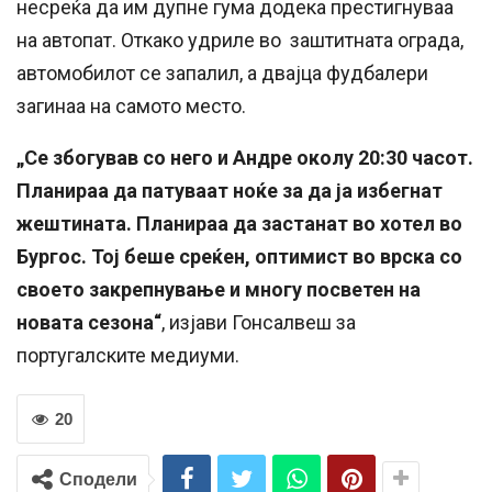
несреќа да им дупне гума додека престигнуваа
на автопат. Откако удриле во заштитната ограда,
автомобилот се запалил, а двајца фудбалери
загинаа на самото место.
„Се збогував со него и Андре околу 20:30 часот.
Планираа да патуваат ноќе за да ја избегнат
жештината. Планираа да застанат во хотел во
Бургос. Тој беше среќен, оптимист во врска со
своето закрепнување и многу посветен на
новата сезона“
, изјави Гонсалвеш за
португалските медиуми.
20
Сподели