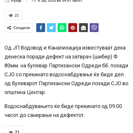
На
4 Jul, 2025 во 09:01 часот.
Од
Portal
21
Сподели
Од ЈП Водовод и Канализација известуваат дека
денеска поради дефект на затврач (шибер) Ф
80мм. на булевар Партизански Одреди бб. позади
СЈО со прекинато водоснабдување ќе биде дел
од булеварот Партизански Одреди позади СЈО во
општина Центар.
Водоснабдувањето ќе биде прекинато од 09:00
часот до санирање на дефектот.
21