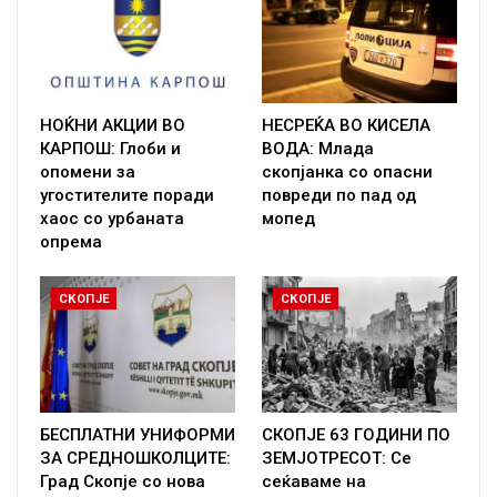
НОЌНИ АКЦИИ ВО
НЕСРЕЌА ВО КИСЕЛА
КАРПОШ: Глоби и
ВОДА: Млада
опомени за
скопјанка со опасни
угостителите поради
повреди по пад од
хаос со урбаната
мопед
опрема
СКОПЈЕ
СКОПЈЕ
БЕСПЛАТНИ УНИФОРМИ
СКОПЈЕ 63 ГОДИНИ ПО
ЗА СРЕДНОШКОЛЦИТЕ:
ЗЕМЈОТРЕСОТ: Се
Град Скопје со нова
сеќаваме на