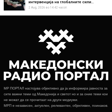
интервенција на глобалните сили…
2 Aug, 2026 во 14:42 часот.
МР ПОРТАЛ настојува објективно да ја информира јавноста за
сите важни теми од Македонија и светот но и за оние теми кои
не можат да се прочитаат на други медиуми.
МРП е независен, актуелен, релевантен, објективен, поинаков.