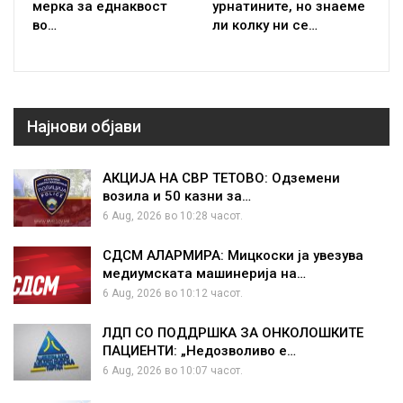
мерка за еднаквост
урнатините, но знаеме
во…
ли колку ни се…
Најнови објави
АКЦИЈА НА СВР ТЕТОВО: Одземени
возила и 50 казни за…
6 Aug, 2026 во 10:28 часот.
СДСМ АЛАРМИРА: Мицкоски ја увезува
медиумската машинерија на…
6 Aug, 2026 во 10:12 часот.
ЛДП СО ПОДДРШКА ЗА ОНКОЛОШКИТЕ
ПАЦИЕНТИ: „Недозволиво е…
6 Aug, 2026 во 10:07 часот.