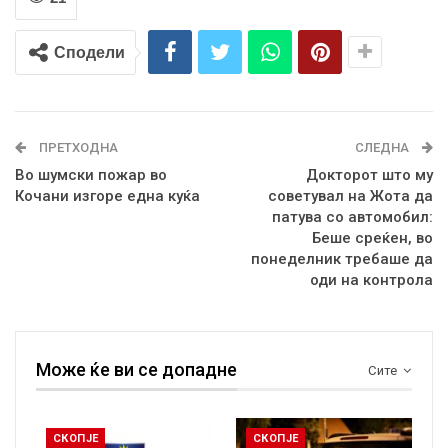
Сподели
ПРЕТХОДНА
СЛЕДНА
Во шумски пожар во
Докторот што му
Кочани изгоре една куќа
советувал на Жота да
патува со автомобил:
Беше среќен, во
понеделник требаше да
оди на контрола
Може ќе ви се допадне
Сите
СКОПЈЕ
СКОПЈЕ