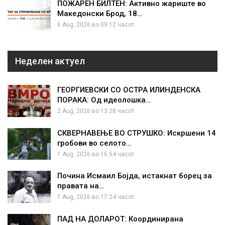
ПОЖАРЕН БИЛТЕН: Активно жариште во
Македонски Брод, 18…
6 Aug, 2026 во 09:12 часот.
Неделен актуел
ГЕОРГИЕВСКИ СО ОСТРА ИЛИНДЕНСКА
ПОРАКА: Од идеолошка…
2 Aug, 2026 во 13:28 часот.
СКВЕРНАВЕЊЕ ВО СТРУШКО: Искршени 14
гробови во селото…
1 Aug, 2026 во 16:54 часот.
Почина Исмаил Бојда, истакнат борец за
правата на…
1 Aug, 2026 во 17:24 часот.
ПАД НА ДОЛАРОТ: Координирана