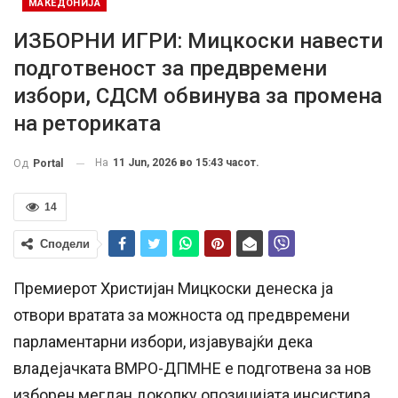
МАКЕДОНИЈА
ИЗБОРНИ ИГРИ: Мицкоски навести
подготвеност за предвремени
избори, СДСМ обвинува за промена
на реториката
На
11 Jun, 2026 во 15:43 часот.
Од
Portal
14
Сподели
Премиерот Христијан Мицкоски денеска ја
отвори вратата за можноста од предвремени
парламентарни избори, изјавувајќи дека
владејачката ВМРО-ДПМНЕ е подготвена за нов
изборен мегдан доколку опозицијата инсистира