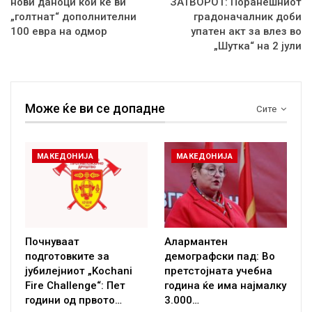
нови даноци кои ќе ви
ЗАТВОРОТ: Поранешниот
„голтнат“ дополнителни
градоначалник доби
100 евра на одмор
упатен акт за влез во
„Шутка“ на 2 јули
Може ќе ви се допадне
Сите
МАКЕДОНИЈА
МАКЕДОНИЈА
Почнуваат
Алармантен
подготовките за
демографски пад: Во
јубилејниот „Kochani
претстојната учебна
Fire Challenge“: Пет
година ќе има најмалку
години од првото…
3.000…