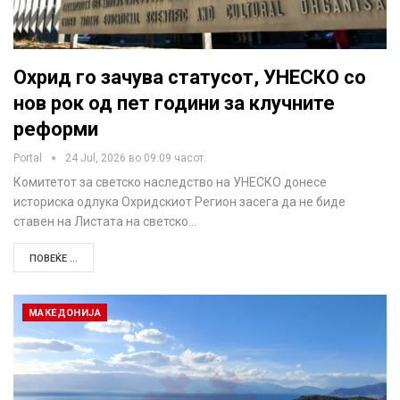
Охрид го зачува статусот, УНЕСКО со
нов рок од пет години за клучните
реформи
Portal
24 Jul, 2026 во 09:09 часот.
Комитетот за светско наследство на УНЕСКО донесе
историска одлука Охридскиот Регион засега да не биде
ставен на Листата на светско…
ПОВЕЌЕ ...
МАКЕДОНИЈА