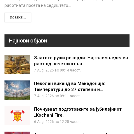
работната посета на седиштето…
ПОВЕЌЕ ...
Најнови објави
Златото руши рекорди: Најголем неделен
раст од почетокот на…
7 Aug, 2026 во 09:14 часот.
Пеколен викенд во Македонија:
Температури до 37 степени и…
7 Aug, 2026 во 09:11 часот.
Почнуваат подготовките за јубилејниот
„Kochani Fire…
6 Aug, 2026 во 12:25 часот.