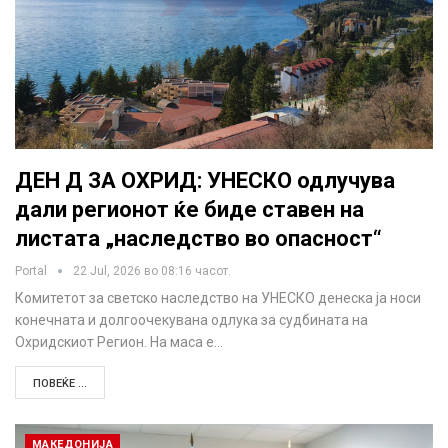
ДЕН Д ЗА ОХРИД: УНЕСКО одлучува
дали регионот ќе биде ставен на
листата „наследство во опасност“
Portal
22 Jul, 2026 во 08:16 часот.
Комитетот за светско наследство на УНЕСКО денеска ја носи
конечната и долгоочекувана одлука за судбината на
Охридскиот Регион. На маса е…
ПОВЕЌЕ ...
МАКЕДОНИЈА