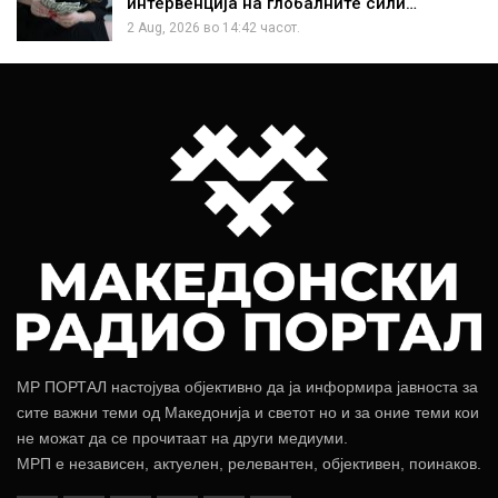
интервенција на глобалните сили…
2 Aug, 2026 во 14:42 часот.
МР ПОРТАЛ настојува објективно да ја информира јавноста за
сите важни теми од Македонија и светот но и за оние теми кои
не можат да се прочитаат на други медиуми.
МРП е независен, актуелен, релевантен, објективен, поинаков.