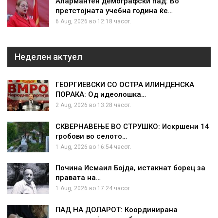
Алармантен демографски пад: Во
претстојната учебна година ќе…
6 Aug, 2026 во 12:18 часот.
Неделен актуел
ГЕОРГИЕВСКИ СО ОСТРА ИЛИНДЕНСКА
ПОРАКА: Од идеолошка…
2 Aug, 2026 во 13:28 часот.
СКВЕРНАВЕЊЕ ВО СТРУШКО: Искршени 14
гробови во селото…
1 Aug, 2026 во 16:54 часот.
Почина Исмаил Бојда, истакнат борец за
правата на…
1 Aug, 2026 во 17:24 часот.
ПАД НА ДОЛАРОТ: Координирана