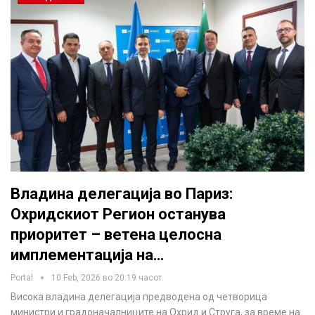
Владина делегација во Париз:
Охридскиот Регион останува
приоритет – ветена целосна
имплементација на…
Portal
10 Feb, 2026 во 20:19 часот.
Висока владина делегација предводена од четворица
министри и градоначалниците на Охрид и Струга, за време на