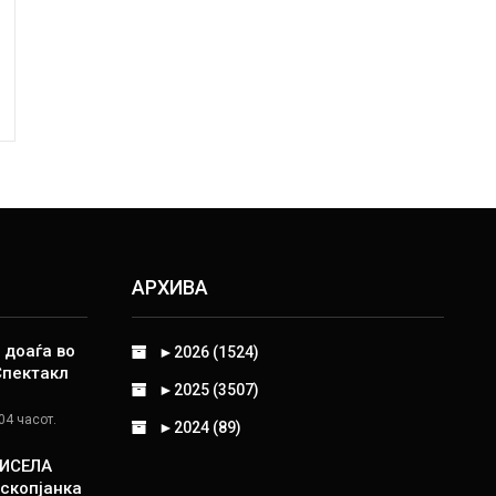
АРХИВА
 доаѓа во
►
2026 (1524)
Спектакл
►
2025 (3507)
04 часот.
►
2024 (89)
КИСЕЛА
скопјанка