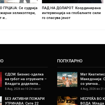
О ГРЦИЈА: Се судрија
ПАД НА ДОЛАРОТ: Координирана
ожарни хеликоптери,
интервенција на глобалните сили
т и…
го спасува јенот
НО
ПОПУЛАРНО
СДСМ: Бизнис-зделка
Мат Киатипис
на грбот на отруените –
Македонија: 
Владата доделила…
со улична…
5 Aug, 2026 во 10:24 часот.
4 Aug, 2026 во 21:
БЕЗ АКТИВНИ ПОЖАРИ
НЕСРЕЌА ВО 
УТРИНАВА: Сите 22
ВОДА: Млада 