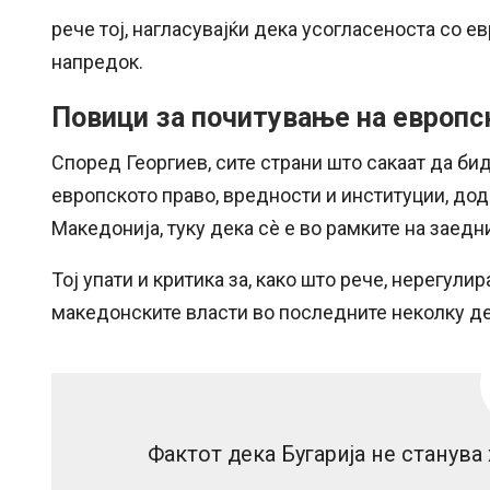
рече тој, нагласувајќи дека усогласеноста со е
напредок.
Повици за почитување на европс
Според Георгиев, сите страни што сакаат да бид
европското право, вредности и институции, до
Македонија, туку дека сè е во рамките на заедн
Тој упати и критика за, како што рече, нерегул
македонските власти во последните неколку де
Фактот дека Бугарија не станува