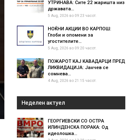
УТРИНАВА: Сите 22 жаришта низ
државата…
5 Aug, 2026 во 09:23 часот.
НОЌНИ АКЦИИ ВО КАРПОШ:
Глоби и опомени за
угостителите…
5 Aug, 2026 во 09:20 часот.
ПОЖАРОТ КАЈ КАВАДАРЦИ ПРЕД
ЛИКВИДАЦИЈА: Јанчев се
сомнева…
4 Aug, 2026 во 21:15 часот.
Неделен актуел
ГЕОРГИЕВСКИ СО ОСТРА
ИЛИНДЕНСКА ПОРАКА: Од
идеолошка…