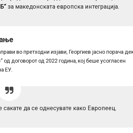
„Б“
за македонската европска интеграција.
тање
аправи во претходни изјави, Георгиев јасно порача де
“ од договорот од 2022 година, кој беше усогласен
а ЕУ.
е сакате да се однесувате како Европеец.