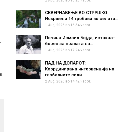
2 Aug, 2026 во 13:28 часот.
СКВЕРНАВЕЊЕ ВО СТРУШКО:
Искршени 14 гробови во селото…
1 Aug, 2026 во 16:54 часот.
Почина Исмаил Бојда, истакнат
1
борец за правата на…
1 Aug, 2026 во 17:24 часот.
ПАД НА ДОЛАРОТ:
Координирана интервенција на
а
глобалните сили…
2 Aug, 2026 во 14:42 часот.