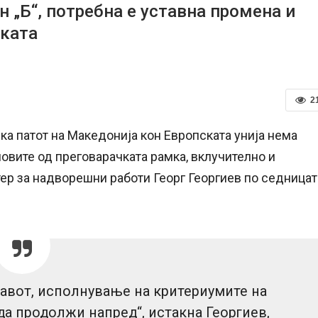
н „Б“, потребна е уставна промена и
мката
2
ека патот на Македонија кон Европската унија нема
овите од преговарачката рамка, вклучително и
тер за надворешни работи Георг Георгиев по седницат
тавот, исполнување на критериумите на
да продолжи напред“, истакна Георгиев,