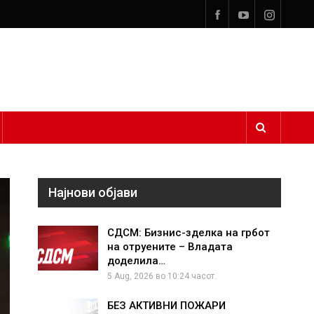
Најнови објави
СДСМ: Бизнис-зделка на грбот
на отруените – Владата
доделила…
5 Aug, 2026 во 10:24 часот.
БЕЗ АКТИВНИ ПОЖАРИ