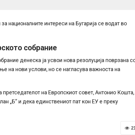
 за националните интереси на Бугарија се водат во
рското собрание
обрание денеска ја усвои нова резолуција поврзана с
ње на нови услови, но се нагласува важноста на
на претседателот на Европскиот совет, Антонио Кошта,
лан „Б“ и дека единствениот пат кон ЕУ е преку
2