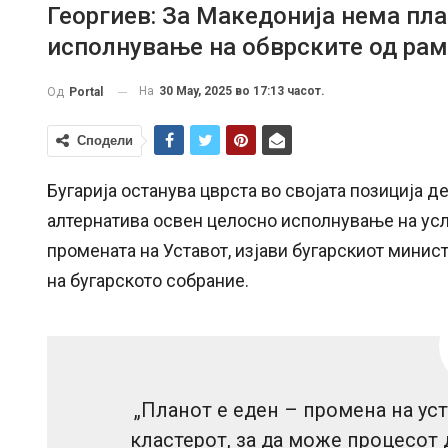
Георгиев: За Македонија нема пла
исполнување на обврските од ра
На
30 May, 2025 во 17:13 часот.
Од
Portal
Сподели
Бугарија останува цврста во својата позиција д
алтернатива освен целосно исполнување на усл
промената на Уставот, изјави бугарскиот минис
на бугарското собрание.
„Планот е еден – промена на ус
кластерот, за да може процесот 