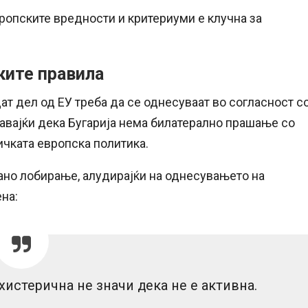
вропските вредности и критериуми е клучна за
ките правила
ат дел од ЕУ треба да се однесуваат во согласност с
давајќи дека Бугарија нема билатерално прашање со
ичката европска политика.
ирано лобирање, алудирајќи на однесувањето на
на:
 хистерична не значи дека не е активна.