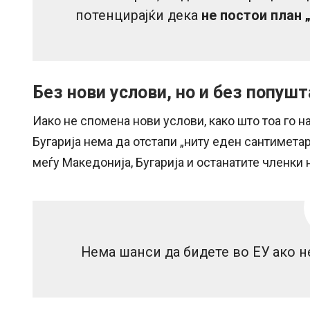
потенцирајќи дека
не постои план 
Без нови услови, но и без попуш
Иако не спомена нови услови, како што тоа го н
Бугарија нема да отстапи „ниту еден сантиметар
меѓу Македонија, Бугарија и останатите членки н
Нема шанси да бидете во ЕУ ако н