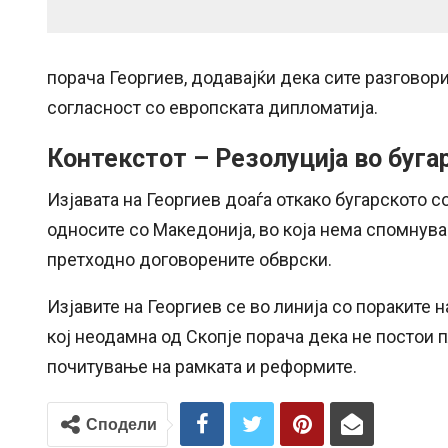
порача Георгиев, додавајќи дека сите разговори
согласност со европската дипломатија.
Контекстот – Резолуција во буга
Изјавата на Георгиев доаѓа откако бугарското с
односите со Македонија, во која нема спомнува
претходно договорените обврски.
Изјавите на Георгиев се во линија со пораките 
кој неодамна од Скопје порача дека не постои п
почитување на рамката и реформите.
Сподели