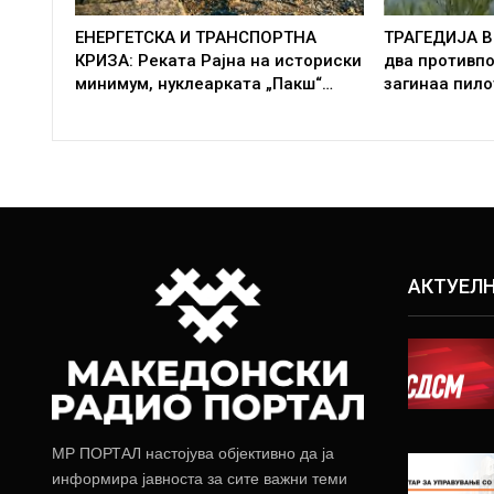
ЕНЕРГЕТСКА И ТРАНСПОРТНА
ТРАГЕДИЈА В
КРИЗА: Реката Рајна на историски
два противп
минимум, нуклеарката „Пакш“…
загинаа пило
АКТУЕЛ
МР ПОРТАЛ настојува објективно да ја
информира јавноста за сите важни теми