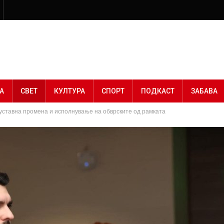
А
СВЕТ
КУЛТУРА
СПОРТ
ПОДКАСТ
ЗАБАВА
е уставна промена и исполнување на обврските од рамката