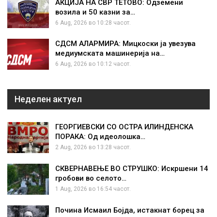
АКЦИЈА НА СВР ТЕТОВО: Одземени
возила и 50 казни за…
6 Aug, 2026 во 10:28 часот.
СДСМ АЛАРМИРА: Мицкоски ја увезува
медиумската машинерија на…
6 Aug, 2026 во 10:12 часот.
Неделен актуел
ГЕОРГИЕВСКИ СО ОСТРА ИЛИНДЕНСКА
ПОРАКА: Од идеолошка…
2 Aug, 2026 во 13:28 часот.
СКВЕРНАВЕЊЕ ВО СТРУШКО: Искршени 14
гробови во селото…
1 Aug, 2026 во 16:54 часот.
Почина Исмаил Бојда, истакнат борец за