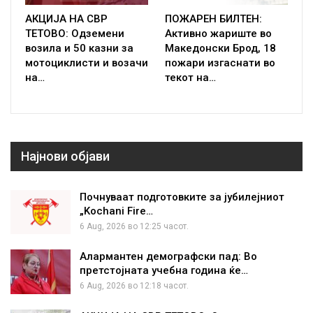
АКЦИЈА НА СВР
ПОЖАРЕН БИЛТЕН:
ТЕТОВО: Одземени
Активно жариште во
возила и 50 казни за
Македонски Брод, 18
мотоциклисти и возачи
пожари изгаснати во
на…
текот на…
Најнови објави
Почнуваат подготовките за јубилејниот
„Kochani Fire…
6 Aug, 2026 во 12:25 часот.
Алармантен демографски пад: Во
претстојната учебна година ќе…
6 Aug, 2026 во 12:18 часот.