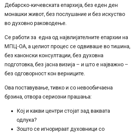
Дебарско-кичевската епархија, без еден ден
монашки живот, без послушание и без искуство
во духовно раководење.
Се работи за една од највлијателните епархии на
МПЦ-ОА, а целиот процес се одвиваше во тишина,
без канонски консултации, без духовна
подготовка, без јасна визија – и што е најважно –
без одговорност кон верниците.
Ова поставување, тивко и со невообичаена
брзина, отвора сериозни прашања:
Кој и какви центри стојат зад ваквата
одлука?
Зошто се игнорираат духовници со