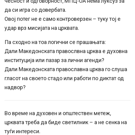
чесност и одговорност, МПЦ-ОА нема луксуз за
да си игра со довербата.
Овој потег не е само контроверзен – туку тој е
удар врз мисијата на црквата.
Па сходно на тоа логични се прашањата:
Дали Македонската правослвна црква е духовна
институција или пазар за лични агенди?
Дали Македонската православна црква го слуша
гласот на своето стадо или работи по диктат од
надвор?
Во време на духовен и општествен метеж,
црквата треба да биде светилник – а не сенка на
туѓи интереси.