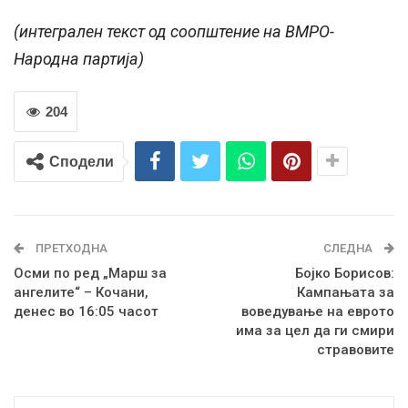
(интегрален текст од соопштение на ВМРО-
Народна партија)
204
Сподели
ПРЕТХОДНА
СЛЕДНА
Осми по ред „Марш за
Бојко Борисов:
ангелите“ – Кочани,
Кампањата за
денес во 16:05 часот
воведување на еврото
има за цел да ги смири
стравовите