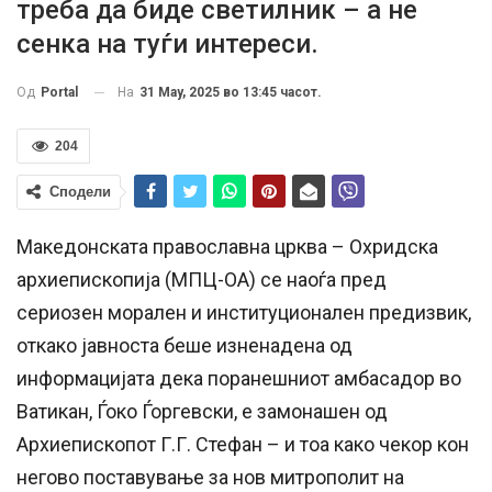
треба да биде светилник – а не
сенка на туѓи интереси.
На
31 May, 2025 во 13:45 часот.
Од
Portal
204
Сподели
Македонската православна црква – Охридска
архиепископија (МПЦ-ОА) се наоѓа пред
сериозен морален и институционален предизвик,
откако јавноста беше изненадена од
информацијата дека поранешниот амбасадор во
Ватикан, Ѓоко Ѓоргевски, е замонашен од
Архиепископот Г.Г. Стефан – и тоа како чекор кон
негово поставување за нов митрополит на