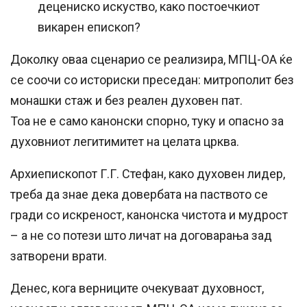
децениско искуство, како постоечкиот
викарен епископ?
Доколку оваа сценарио се реализира, МПЦ-ОА ќе
се соочи со историски преседан: митрополит без
монашки стаж и без реален духовен пат.
Тоа не е само канонски спорно, туку и опасно за
духовниот легитимитет на целата црква.
Архиепископот Г.Г. Стефан, како духовен лидер,
треба да знае дека довербата на паството се
гради со искреност, канонска чистота и мудрост
– а не со потези што личат на договарања зад
затворени врати.
Денес, кога верниците очекуваат духовност,