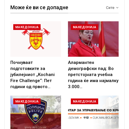
Може ќе ви се допадне
Сите
МАКЕДОНИЈА
МАКЕДОНИЈА
Почнуваат
Алармантен
подготовките за
демографски пад: Во
јубилејниот „Kochani
претстојната учебна
Fire Challenge“: Пет
година ќе има најмалку
години од првото…
3.000…
МАКЕДОНИЈА
МАКЕДОНИЈА