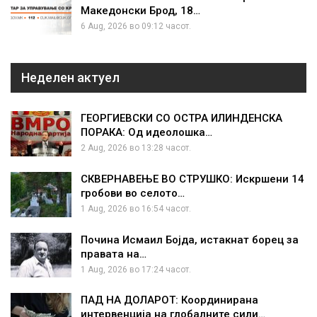
Македонски Брод, 18…
6 Aug, 2026 во 09:12 часот.
Неделен актуел
ГЕОРГИЕВСКИ СО ОСТРА ИЛИНДЕНСКА
ПОРАКА: Од идеолошка…
2 Aug, 2026 во 13:28 часот.
СКВЕРНАВЕЊЕ ВО СТРУШКО: Искршени 14
гробови во селото…
1 Aug, 2026 во 16:54 часот.
Почина Исмаил Бојда, истакнат борец за
правата на…
1 Aug, 2026 во 17:24 часот.
ПАД НА ДОЛАРОТ: Координирана
интервенција на глобалните сили…