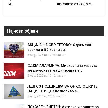
и…
огнената стихија е…
Најнови објави
АКЦИЈА НА СВР ТЕТОВО: Одземени
возила и 50 казни за…
6 Aug, 2026 во 10:28 часот.
СДСМ АЛАРМИРА: Мицкоски ја увезува
медиумската машинерија на…
6 Aug, 2026 во 10:12 часот.
ЛДП СО ПОДДРШКА ЗА ОНКОЛОШКИТЕ
ПАЦИЕНТИ: „Недозволиво е…
6 Aug, 2026 во 10:07 часот.
ПОЖАРЕН БИЛТЕН: Активно жариште во