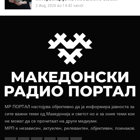
2 Aug, 2026 во 14:42 часот.
МР ПОРТАЛ настојува објективно да ја информира јавноста за
сите важни теми од Македонија и светот но и за оние теми кои
не можат да се прочитаат на други медиуми.
МРП е независен, актуелен, релевантен, објективен, поинаков.