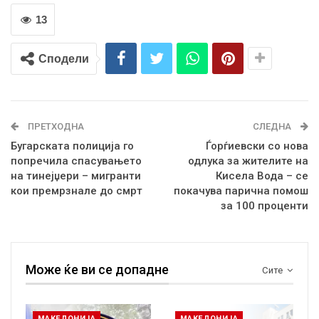
13
Сподели
ПРЕТХОДНА
СЛЕДНА
Бугарската полиција го
Ѓорѓиевски со нова
попречила спасувањето
одлука за жителите на
на тинејџери – мигранти
Кисела Вода – се
кои премрзнале до смрт
покачува парична помош
за 100 проценти
Може ќе ви се допадне
Сите
МАКЕДОНИЈА
МАКЕДОНИЈА