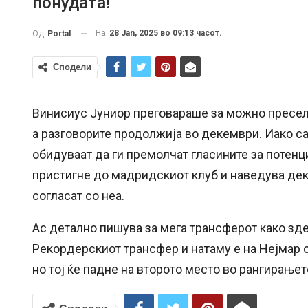
понудата!
На
28 Jan, 2025 во 09:13 часот.
Од
Portal
Сподели
Винисиус Јуниор преговараше за можно преселу
а разговорите продолжија во декември. Иако са
обидуваат да ги премолчат гласините за потенц
пристигне до мадридскиот клуб и наведува де
согласат со неа.
Ас детално пишува за мега трансферот како зде
Рекордерскиот трансфер и натаму е на Нејмар о
но тој ќе падне на второто место во рангирање