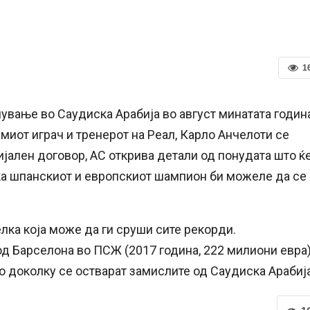
1
вање во Саудиска Арабија во август минатата година
миот играч и тренерот на Реал, Карло Анчелоти се
ијален договор, АС открива детали од понудата што ќ
ка шпанскиот и европскиот шампион би можеле да се
лка која може да ги сруши сите рекорди.
д Барселона во ПСЖ (2017 година, 222 милиони евра)
то доколку се остварат замислите од Саудиска Арабија