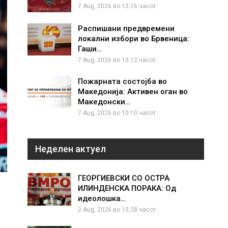
7 Aug, 2026 во 13:16 часот.
Распишани предвремени
локални избори во Брвеница:
Гаши…
7 Aug, 2026 во 13:12 часот.
Пожарната состојба во
Македонија: Активен оган во
Македонски…
7 Aug, 2026 во 10:10 часот.
Неделен актуел
ГЕОРГИЕВСКИ СО ОСТРА
ИЛИНДЕНСКА ПОРАКА: Од
идеолошка…
2 Aug, 2026 во 13:28 часот.