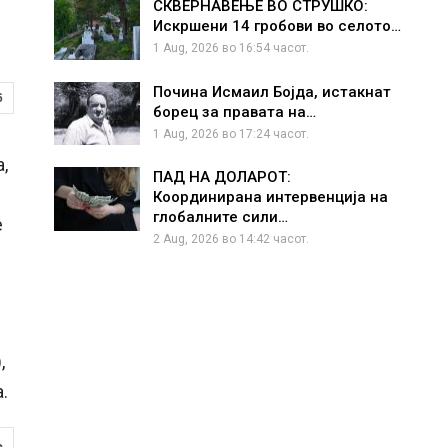
СКВЕРНАВЕЊЕ ВО СТРУШКО:
Искршени 14 гробови во селото…
1 Aug, 2026 во 16:54 часот.
Почина Исмаил Бојда, истакнат
6
борец за правата на…
1 Aug, 2026 во 17:24 часот.
,
ПАД НА ДОЛАРОТ:
Координирана интервенција на
глобалните сили…
е
2 Aug, 2026 во 14:42 часот.
,
.