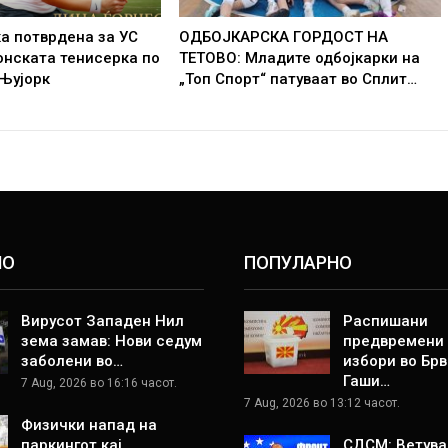
а потврдена за УС
ОДБОЈКАРСКА ГОРДОСТ НА
онската тенисерка по
ТЕТОВО: Младите одбојкарки на
 Њујорк
„Топ Спорт“ патуваат во Сплит…
НО
ПОПУЛАРНО
Вирусот Западен Нил
Распишани
зема замав: Нови седум
предвремени
заболени во…
избори во Брв
Гаши…
7 Aug, 2026 во 16:16 часот.
7 Aug, 2026 во 13:12 часот.
Физички напад на
паркингот кај
СДСМ: Ветува