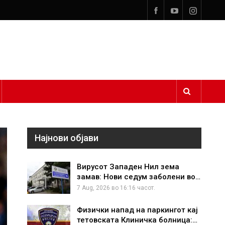
Најнови објави
Вирусот Западен Нил зема
замав: Нови седум заболени во…
7 Aug, 2026 во 16:16 часот.
Физички напад на паркингот кај
тетовската Клиничка болница:…