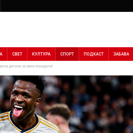
А
СВЕТ
КУЛТУРА
СПОРТ
ПОДКАСТ
ЗАБАВА
егоа детали за мега-понудата!