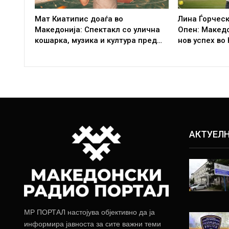
Мат Киатипис доаѓа во
Лина Ѓорческ
Македонија: Спектакл со улична
Опен: Макед
кошарка, музика и култура пред…
нов успех во
АКТУЕЛ
МР ПОРТАЛ настојува објективно да ја
информира јавноста за сите важни теми