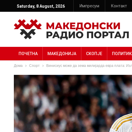
Импресум
Контакт
Saturday, 8 August, 2026
ПОЧЕТНА
МАКЕДОНИЈА
СКОПЈЕ
ПОЛИТИК
Дома
Спорт
Винисиус може да зема милијарда евра плата: Изл