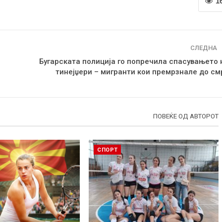
1
СЛЕДНА
Бугарската полиција го попречила спасувањето 
тинејџери – мигранти кои премрзнале до см
ПОВЕЌЕ ОД АВТОРОТ
СПОРТ