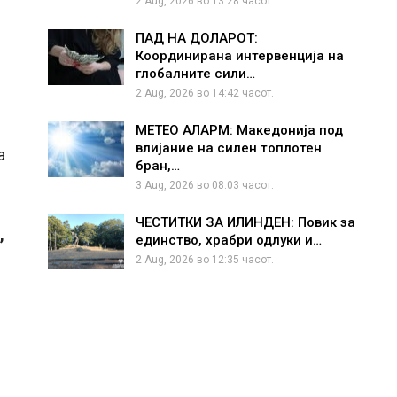
2 Aug, 2026 во 13:28 часот.
ПАД НА ДОЛАРОТ:
Координирана интервенција на
глобалните сили…
2 Aug, 2026 во 14:42 часот.
МЕТЕО АЛАРМ: Македонија под
влијание на силен топлотен
а
бран,…
3 Aug, 2026 во 08:03 часот.
ЧЕСТИТКИ ЗА ИЛИНДЕН: Повик за
,
единство, храбри одлуки и…
2 Aug, 2026 во 12:35 часот.