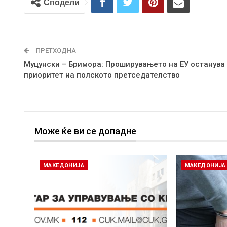
Сподели
ПРЕТХОДНА
Mуцунски – Бримора: Проширувањето на ЕУ останува
приоритет на полското претседателство
Може ќе ви се допадне
МАКЕДОНИЈА
МАКЕДОНИЈА