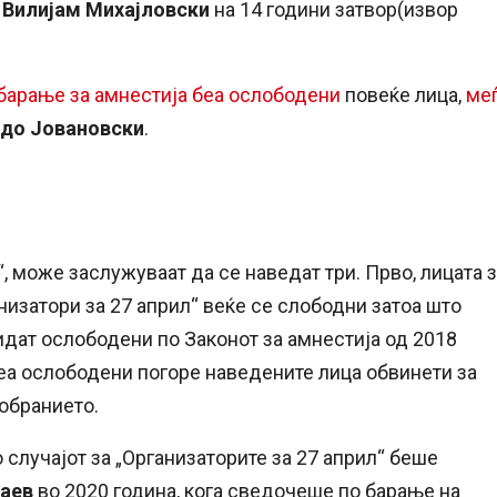
и
Вилијам Михајловски
на 14 години затвор(извор
барање за амнестија беа ослободени
повеќе лица,
ме
адо Јовановски
.
, може заслужуваат да се наведат три. Прво, лицата 
низатори за 27 април“ веќе се слободни затоа што
идат ослободени по Законот за амнестија од 2018
беа ослободени погоре наведените лица обвинети за
обранието.
случајот за „Организаторите за 27 април“ беше
Заев
во 2020 година, кога сведочеше по барање на