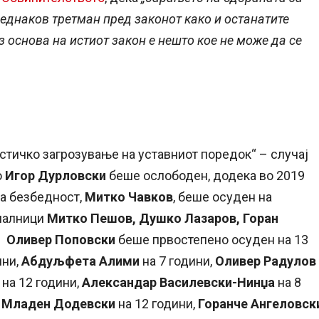
н еднаков третман пред законот како и останатите
 основа на истиот закон е нешто кое не може да се
истичко загрозување на уставниот поредок“ – случај
о
Игор Дурловски
беше ослободен, додека во 2019
на безбедност,
Митко Чавков
, беше осуден на
ачалници
Митко Пешов, Душко Лазаров, Горан
.
Оливер Поповски
беше првостепено осуден на 13
ини,
Абдуљфета Алими
на 7 години,
Оливер Радулов
на 12 години,
Александар Василевски-Нинџа
на 8
,
Младен Додевски
на 12 години,
Горанче Ангеловск