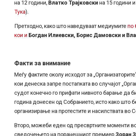
на 12 години,
Влатко Трајковски
на 15 години 
Тука
).
Претходно, како што наведуваат медиумите
по 
кои и
Богдан Илиевски, Борис Дамовски и Вл
Факти за внимание
Меѓу фактите околу исходот за „Организаторите“
кои денеска запре постапката во случајот „Орга
судот конечно го прифати нивното барање да б
година донесен од Собранието, исто како што 
организирање на протестите и насилствата во С
Второ, можеби еден од пресвртните моменти во 
сведочењето на поранешниот премиер
Зоран 