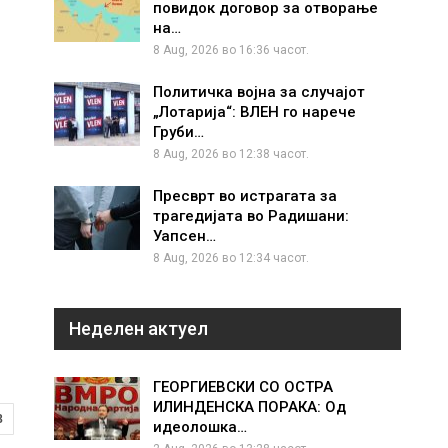
повидок договор за отворање
на…
8 Aug, 2026 во 16:36 часот.
Политичка војна за случајот
„Лотарија“: ВЛЕН го нарече
Груби…
8 Aug, 2026 во 12:38 часот.
Пресврт во истрагата за
трагедијата во Радишани:
Уапсен…
8 Aug, 2026 во 12:34 часот.
Неделен актуел
ГЕОРГИЕВСКИ СО ОСТРА
ИЛИНДЕНСКА ПОРАКА: Од
8
идеолошка…