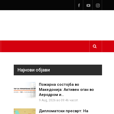
Најнови објави
Пожарна состојба во
Македонија: Активен оган во
Аеродром и…
9 Aug, 2026 во 09:46 часот.
Дипломатски пресврт: На