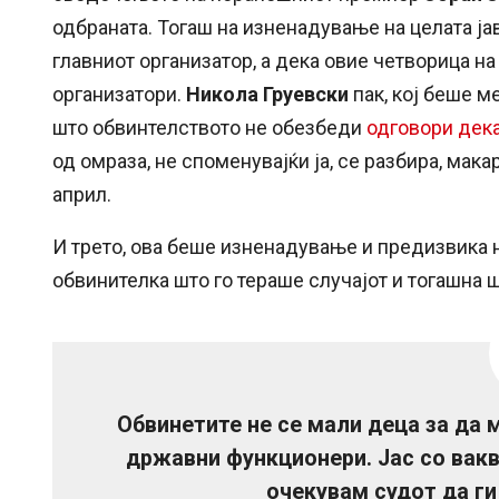
одбраната. Тогаш на изненадување на целата ј
главниот организатор, а дека овие четворица на
организатори.
Никола Груевски
пак, кој беше м
што обвинтелството не обезбеди
одговори дек
од омраза, не споменувајќи ја, се разбира, мака
април.
И трето, ова беше изненадување и предизвика
обвинителка што го тераше случајот и тогашна
Обвинетите не се мали деца за да 
државни функционери. Јас со вакв
очекувам судот да ги