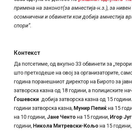
примена на законот(за амнестија-н.з.), за ниве
осомничени и обвинети кои добија амнестија врз
спори“
.
Контекст
Да потсетиме, од вкупно 33 обвинети за „терор
што претходеше на овој за организаторите, сам
година поранешниот директор на Бирото за јав
затворска казна од 18 години, а полициските н
Ѓошевски
добија затворска казна од 15 години
години затворска казна,
Мунир Пепиќ
на 15 год
на 10 години,
Јане Ченто
на 15 години,
Игор Југ
години,
Никола Митревски-Кољо
на 15 години