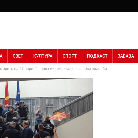
А
СВЕТ
КУЛТУРА
СПОРТ
ПОДКАСТ
ЗАБАВА
торите на 27 април“ – нова мистификација за нови поделби