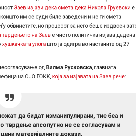
авност
Заев изјави дека смета дека Никола Груевски
е
 коишто им се суди биле заведени и не ги смета
еѓу обвинетите, но процесот за него беше издвоен зат
а тврдењето на Заев
е чисто политичка изјава дадена
р
хушкачката улога
што ја одигра во настаните од 27
 несогласување од
Вилма Русковска
, главната
 шефица на ОЈО ГОКК,
која за изјавата на Заев рече
:
можат да бидат изманипулирани, тие беа и
о тврдење апсолутно не се согласувам и
 цени материјалните докази.