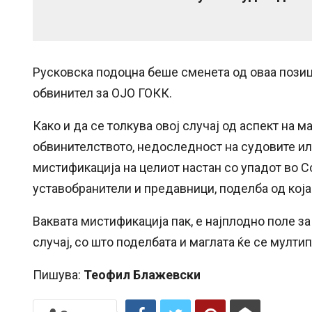
Русковска подоцна беше сменета од оваа позици
обвинител за ОЈО ГОКК.
Како и да се толкува овој случај од аспект на 
обвинителството, недоследност на судовите или
мистификација на целиот настан со упадот во Со
уставобранители и предавници, поделба од кој
Ваквата мистификација пак, е најплодно поле з
случај, со што поделбата и маглата ќе се мулти
Пишува:
Теофил Блажевски