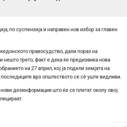
ја, по суспензија и направен нов избор за главен
македонското правосудство, дали пораз на
 нешто трето, факт е дека ќе предизвика нова
бранието на 27 април, кој ја подели земјата на
а последиците врз општеството се сè уште видливи.
а нови дезинформации што ќе се плетат околу овој
плицираат.