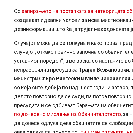
Со
запирањето на постапката за четворицата о
создаваат идеални услови за нова мистификација
дезинформации што ќе ја трујат македонската ј
Случајот може да се толкува и како пораз, пред
случајот, откако првично започна со обвинител
уставниот поредок“, а во врска со настаните во
неправосилна пресуда за
Трајко Вељановски
,
министри
Спиро Ристески
и
Миле Јанакиески
со која сите добија по над шест години затвор, 
делото повторно да се суди, па потоа повторно
пресудата и се одбиваат барањата на обвинетит
по донесено мислење на Обвинителството
, за
да донесе одлука дека обвинетите се слободни 
оваа одлука се донесе по
„пишман одлуката“ н