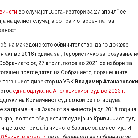
бвинети
во случајот „Организатори за 27 април“ се
 на целиот случај, а со тоа и отворен пат за
авност.
 сè, на македонското обвинителство, да го докаже
ен акт во 2018 година за „Терористичко загрозување н
 Собранието од 27 април, потоа во 2021 се избори за
 тогашен претседател на Собранието, поранешните
и тогашниот директор на УБК
Владимир Атанасовски
потоа
една одлука на Апелацискиот суд во 2023 г.
 одлуки на Кривичниот суд со кои се потврдува
е за примена на Законот за амнестија од 2018 година
 на крај, во трет обид истиот судија на Кривичниот суд
и дека се прифаќа нивното барање за амнестија. И
а Обвинителството
, дека
„барањето на одбраната за