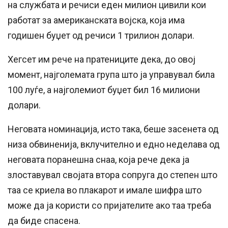
на службата и речиси еден милион цивили кои
работат за американската војска, која има
годишен буџет од речиси 1 трилион долари.
Хегсет им рече на пратениците дека, до овој
момент, најголемата група што ја управувал била
100 луѓе, а најголемиот буџет бил 16 милиони
долари.
Неговата номинација, исто така, беше засенета од
низа обвиненија, вклучително и едно неделава од
неговата поранешна снаа, која рече дека ја
злоставувал својата втора сопруга до степен што
таа се криела во плакарот и имале шифра што
може да ја користи со пријателите ако таа треба
да биде спасена.