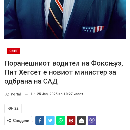
СВЕТ
Поранешниот водител на Фоксњуз,
Пит Хегсет е новиот министер за
одбрана на САД
На
25 Jan, 2025 во 10:27 часот.
Од
Portal
22
Сподели