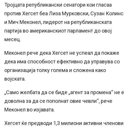
Тројцата републикански сенатори кои гласаа
против Хегсет беа Лиза Мурковски, Сузан Колинс
и Мич Меконел, лидерот на републиканската
партија во американскиот парламент до овој
месец.
Меконел рече дека Хегсет не успеал да покаже
дека има способност ефективно да управува со
организација толку голема и сложена како
војската.
„Само желбата да се биде „агент за промена“ не е
доволна за да се пополнат овие чевли“, рече
Меконел во изјавата.
Хегсет ќе предводи 1,3 милиони активни членови