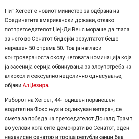
Пит Хегсет е новиот министер за одбрана на
Соединетите американски држави, откако
потпретседателот Џеј-Ди Венс мораше да гласа
за него во Сенатот бидејќи резултатот беше
нерешен 50 спрема 50. Тоа ја нагласи
контроверзноста околу неговата номинација која
ја засенија серија обвинувања за злоупотреба на
алкохол и сексуално недолично однесување,
објави
АлЏезира
.
Изборот на Хегсет, 44-годишен поранешен
водител на Фокс њуз и одликуван ветеран, се
смета за победа на претседателот Доналд Трамп
во услови кога сите демократи во Сенатот, еден
независен сенатор и тројца републиканци беа