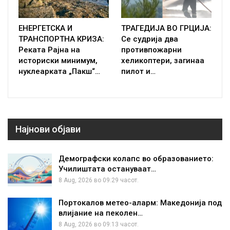
ЕНЕРГЕТСКА И
ТРАГЕДИЈА ВО ГРЦИЈА:
ТРАНСПОРТНА КРИЗА:
Се судрија два
Реката Рајна на
противпожарни
историски минимум,
хеликоптери, загинаа
нуклеарката „Пакш“…
пилот и…
Најнови објави
Демографски колапс во образованието:
Училиштата остануваат…
8 Aug, 2026 во 09:29 часот.
Портокалов метео-аларм: Македонија под
влијание на пеколен…
8 Aug, 2026 во 09:13 часот.