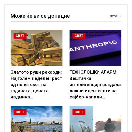
Може ќе ви се допадне
Сите
СВЕТ
СВЕТ
Златото руши рекорди:
ТЕХНОЛОШКИ АЛАРМ:
Најголем неделен раст
Вештачка
од почетокот на
интелигенција создала
годината, цената
лажни идентитети за
надмина…
сајбер-напади…
СВЕТ
СВЕТ