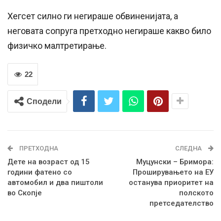
Хегсет силно ги негираше обвиненијата, а
неговата сопруга претходно негираше какво било
физичко малтретирање.
22
Сподели
ПРЕТХОДНА
СЛЕДНА
Дете на возраст од 15
Mуцунски – Бримора:
години фатено со
Проширувањето на ЕУ
автомобил и два пиштоли
останува приоритет на
во Скопје
полското
претседателство