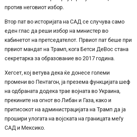
против неговиот избор.
Втор пат во историјата на САД се случува само
еден глас да реши избор на министер во
кабинетот на претседателот. Првиот пат беше при
првиот мандат на Трамп, кога Бетси ДеВос стана
секретарка за образование во 2017 година.
Хегсет, кој ветува дека ќе донесе големи
промени во Пентагон, ја презема функцијата шеф
на одбраната додека трае војната во Украина,
прекините на огнот во Либан и Газа, како и
притисокот на администрацијата на Трамп да ја
прошири улогата на војската на границата меѓу
САД и Мексико.