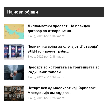
Најнови објави
Дипломатски пресврт: На повидок
договор за отворање на…
8 Aug, 2026 во 16:36 часот.
Политичка војна за случајот „Лотарија“:
ВЛЕН го нарече Груби…
8 Aug, 2026 во 12:38 часот.
Пресврт во истрагата за трагедијата во
Радишани: Уапсен…
8 Aug, 2026 во 12:34 часот.
Четврт век од масакрот кај Карпалак:
Македонија им оддава…
8 Aug, 2026 во 10:25 часот.