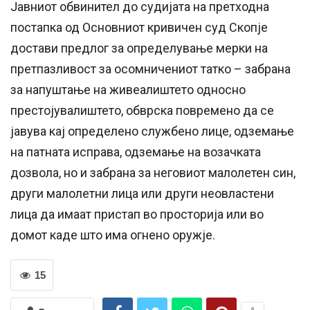
Јавниот обвинител до судијата на претходна
постапка од Основниот кривичен суд Скопје
достави предлог за определување мерки на
претпазливост за осомничениот татко – забрана
за напуштање на живеалиштето односно
престојувалиштето, обврска повремено да се
јавува кај определено службено лице, одземање
на патната исправа, одземање на возачката
дозвола, но и забрана за неговиот малолетен син,
други малолетни лица или други неовластени
лица да имаат пристап во просторија или во
домот каде што има огнено оружје.
15