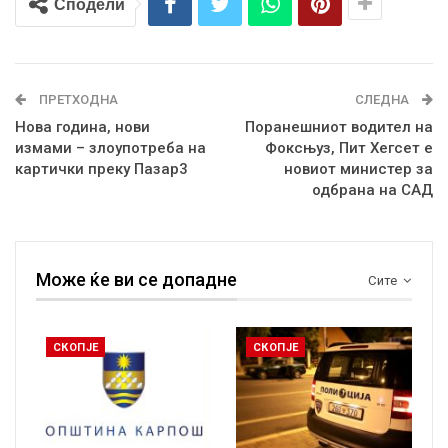
Сподели
ПРЕТХОДНА
СЛЕДНА
Нова година, нови
Поранешниот водител на
измами – злоупотреба на
Фоксњуз, Пит Хегсет е
картички преку Пазар3
новиот министер за
одбрана на САД
Може ќе ви се допадне
Сите
СКОПЈЕ
СКОПЈЕ