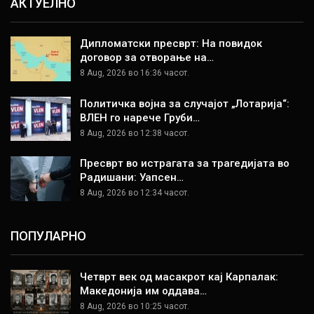
АКТУЕЛНО
Дипломатски пресврт: На повидок
договор за отворање на…
8 Aug, 2026 во 16:36 часот.
Политичка војна за случајот „Лотарија“:
ВЛЕН го нарече Груби…
8 Aug, 2026 во 12:38 часот.
Пресврт во истрагата за трагедијата во
Радишани: Уапсен…
8 Aug, 2026 во 12:34 часот.
ПОПУЛАРНО
Четврт век од масакрот кај Карпалак:
Македонија им оддава…
8 Aug, 2026 во 10:25 часот.