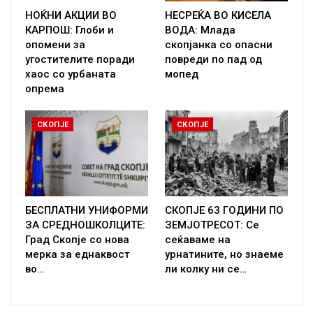
НОЌНИ АКЦИИ ВО
НЕСРЕЌА ВО КИСЕЛА
КАРПОШ: Глоби и
ВОДА: Млада
опомени за
скопјанка со опасни
угостителите поради
повреди по пад од
хаос со урбаната
мопед
опрема
СКОПЈЕ
СКОПЈЕ
БЕСПЛАТНИ УНИФОРМИ
СКОПЈЕ 63 ГОДИНИ ПО
ЗА СРЕДНОШКОЛЦИТЕ:
ЗЕМЈОТРЕСОТ: Се
Град Скопје со нова
сеќаваме на
мерка за еднаквост
урнатините, но знаеме
во…
ли колку ни се…