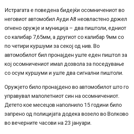
Истрагата е поведена бидејќи осомничениот во
неговиот автомобил Ауди А8 неовластено држел
огнено оружје и муниција – два пиштоли, едниот
со калибар 7,65мм, а другиот со калибар 9мм со
по четири куршуми за секој од нив. Во
автомобилот бил пронајден уште еден пиштол за
кој осомничениот имал дозвола за поседување
со осум куршуми и уште два сигнални пиштоли.
Оружјето било пронајдено во автомобилот што го
управувал малолетниот син на осомничениот.
Детето кое месецов наполнило 15 години било
запрено од полицијата додека возело во Волково
во вечерните часови на 23 јануари.