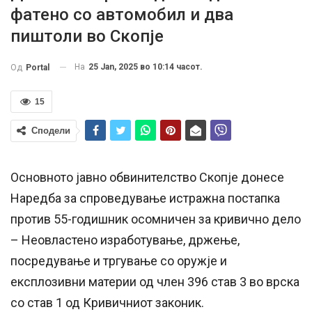
фатено со автомобил и два
пиштоли во Скопје
На
25 Jan, 2025 во 10:14 часот.
Од
Portal
15
Сподели
Основното јавно обвинителство Скопје донесе
Наредба за спроведување истражна постапка
против 55-годишник осомничен за кривично дело
– Неовластено изработување, држење,
посредување и тргување со оружје и
експлозивни материи од член 396 став 3 во врска
со став 1 од Кривичниот законик.