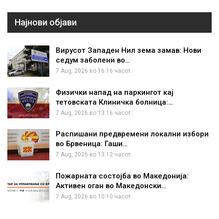
Најнови објави
Вирусот Западен Нил зема замав: Нови
седум заболени во…
7 Aug, 2026 во 16:16 часот.
Физички напад на паркингот кај
тетовската Клиничка болница:…
7 Aug, 2026 во 13:16 часот.
Распишани предвремени локални избори
во Брвеница: Гаши…
7 Aug, 2026 во 13:12 часот.
Пожарната состојба во Македонија:
Активен оган во Македонски…
7 Aug, 2026 во 10:10 часот.