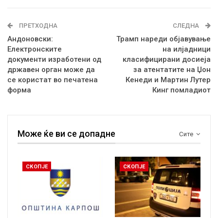
ПРЕТХОДНА
СЛЕДНА
Андоновски:
Трамп нареди објавување
Eлектронскитe
на илјадници
документи изработени од
класифицирани досиеја
државен орган може да
за атентатите на Џон
се користaт во печатена
Кенеди и Мартин Лутер
форма
Кинг помладиот
Може ќе ви се допадне
Сите
СКОПЈЕ
СКОПЈЕ