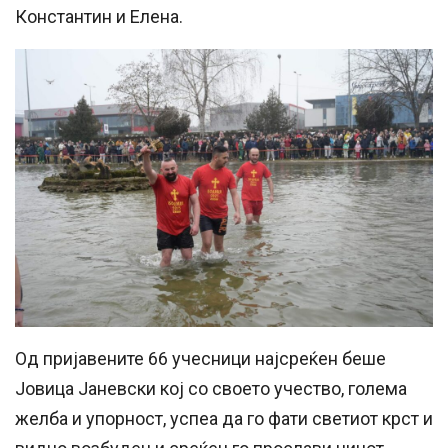
Константин и Елена.
Од пријавените 66 учесници најсреќен беше
Јовица Јаневски кој со своето учество, голема
желба и упорност, успеа да го фати светиот крст и