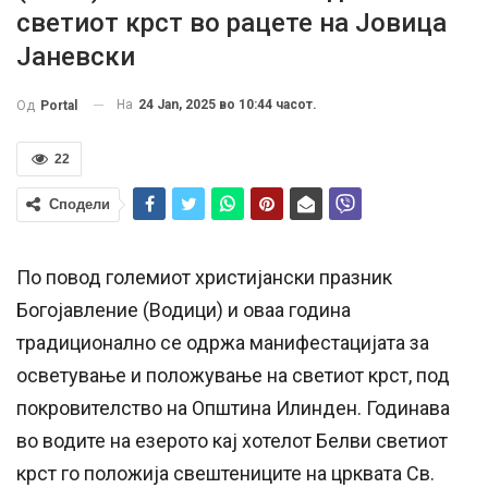
светиот крст во рацете на Јовица
Јаневски
На
24 Jan, 2025 во 10:44 часот.
Од
Portal
22
Сподели
По повод големиот христијански празник
Богојавление (Водици) и оваа година
традиционално се одржа манифестацијата за
осветување и положување на светиот крст, под
покровителство на Општина Илинден. Годинава
во водите на езерото кај хотелот Белви светиот
крст го положија свештениците на црквата Св.