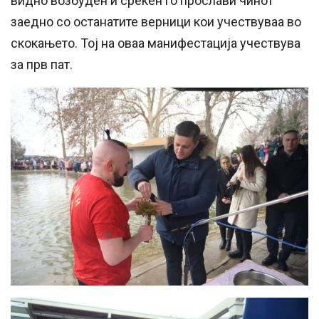
видно возбуден и среќен го прослави чинот
заедно со останатите верници кои учествуваа во
скокањето. Тој на оваа манифестација учествува
за прв пат.