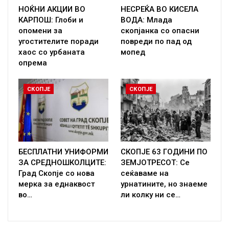
НОЌНИ АКЦИИ ВО
НЕСРЕЌА ВО КИСЕЛА
КАРПОШ: Глоби и
ВОДА: Млада
опомени за
скопјанка со опасни
угостителите поради
повреди по пад од
хаос со урбаната
мопед
опрема
СКОПЈЕ
СКОПЈЕ
БЕСПЛАТНИ УНИФОРМИ
СКОПЈЕ 63 ГОДИНИ ПО
ЗА СРЕДНОШКОЛЦИТЕ:
ЗЕМЈОТРЕСОТ: Се
Град Скопје со нова
сеќаваме на
мерка за еднаквост
урнатините, но знаеме
во…
ли колку ни се…