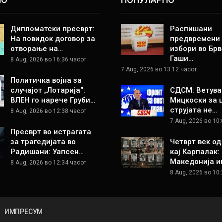
Дипломатски пресврт:
Распишани
На повидок договор за
предвремени
отворање на…
избори во Брв
Гаши…
8 Aug, 2026 во 16:36 часот.
7 Aug, 2026 во 13:12 часот.
Политичка војна за
случајот „Лотарија“:
СДСМ: Ветува
ВЛЕН го нарече Груби…
Мицкоски за 
струјата не…
8 Aug, 2026 во 12:38 часот.
7 Aug, 2026 во 10:
Пресврт во истрагата
за трагедијата во
Четврт век о
Радишани: Уапсен…
кај Карпалак:
Македонија и
8 Aug, 2026 во 12:34 часот.
8 Aug, 2026 во 10:
ИМПРЕСУМ