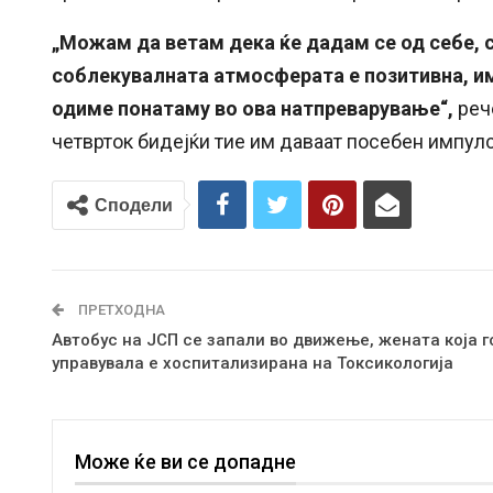
„Можам да ветам дека ќе дадам се од себе, с
соблекувалната атмосферата е позитивна, и
одиме понатаму во ова натпреварување“,
реч
четврток бидејќи тие им даваат посебен импулс
Сподели
ПРЕТХОДНА
Автобус на ЈСП се запали во движење, жената која г
управувала е хоспитализирана на Токсикологија
Може ќе ви се допадне