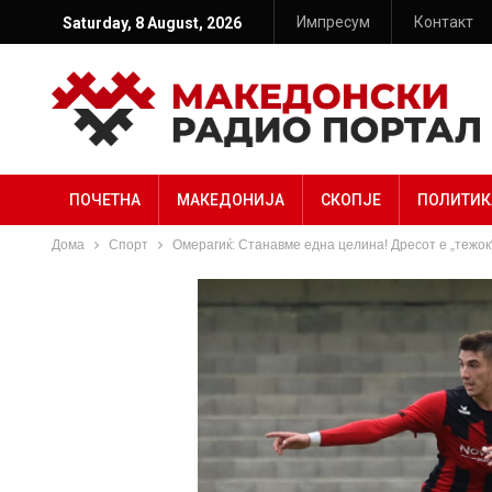
Импресум
Контакт
Saturday, 8 August, 2026
ПОЧЕТНА
МАКЕДОНИЈА
СКОПЈЕ
ПОЛИТИК
Дома
Спорт
Омерагиќ: Станавме една целина! Дресот е „тежок“