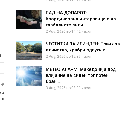
2 Aug, 2026 во 13:28 часот.
ПАД НА ДОЛАРОТ:
Координирана интервенција на
глобалните сили…
2 Aug, 2026 во 14:42 часот.
ЧЕСТИТКИ ЗА ИЛИНДЕН: Повик за
единство, храбри одлуки и…
0
2 Aug, 2026 во 12:35 часот.
МЕТЕО АЛАРМ: Македонија под
влијание на силен топлотен
бран,…
3 Aug, 2026 во 08:03 часот.
во
еш