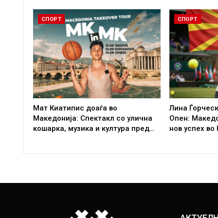
СПОРТ
СПОРТ
Мат Киатипис доаѓа во
Лина Ѓорческ
Македонија: Спектакл со улична
Опен: Макед
кошарка, музика и култура пред…
нов успех во
АКТУЕЛ