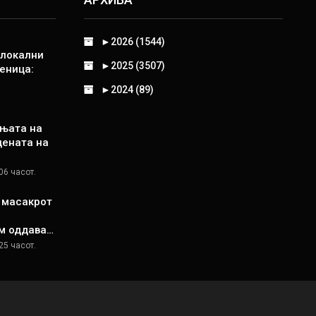
►
2026 (1544)
 локални
►
2025 (3507)
еница:
►
2024 (89)
њата на
цената на
06 часот.
д масакрот
м оддава…
25 часот.