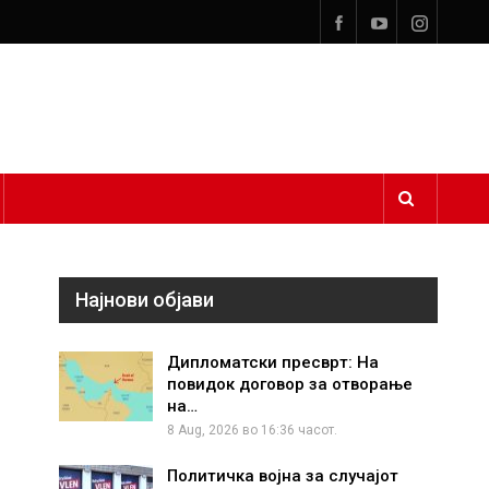
Најнови објави
Дипломатски пресврт: На
повидок договор за отворање
на…
8 Aug, 2026 во 16:36 часот.
Политичка војна за случајот