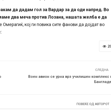
акам да дадам гол за Вардар за да оди напред. Во
маме два меча против Лозана, нашата желба е да
е Омерагиќ, кој ги повика сите фанови да дојдат во
:
2
СЛЕДНА
о
Воен авион се урна врз училишен комплекс 
Банглад
ПОВЕЌЕ ОД АВТОРОТ