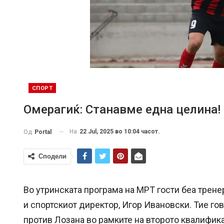
СПОРТ
Омерагиќ: Станавме една целина! Д
На
22 Jul, 2025 во 10:04 часот.
Од
Portal
Сподели
Во утринската програма на МРТ гости беа трене
и спортскиот директор, Игор Ивановски. Тие гов
против Лозана во рамките на второто квалифик