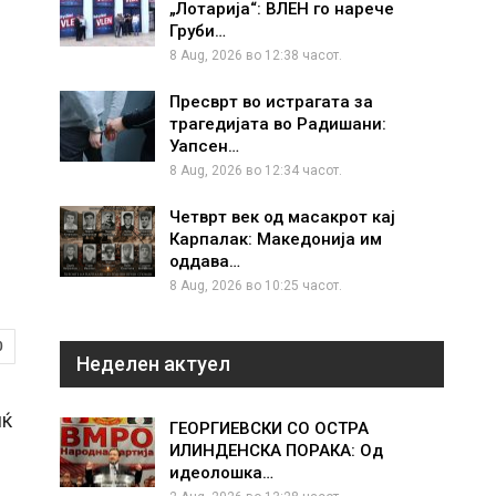
„Лотарија“: ВЛЕН го нарече
Груби…
8 Aug, 2026 во 12:38 часот.
Пресврт во истрагата за
трагедијата во Радишани:
Уапсен…
8 Aug, 2026 во 12:34 часот.
Четврт век од масакрот кај
Карпалак: Македонија им
оддава…
8 Aug, 2026 во 10:25 часот.
0
Неделен актуел
иќ
ГЕОРГИЕВСКИ СО ОСТРА
ИЛИНДЕНСКА ПОРАКА: Од
идеолошка…