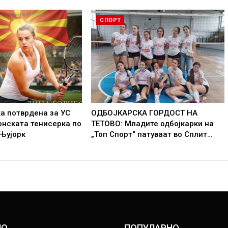
СПОРТ
а потврдена за УС
ОДБОЈКАРСКА ГОРДОСТ НА
онската тенисерка по
ТЕТОВО: Младите одбојкарки на
 Њујорк
„Топ Спорт“ патуваат во Сплит…
НО
ПОПУЛАРНО