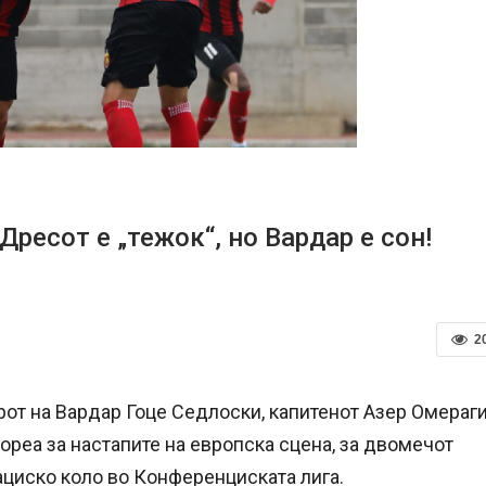
ресот е „тежок“, но Вардар е сон!
2
рот на Вардар Гоце Седлоски, капитенот Азер Омераг
ореа за настапите на европска сцена, за двомечот
ациско коло во Конференциската лига.