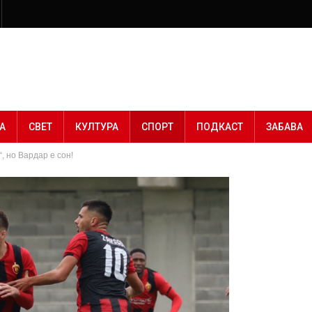
А
СВЕТ
КУЛТУРА
СПОРТ
ПОДКАСТ
ЗАБАВА
, но Вардар е сон!