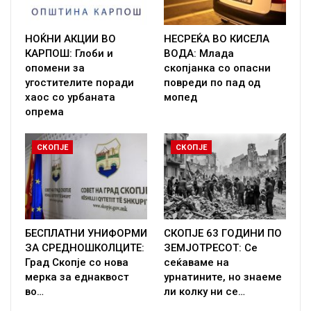
НОЌНИ АКЦИИ ВО
НЕСРЕЌА ВО КИСЕЛА
КАРПОШ: Глоби и
ВОДА: Млада
опомени за
скопјанка со опасни
угостителите поради
повреди по пад од
хаос со урбаната
мопед
опрема
СКОПЈЕ
СКОПЈЕ
БЕСПЛАТНИ УНИФОРМИ
СКОПЈЕ 63 ГОДИНИ ПО
ЗА СРЕДНОШКОЛЦИТЕ:
ЗЕМЈОТРЕСОТ: Се
Град Скопје со нова
сеќаваме на
мерка за еднаквост
урнатините, но знаеме
во…
ли колку ни се…