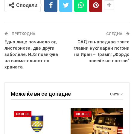
Сподели
ПРЕТХОДНА
СЛЕДНА
Едно лице починало од
САД ги нападнаа трите
листериоза, две други
главни нуклеарни погони
заболеле, ИЈЗ повикува
на Иран – Трамп: „Фордо
на внимателност со
повеќе не постои“
храната
Може ќе ви се допадне
Сите
СКОПЈЕ
СКОПЈЕ