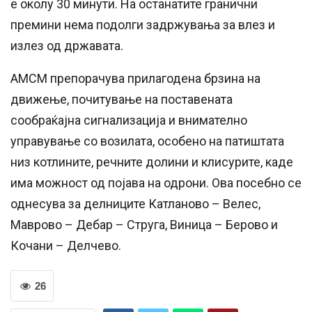
е околу 30 минути. На останатите гранични
премини нема подолги задржувања за влез и
излез од државата.
АМСМ препорачува прилагодена брзина на
движење, почитување на поставената
сообраќајна сигнализација и внимателно
управување со возилата, особено на патиштата
низ котлините, речните долини и клисурите, каде
има можност од појава на одрони. Ова посебно се
однесува за делниците Катланово – Велес,
Маврово – Дебар – Струга, Виница – Берово и
Кочани – Делчево.
26