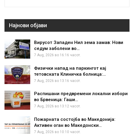
Најнови објави
Вирусот Западен Нил зема замав: Нови
седум заболени во…
7 Aug, 2026 во 16:16 часот.
Физички напад на паркингот кај
тетовската Клиничка болница:…
7 Aug, 2026 во 13:16 часот.
Распишани предвремени локални избори
во Брвеница: Гаши…
7 Aug, 2026 во 13:12 часот.
Пожарната состојба во Македонија:
Активен оган во Македонски…
7 Aug, 2026 во 10:10 часот.