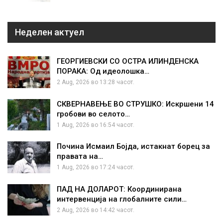
Неделен актуел
ГЕОРГИЕВСКИ СО ОСТРА ИЛИНДЕНСКА
ПОРАКА: Од идеолошка…
2 Aug, 2026 во 13:28 часот.
СКВЕРНАВЕЊЕ ВО СТРУШКО: Искршени 14
гробови во селото…
1 Aug, 2026 во 16:54 часот.
Почина Исмаил Бојда, истакнат борец за
правата на…
1 Aug, 2026 во 17:24 часот.
ПАД НА ДОЛАРОТ: Координирана
интервенција на глобалните сили…
2 Aug, 2026 во 14:42 часот.