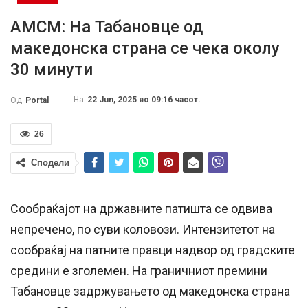
АМСМ: На Табановце од
македонска страна се чека околу
30 минути
На
22 Jun, 2025 во 09:16 часот.
Од
Portal
26
Сподели
Сообраќајот на државните патишта се одвива
непречено, по суви коловози. Интензитетот на
сообраќај на патните правци надвор од градските
средини е зголемен. На граничниот премини
Табановце задржувањето од македонска страна