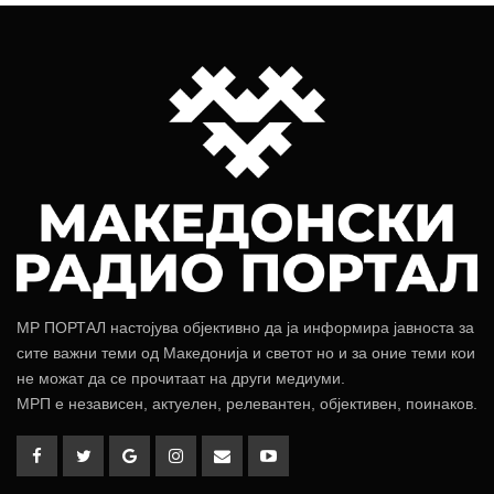
МР ПОРТАЛ настојува објективно да ја информира јавноста за
сите важни теми од Македонија и светот но и за оние теми кои
не можат да се прочитаат на други медиуми.
МРП е независен, актуелен, релевантен, објективен, поинаков.