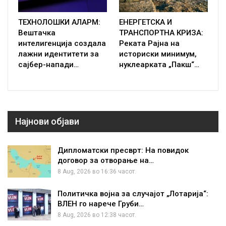
ТЕХНОЛОШКИ АЛАРМ:
ЕНЕРГЕТСКА И
Вештачка
ТРАНСПОРТНА КРИЗА:
интелигенција создала
Реката Рајна на
лажни идентитети за
историски минимум,
сајбер-напади…
нуклеарката „Пакш“…
Најнови објави
Дипломатски пресврт: На повидок
договор за отворање на…
8 Aug, 2026 во 16:36 часот.
Политичка војна за случајот „Лотарија“:
ВЛЕН го нарече Груби…
8 Aug, 2026 во 12:38 часот.