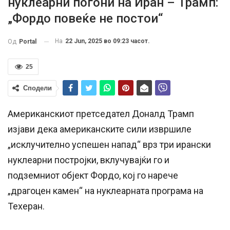
нуклеарни погони на Иран – Трамп:
„Фордо повеќе не постои“
На
22 Jun, 2025 во 09:23 часот.
Од
Portal
25
Сподели
Американскиот претседател Доналд Трамп
изјави дека американските сили извршиле
„исклучително успешен напад“ врз три ирански
нуклеарни постројки, вклучувајќи го и
подземниот објект Фордо, кој го нарече
„драгоцен камен“ на нуклеарната програма на
Техеран.