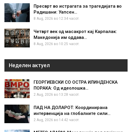
Пресврт во истрагата за трагедијата во
Радишани: Уапсен…
8 Aug, 2026 во 12:34 часот.
Четврт век од масакрот кај Карпалак:
Македонија им оддава…
8 Aug, 2026 во 10:25 часот.
Неделен актуел
ГЕОРГИЕВСКИ СО ОСТРА ИЛИНДЕНСКА
ПОРАКА: Од идеолошка…
2 Aug, 2026 во 13:28 часот.
ПАД НА ДОЛАРОТ: Координирана
интервенција на глобалните сили…
2 Aug, 2026 во 14:42 часот.