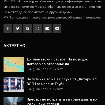
МР ПОРТАЛ настојува објективно да ја информира јавноста за
сите важни теми од Македонија и светот но и за оние теми кои
не можат да се прочитаат на други медиуми.
МРП е независен, актуелен, релевантен, објективен, поинаков.
АКТУЕЛНО
Дипломатски пресврт: На повидок
договор за отворање на…
8 Aug, 2026 во 16:36 часот.
Политичка војна за случајот „Лотарија“:
ВЛЕН го нарече Груби…
8 Aug, 2026 во 12:38 часот.
Пресврт во истрагата за трагедијата во
Радишани: Уапсен…