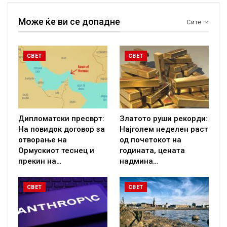
Може ќе ви се допадне
Сите
СВЕТ
СВЕТ
Дипломатски пресврт:
Златото руши рекорди:
На повидок договор за
Најголем неделен раст
отворање на
од почетокот на
Ормускиот теснец и
годината, цената
прекин на…
надмина…
СВЕТ
СВЕТ