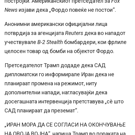
постројки. Американскиот претседател за
Fox
News
изјави дека „Фордо повеќе не постои“.
Анонимни американски официјални лица
потврдија за агенцијата
Reuters
дека во нападот
учествувале
B-2 Stealth
бомбардери, кои фрлиле
целосен товар од бомби на објектот Фордо.
Претседателот Трамп додаде дека САД
дипломатски го информирале Иран дека не
планираат промена на режимот, ниту
дополнителни напади, нагласувајќи дека
досегашната интервенција претставува „сè што
САД планираат да преземат“.
„ИРАН МОРА ДА СЕ СОГЛАСИ НА ОКОНЧУВАЊЕ
НА ОВОЈА ВОЈНА“, напиша Трамп во пораката на