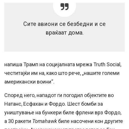
Сите авиони се безбедни и се
враќаат дома.
напиша Трамп на социјалната мрежа Truth Social,
честитајќи им на, како што рече, „нашите големи
американски воини“.
Според него, нападот ги погодил објектите во
Натанс, Есфахан и Фордо. Шест бомби за
уништување на бункери биле фрлени врз Фордо,
а 30 ракети
Tomahawk
биле насочени кон другите