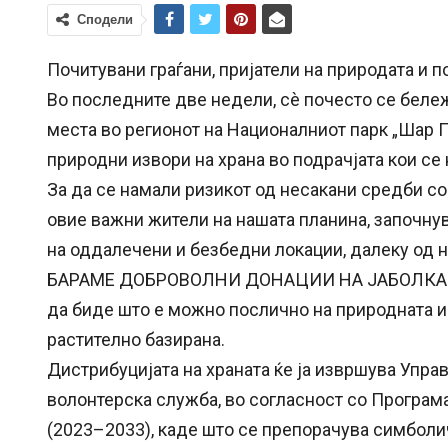
Сподели
Почитувани граѓани, пријатели на природата и
Во последните две недели, сè почесто се беле
места во регионот на Националниот парк „Шар П
природни извори на храна во подрачјата кои с
За да се намали ризикот од несакани средби со 
овие важни жители на нашата планина, започну
на оддалечени и безбедни локации, далеку од н
БАРАМЕ ДОБРОВОЛНИ ДОНАЦИИ НА ЈАБОЛКА И
да биде што е можно послично на природната исх
растително базирана.
Дистрибуцијата на храната ќе ја извршува Управ
волонтерска служба, во согласност со Програм
(2023–2033), каде што се препорачува симболи