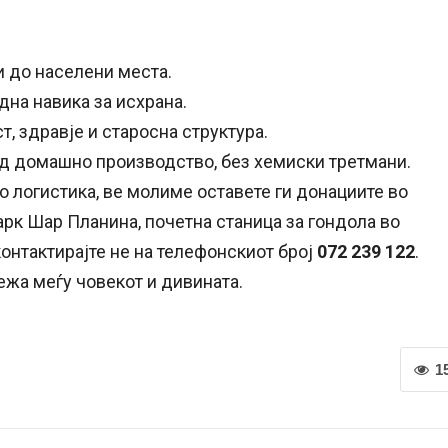
 до населени места.
дна навика за исхрана.
, здравје и старосна структура.
од домашно производство, без хемиски третмани.
о логистика, ве молиме оставете ги донациите во
рк Шар Планина, почетна станица за гондола во
 контактирајте не на телефонскиот број
072 239 122
.
жа меѓу човекот и дивината.
1