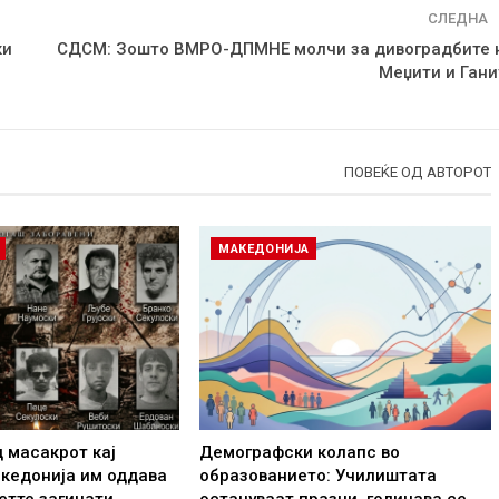
СЛЕДНА
ки
СДСМ: Зошто ВМРО-ДПМНЕ молчи за дивоградбите 
Меџити и Гани
ПОВЕЌЕ ОД АВТОРОТ
МАКЕДОНИЈА
д масакрот кај
Демографски колапс во
кедонија им оддава
образованието: Училиштата
етте загинати…
остануваат празни, годинава се…