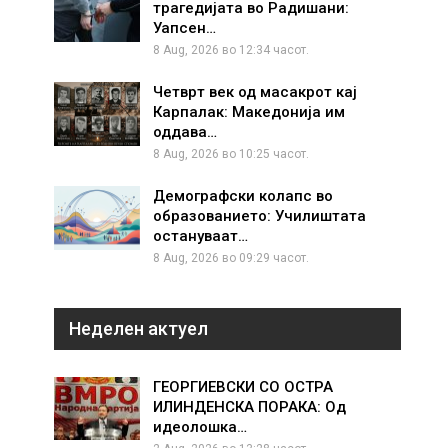
трагедијата во Радишани:
Уапсен…
8 Aug, 2026 во 12:34 часот.
Четврт век од масакрот кај
Карпалак: Македонија им
оддава…
8 Aug, 2026 во 10:25 часот.
Демографски колапс во
образованието: Училиштата
остануваат…
8 Aug, 2026 во 09:29 часот.
Неделен актуел
ГЕОРГИЕВСКИ СО ОСТРА
ИЛИНДЕНСКА ПОРАКА: Од
идеолошка…