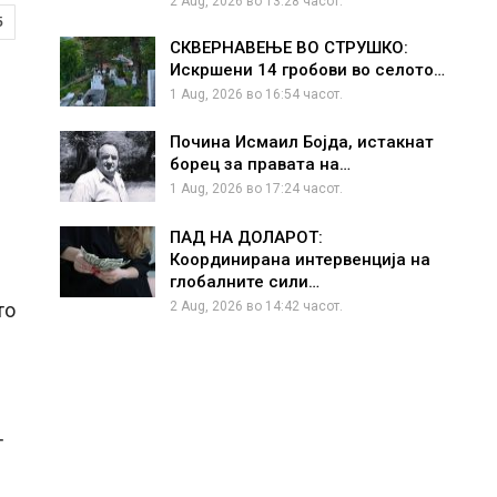
2 Aug, 2026 во 13:28 часот.
5
СКВЕРНАВЕЊЕ ВО СТРУШКО:
Искршени 14 гробови во селото…
1 Aug, 2026 во 16:54 часот.
Почина Исмаил Бојда, истакнат
борец за правата на…
1 Aug, 2026 во 17:24 часот.
ПАД НА ДОЛАРОТ:
Координирана интервенција на
глобалните сили…
2 Aug, 2026 во 14:42 часот.
то
т