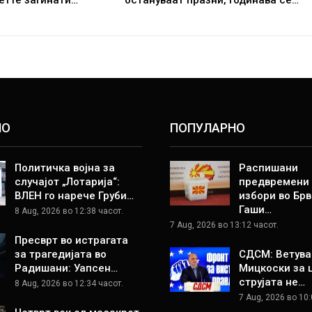
НО
ПОПУЛАРНО
Политичка војна за
Распишани
случајот „Лотарија“:
предвремени
ВЛЕН го нарече Груби…
избори во Брв
Гаши…
8 Aug, 2026 во 12:38 часот.
7 Aug, 2026 во 13:12 часот.
Пресврт во истрагата
за трагедијата во
СДСМ: Ветува
Радишани: Уапсен…
Мицкоски за 
струјата не…
8 Aug, 2026 во 12:34 часот.
7 Aug, 2026 во 10: