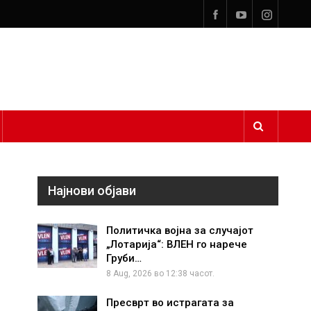
Најнови објави
Политичка војна за случајот
„Лотарија“: ВЛЕН го нарече
Груби…
8 Aug, 2026 во 12:38 часот.
Пресврт во истрагата за