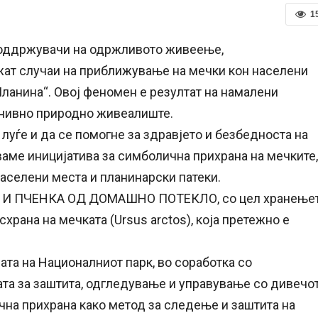
1
 поддржувачи на одржливото живеење,
жат случаи на приближување на мечки кон населени
ланина“. Овој феномен е резултат на намалени
е нивно природно живеалиште.
луѓе и да се помогне за здравјето и безбедноста на
ваме иницијатива за симболична прихрана на мечките,
аселени места и планинарски патеки.
 ПЧЕНКА ОД ДОМАШНО ПОТЕКЛО, со цел хранење
рана на мечката (Ursus arctos), која претежно е
ата на Националниот парк, во соработка со
ата за заштита, одгледување и управување со дивечо
чна прихрана како метод за следење и заштита на