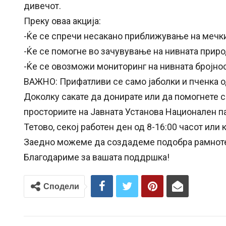
дивечот.
Преку оваа акција:
-Ќе се спречи несакано приближување на мечки
-Ќе се помогне во зачувување на нивната приро
-Ќе се овозможи мониторинг на нивната бројност
ВАЖНО: Прифатливи се само јаболки и пченка 
Доколку сакате да донирате или да помогнете с
просториите на Јавната Установа Национален па
Тетово, секој работен ден од 8-16:00 часот или
Заедно можеме да создадеме подобра рамноте
Благодариме за вашата поддршка!
Сподели