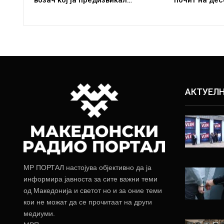
АКТУЕЛ
МР ПОРТАЛ настојува објективно да ја
информира јавноста за сите важни теми
од Македонија и светот но и за оние теми
кои не можат да се прочитаат на други
медиуми.