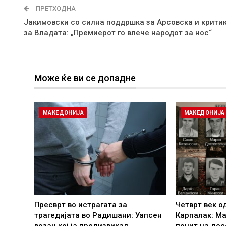
ПРЕТХОДНА
Јакимовски со силна поддршка за Арсовска и крити
за Владата: „Премиерот го влече народот за нос“
Може ќе ви се допадне
МАКЕДОНИЈА
МАКЕДОНИЈА
Пресврт во истрагата за
Четврт век о
трагедијата во Радишани: Уапсен
Карпалак: Ма
возач кој ја предизвикал…
почит на дес