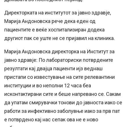
Директорката на институтот за јавно здравје,
Марија Андоновска рече дека еден од
пациентите е веќе хоспитализиран додека
другиот пак се уште не се пријавил на клиника.
Марија Андоновска директорка на Институт за
јавно здравје: По лабораториски потврдените
резултати кај двајца пациенти ијз веднаш
пристапи со известување на сите релевантини
институции и во неполни 12 часа беа
исконтактирани сите и беше напревано се. Сакам
да упатам смирувачки тонови до јавноста иако се
работи за инфективно заболувње иако за прв пат
е потврдено кај нас сепак ова не е ново