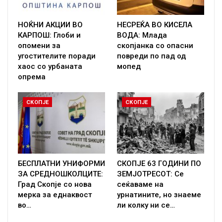
НОЌНИ АКЦИИ ВО
НЕСРЕЌА ВО КИСЕЛА
КАРПОШ: Глоби и
ВОДА: Млада
опомени за
скопјанка со опасни
угостителите поради
повреди по пад од
хаос со урбаната
мопед
опрема
СКОПЈЕ
СКОПЈЕ
БЕСПЛАТНИ УНИФОРМИ
СКОПЈЕ 63 ГОДИНИ ПО
ЗА СРЕДНОШКОЛЦИТЕ:
ЗЕМЈОТРЕСОТ: Се
Град Скопје со нова
сеќаваме на
мерка за еднаквост
урнатините, но знаеме
во…
ли колку ни се…