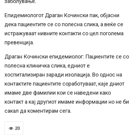
заболување.
Епидемиологот Драган Кочински пак, објасни
дека пациентите се со полесна слика, а веќе се
истражуваат нивните контакти со цел поголема
превенција.
Драган Кочински епидемиолог: Пациентите се со
полесна клиничка слика, едниот е
хоспитализиран заради изолација. Во однос на
контактите пациентите соработуваат, каје дниот
имаме две фамилии кои се наведени како
контакт а кај другиот имаме информации но не би
сакал да коментирам сега.
20