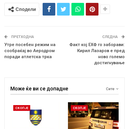
Сподели
ПРЕТХОДНА
СЛЕДНА
Утре посебен режим на
Факт кој ЕХФ го заборави:
сообраќај во Аеродром
Кирил Лазаров е пред
поради атлетска трка
ново големо
достигнување
Може ќе ви се допадне
Сите
СКОПЈЕ
СКОПЈЕ