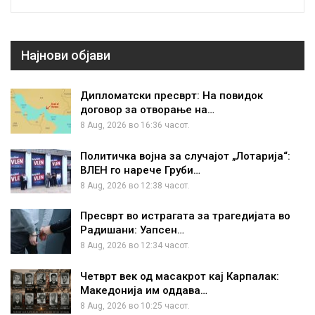
Најнови објави
Дипломатски пресврт: На повидок
договор за отворање на…
8 Aug, 2026 во 16:36 часот.
Политичка војна за случајот „Лотарија“:
ВЛЕН го нарече Груби…
8 Aug, 2026 во 12:38 часот.
Пресврт во истрагата за трагедијата во
Радишани: Уапсен…
8 Aug, 2026 во 12:34 часот.
Четврт век од масакрот кај Карпалак:
Македонија им оддава…
8 Aug, 2026 во 10:25 часот.