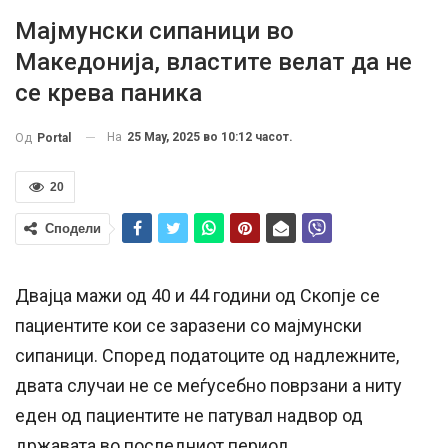
Мајмунски сипаници во
Македонија, властите велат да не
се крева паника
На
25 May, 2025 во 10:12 часот.
Од
Portal
20
Сподели
Двајца мажи од 40 и 44 години од Скопје се
пациентите кои се заразени со мајмунски
сипаници. Според податоците од надлежните,
двата случаи не се меѓусебно поврзани а ниту
еден од пациентите не патувал надвор од
државата во последниот период.