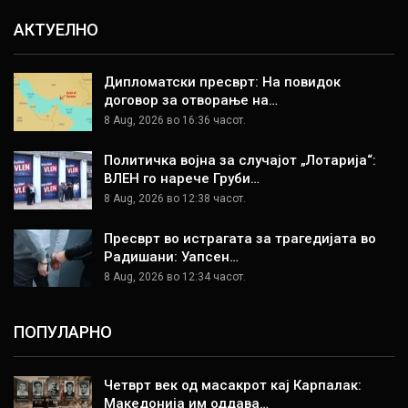
АКТУЕЛНО
Дипломатски пресврт: На повидок
договор за отворање на…
8 Aug, 2026 во 16:36 часот.
Политичка војна за случајот „Лотарија“:
ВЛЕН го нарече Груби…
8 Aug, 2026 во 12:38 часот.
Пресврт во истрагата за трагедијата во
Радишани: Уапсен…
8 Aug, 2026 во 12:34 часот.
ПОПУЛАРНО
Четврт век од масакрот кај Карпалак:
Македонија им оддава…