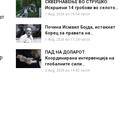
СКВЕРНАВЕЊЕ ВО СТРУШКО:
Искршени 14 гробови во селото…
1 Aug, 2026 во 16:54 часот.
ат
Почина Исмаил Бојда, истакнат
борец за правата на…
1 Aug, 2026 во 17:24 часот.
ПАД НА ДОЛАРОТ:
ир
Координирана интервенција на
глобалните сили…
2 Aug, 2026 во 14:42 часот.