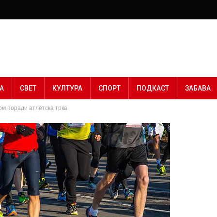
А
СВЕТ
КУЛТУРА
СПОРТ
ПОДКАСТ
ЗАБАВА
ом поради атлетска трка