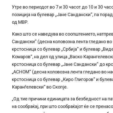
Утре во периодот во 7 и 30 часот до 10 и 30 час
позиција на булевар „Јане Сандански“, па пора
од МВР.
Како што се наведува во соопштението, натпрев
Сандански“ (десна коловозна лента гледано во 
крстосница со булевар „Србија“ и булевар „Ви
Комаров“, на дел од улица „Васко Карангелевск
крстосница со булевар „Јане Сандански“ до кр
„АСНОМ“ (десна коловозна лента гледано во на
крстосница со булевар „Киро Глигоров“ и булев
Каранѓелевски“ во Скопје.
„Од тие причини единицата за безбедност на п
на сообраќај, при што сообраќајот ќе се пренас