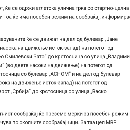
от, ќе се одржи атлетска улична трка со стартно-целна
ди тоа ќе има посебен режим на сообраќај, информира
арувачите ќе се движат на дел од булевар „Јане
насока на движење исток-запад) на потегот од
део Смилевски Бато“ до крстосница со улица „Владим
и“ (во двете насоки на движење) на потегот од
стосница со булевар „АСНОМ“ и на дел од булевар
сока на движење исток-запад) на потегот од
арот „Србија“ до крстосница со улица „Васко
атниот сообраќај ќе преземе мерки за посебен режим
очува по околните сообраќајници. За таа цел МВР