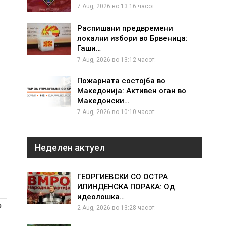
7 Aug, 2026 во 13:16 часот.
Распишани предвремени
локални избори во Брвеница:
Гаши…
7 Aug, 2026 во 13:12 часот.
Пожарната состојба во
Македонија: Активен оган во
Македонски…
7 Aug, 2026 во 10:10 часот.
Неделен актуел
ГЕОРГИЕВСКИ СО ОСТРА
ИЛИНДЕНСКА ПОРАКА: Од
идеолошка…
9
2 Aug, 2026 во 13:28 часот.