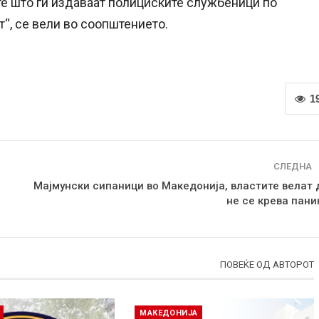
те што ги издаваат полициските службеници по
т“, се вели во соопштението.
1
СЛЕДНА
Мајмунски сипаници во Македонија, властите велат 
не се крева пани
ПОВЕЌЕ ОД АВТОРОТ
МАКЕДОНИЈА