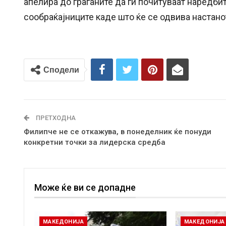
апелира до граѓаните да ги почитуваат наредби
сообраќајниците каде што ќе се одвива настано
Сподели
ПРЕТХОДНА
Филипче не се откажува, в понеделник ќе понуди
конкретни точки за лидерска средба
Може ќе ви се допадне
МАКЕДОНИЈА
МАКЕДОНИЈА