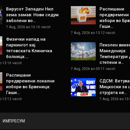
Вирусот Западен Нил
Распишани
зема замав: Нови седум
предвремени
заболени во…
избори во Брв
Гаши…
7 Aug, 2026 во 16:16 часот.
7 Aug, 2026 во 13:12 часот.
Физички напад на
паркингот кај
Пеколен вике
тетовската Клиничка
Македонија:
болница:…
Температури 
степени и…
о 13:16 часот.
7 Aug, 2026 во 09:11 часот.
Распишани
предвремени локални
СДСМ: Ветува
избори во Брвеница:
Мицкоски за 
Гаши…
струјата не…
о 13:12 часот.
7 Aug, 2026 во 10:
ИМПРЕСУМ