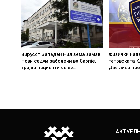
Вирусот Западен Нил зема замав:
Физички напа
Нови седум заболени во Скопје,
тетовската К
тројца пациенти се во…
Две лица пр
АКТУЕЛ