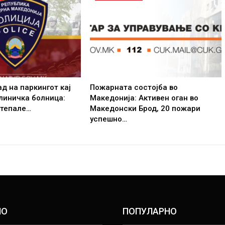
д на паркингот кај
Пожарната состојба во
линичка болница:
Македонија: Активен оган во
етепале…
Македонски Брод, 20 пожари
успешно…
НО
ПОПУЛАРНО