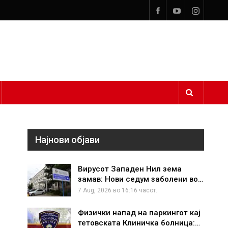
Најнови објави
Вирусот Западен Нил зема
замав: Нови седум заболени во…
7 Aug, 2026 во 16:16 часот.
Физички напад на паркингот кај
тетовската Клиничка болница:…