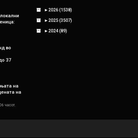
►
2026 (1538)
 локални
►
2025 (3507)
еница:
►
2024 (89)
нд во
до 37
њата на
цената на
06 часот.