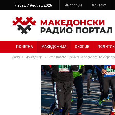
Импресум
Контакт
Friday, 7 August, 2026
ПОЧЕТНА
МАКЕДОНИЈА
СКОПЈЕ
ПОЛИТИК
Дома
Македонија
Утре посебен режим на сообраќај во Аеродр