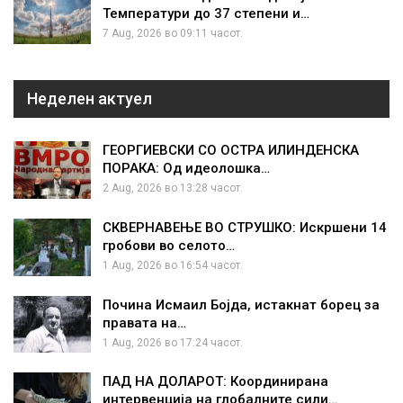
Температури до 37 степени и…
7 Aug, 2026 во 09:11 часот.
Неделен актуел
ГЕОРГИЕВСКИ СО ОСТРА ИЛИНДЕНСКА
ПОРАКА: Од идеолошка…
2 Aug, 2026 во 13:28 часот.
СКВЕРНАВЕЊЕ ВО СТРУШКО: Искршени 14
гробови во селото…
1 Aug, 2026 во 16:54 часот.
Почина Исмаил Бојда, истакнат борец за
правата на…
1 Aug, 2026 во 17:24 часот.
ПАД НА ДОЛАРОТ: Координирана
интервенција на глобалните сили…