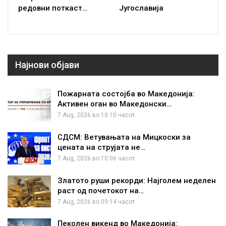
редовни поткаст…
Југославија
Најнови објави
Пожарната состојба во Македонија:
Активен оган во Македонски…
7 Aug, 2026 во 10:10 часот.
СДСМ: Ветувањата на Мицкоски за
цената на струјата не…
7 Aug, 2026 во 10:06 часот.
Златото руши рекорди: Најголем неделен
раст од почетокот на…
7 Aug, 2026 во 09:14 часот.
Пеколен викенд во Македонија: