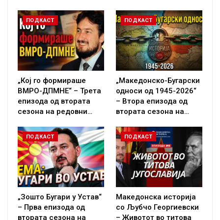
ПОДКАСТ
ПОДКАСТ
„Кој го формираше
„Македонско-Бугарски
ВМРО-ДПМНЕ“ – Трета
односи од 1945-2026“
епизода од втората
– Втора епизода од
сезона на редовни…
втората сезона на…
ПОДКАСТ
ПОДКАСТ
„Зошто Бугари у Устав“
Македонска историја
– Прва епизода од
со Љубчо Георгиевски
втората сезона на
– Животот во титова