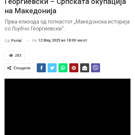
Георгиевски – Српската окупација
на Македонија
Прва епизода од поткастот „Македонска историја
со Љубчо Георгиевски“.
На
12 May, 2025 во 18:00 часот.
Од
Portal
283
Сподели