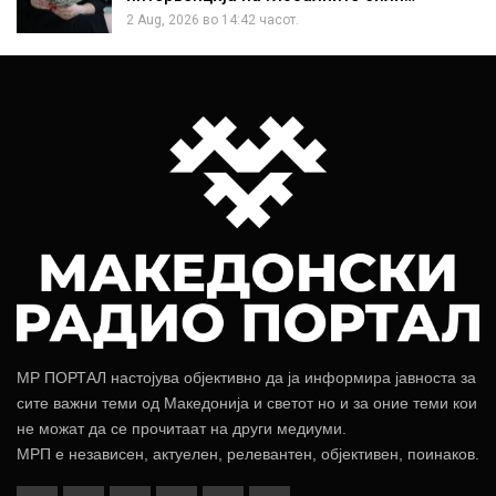
2 Aug, 2026 во 14:42 часот.
МР ПОРТАЛ настојува објективно да ја информира јавноста за
сите важни теми од Македонија и светот но и за оние теми кои
не можат да се прочитаат на други медиуми.
МРП е независен, актуелен, релевантен, објективен, поинаков.