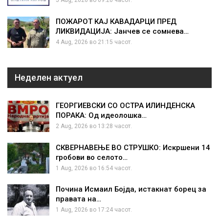
5 Aug, 2026 во 09:20 часот.
ПОЖАРОТ КАЈ КАВАДАРЦИ ПРЕД
ЛИКВИДАЦИЈА: Јанчев се сомнева…
4 Aug, 2026 во 21:15 часот.
Неделен актуел
ГЕОРГИЕВСКИ СО ОСТРА ИЛИНДЕНСКА
ПОРАКА: Од идеолошка…
2 Aug, 2026 во 13:28 часот.
СКВЕРНАВЕЊЕ ВО СТРУШКО: Искршени 14
гробови во селото…
1 Aug, 2026 во 16:54 часот.
Почина Исмаил Бојда, истакнат борец за
правата на…
1 Aug, 2026 во 17:24 часот.