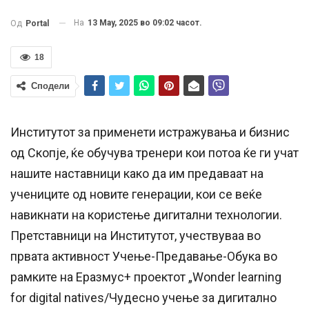
На
13 May, 2025 во 09:02 часот.
Од
Portal
18
Сподели
Институтот за применети истражувања и бизнис
од Скопје, ќе обучува тренери кои потоа ќе ги учат
нашите наставници како да им предаваат на
учениците од новите генерации, кои се веќе
навикнати на користење дигитални технологии.
Претставници на Институтот, учествуваа во
првата активност Учење-Предавање-Обука во
рамките на Еразмус+ проектот „Wonder learning
for digital natives/Чудесно учење за дигитално