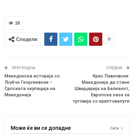
18
Сподели
ПРЕТХОДНА
СЛЕДНА
Македонска историја со
Крис Павловски:
Љубчо Георгиевски –
Македонија да стане
Српската окупација на
Швајцарија на Балканот,
Македонија
Европска оаза за
трговија со криптовалути
Може ќе ви се допадне
Сите