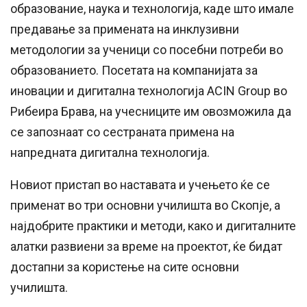
образование, наука и технологија, каде што имале
предавање за примената на инклузивни
методологии за ученици со посебни потреби во
образованието. Посетата на компанијата за
иновации и дигитална технологија ACIN Group во
Рибеира Брава, на учесниците им овозможила да
се запознаат со сестраната примена на
напредната дигитална технологија.
Новиот пристап во наставата и учењето ќе се
применат во три основни училишта во Скопје, а
најдобрите практики и методи, како и дигиталните
алатки развиени за време на проектот, ќе бидат
достапни за користење на сите основни
училишта.