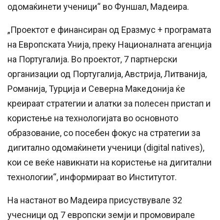
одомаќинети ученици“ во Фуншал, Мадеира.
„Проектот е финансиран од Еразмус + програмата
на Европската Унија, преку Националната агенција
на Португалија. Во проектот, 7 партнерски
организации од Португалија, Австрија, Литванија,
Романија, Турција и Северна Македонија ќе
креираат стратегии и алатки за полесен пристап и
користење на технологијата во основното
образование, со посебен фокус на стратегии за
дигитално одомаќинети ученици (digital natives),
кои се веќе навикнати на користење на дигитални
технологии“, информираат во Институтот.
На настанот во Мадеира присуствувале 32
учесници од 7 европски земји и промовирале