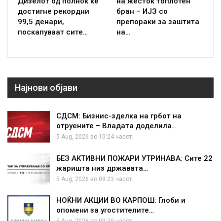
Дизелот од полноќ ќе
на жесток топлотен
достигне рекордни
бран – ИЈЗ со
99,5 денари,
препораки за заштита
поскапуваат сите…
на…
Најнови објави
СДСМ: Бизнис-зделка на грбот на
отруените – Владата доделила…
5 Aug, 2026 во 10:24 часот.
БЕЗ АКТИВНИ ПОЖАРИ УТРИНАВА: Сите 22
жаришта низ државата…
5 Aug, 2026 во 09:23 часот.
НОЌНИ АКЦИИ ВО КАРПОШ: Глоби и
опомени за угостителите…