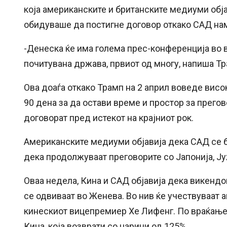
која американските и британските медиуми обја
обидуваше да постигне договор откако САД нам
-Денеска ќе има голема прес-конференција во в
почитувана држава, првиот од многу, напиша Т
Ова доаѓа откако Трамп на 2 април воведе висо
90 дена за да остави време и простор за прегов
договорат пред истекот на крајниот рок.
Американските медиуми објавија дека САД се б
дека продолжуваат преговорите со Јапонија, Ју
Оваа недела, Кина и САД објавија дека викендов
се одвиваат во Женева. Во нив ќе учествуваат 
кинескиот вицепремиер Хе Лифенг. По враќањет
Кина, која возврати со царини од 125%.