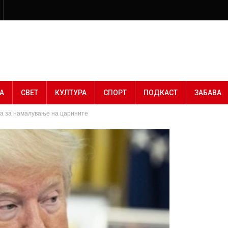
А
СВЕТ
КУЛТУРА
СПОРТ
ПОДКАСТ
ЗАБАВА
ија за намалување на царините