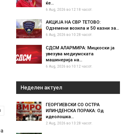
ќе…
6 Aug, 2026 во 12:18 часот.
АКЦИЈА НА СВР ТЕТОВО:
Одземени возила и 50 казни за…
6 Aug, 2026 во 10:28 часот.
СДСМ АЛАРМИРА: Мицкоски ја
увезува медиумската
машинерија на…
6 Aug, 2026 во 10:12 часот.
Неделен актуел
ГЕОРГИЕВСКИ СО ОСТРА
ИЛИНДЕНСКА ПОРАКА: Од
8
идеолошка…
2 Aug, 2026 во 13:28 часот.
за