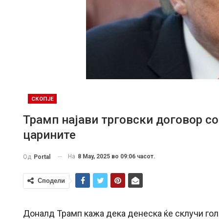
СКОПЈЕ
Трамп најави трговски договор с
царините
На
8 May, 2025 во 09:06 часот.
Од
Portal
Сподели
Доналд Трамп кажа дека денеска ќе склучи голе