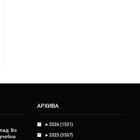
АРХИВА
►
2026 (1531)
пад: Во
►
2025 (3507)
 учебна