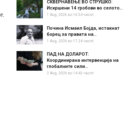
СКВЕРНАВЕЊЕ ВО СТРУШКО:
Искршени 14 гробови во селото…
т.
1 Aug, 2026 во 16:54 часот.
Почина Исмаил Бојда, истакнат
борец за правата на…
1 Aug, 2026 во 17:24 часот.
ПАД НА ДОЛАРОТ:
Координирана интервенција на
глобалните сили…
2 Aug, 2026 во 14:42 часот.