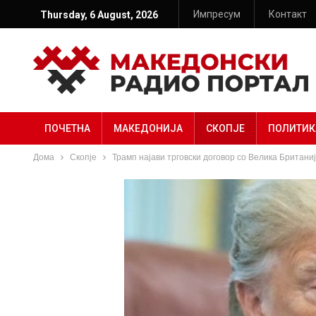
Импресум
Контакт
Thursday, 6 August, 2026
ПОЧЕТНА
МАКЕДОНИЈА
СКОПЈЕ
ПОЛИТИК
Дома
Скопје
Трамп најави трговски договор со Велика Британ