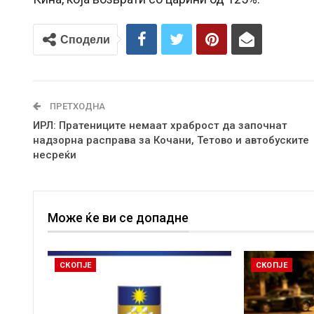
Сподели
ПРЕТХОДНА
ИРЛ: Пратениците немаат храброст да започнат
надзорна расправа за Кочани, Тетово и автобуските
несреќи
Може ќе ви се допадне
СКОПЈЕ
СКОПЈЕ