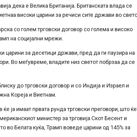
вија дека е Велика Британија. Британската влада се
етнаа високи царини за речиси сите држави во свето
рска со голем трговски договор со голема и високо
рамп на социјални мрежи.
ки царини за десетици држави, пред да ги паузира на
ори. Во меѓувреме, владите низ светот побрзаа да се
лиску до трговски договор и со Индија и Израел и
жна Кореја и Виетнам.
 ќе ја имаат првата рунда трговски преговори, што ќе
американскиот министер за трговија Скот Бесент и
о во Белата куќа, Трамп воведе царини од 145% за