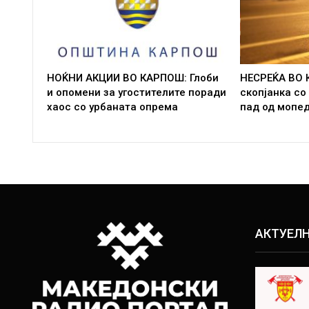
НОЌНИ АКЦИИ ВО КАРПОШ: Глоби
НЕСРЕЌА ВО 
и опомени за угостителите поради
скопјанка со
хаос со урбаната опрема
пад од мопе
АКТУЕЛ