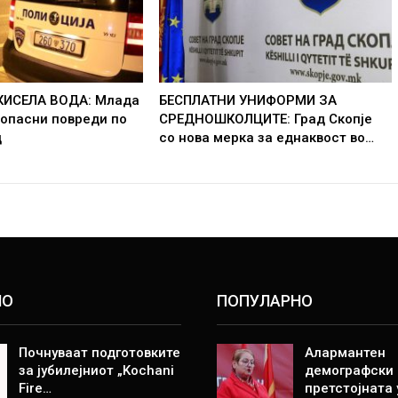
КИСЕЛА ВОДА: Млада
БЕСПЛАТНИ УНИФОРМИ ЗА
 опасни повреди по
СРЕДНОШКОЛЦИТЕ: Град Скопје
д
со нова мерка за еднаквост во…
НО
ПОПУЛАРНО
Почнуваат подготовките
Алармантен
за јубилејниот „Kochani
демографски 
Fire…
претстојната