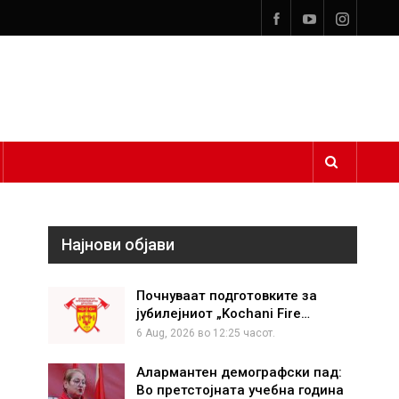
Најнови објави
Почнуваат подготовките за
јубилејниот „Kochani Fire…
6 Aug, 2026 во 12:25 часот.
Алармантен демографски пад:
Во претстојната учебна година