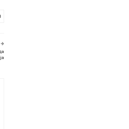
8
да
ја