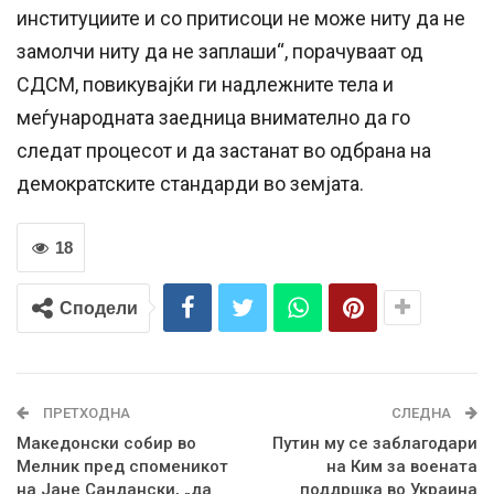
институциите и со притисоци не може ниту да не
замолчи ниту да не заплаши“, порачуваат од
СДСМ, повикувајќи ги надлежните тела и
меѓународната заедница внимателно да го
следат процесот и да застанат во одбрана на
демократските стандарди во земјата.
18
Сподели
ПРЕТХОДНА
СЛЕДНА
Македонски собир во
Путин му се заблагодари
Мелник пред споменикот
на Ким за воената
на Јане Сандански, „да
поддршка во Украина