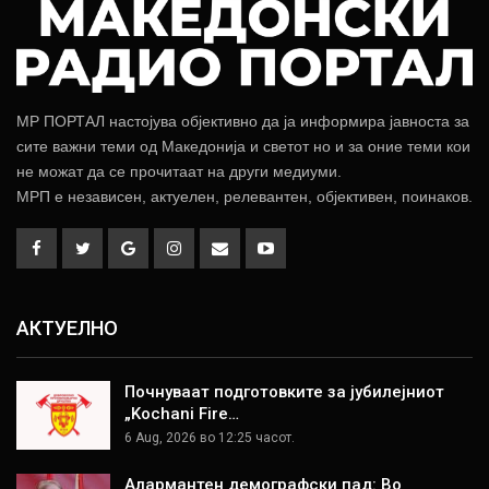
МР ПОРТАЛ настојува објективно да ја информира јавноста за
сите важни теми од Македонија и светот но и за оние теми кои
не можат да се прочитаат на други медиуми.
МРП е независен, актуелен, релевантен, објективен, поинаков.
АКТУЕЛНО
Почнуваат подготовките за јубилејниот
„Kochani Fire…
6 Aug, 2026 во 12:25 часот.
Алармантен демографски пад: Во