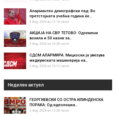
Алармантен демографски пад: Во
претстојната учебна година ќе…
6 Aug, 2026 во 12:18 часот.
АКЦИЈА НА СВР ТЕТОВО: Одземени
возила и 50 казни за…
6 Aug, 2026 во 10:28 часот.
СДСМ АЛАРМИРА: Мицкоски ја увезува
медиумската машинерија на…
6 Aug, 2026 во 10:12 часот.
Неделен актуел
ГЕОРГИЕВСКИ СО ОСТРА ИЛИНДЕНСКА
ПОРАКА: Од идеолошка…
2 Aug, 2026 во 13:28 часот.