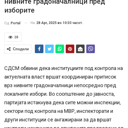
нивните градоначалници пред
изборите
На
28 Apr, 2025 во 10:03 часот.
Од
Portal
18
Сподели
СДСМ обвини дека институциите под контрола на
актуелната власт вршат координиран притисок
врз нивните градоначалници непосредно пред
локалните избори. Во соопштение до јавноста,
партијата истакнува дека сите можни инспекции,
сектори под контрола на МВР, инспекторати и
други институции се ангажирани за да вршат