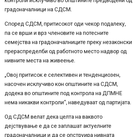
контроли исклучиво во општините предводени од
градоначалници на СДСМ.
Според СДСМ, притисокот оди чекор подалеку,
па се врши и врз членовите на потесните
семејства на градоначалниците преку незаконски
прераспределби од работното место надвор од
нивните места на живеење.
„Овој притисок е селективен и тенденциозен,
насочен исклучиво кон општините на СДСМ,
додека во општините под контрола на ДПМНЕ
нема никакви контроли“, наведуваат од партијата.
Од СДСМ велат дека целта на ваквото
дејствување е да се заплашат актуелните
градоначалници и да се опструира нивната