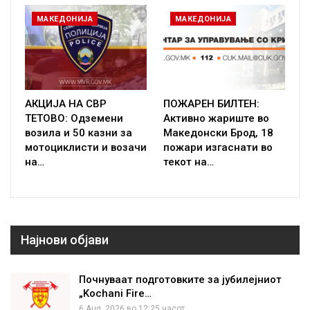
МАКЕДОНИЈА
МАКЕДОНИЈА
АКЦИЈА НА СВР
ПОЖАРЕН БИЛТЕН:
ТЕТОВО: Одземени
Активно жариште во
возила и 50 казни за
Македонски Брод, 18
мотоциклисти и возачи
пожари изгаснати во
на…
текот на…
Најнови објави
Почнуваат подготовките за јубилејниот
„Kochani Fire…
6 Aug, 2026 во 12:25 часот.