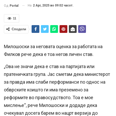
На
2 Apr, 2025 во 09:02 часот.
Од
Portal
11
Сподели
Милошоски за неговата оценка за работата на
Филков рече дека е тоа негов личен став.
„Ова не значи дека е став на партијата или
пратеничката група. Јас сметам дека министерот
за правда има слаби перформанси по однос на
обврските коишто ги има преземено за
реформите во правосудството. Тоа е мое
мислење“, рече Милошоски и додаде дека
очекувал досега барем во нацрт верзија до