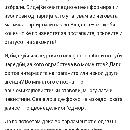
избрале. Бидејќи очигледно е неинформиран и
изолиран од партијата, го упатувам во неговата
матична партија или пак во Владата – можеби
конечно ќе го известат за постапките, роковите и
статусот на законите!
И, бидејќи изгледа како некој што работи по туѓи
наредби, за кого одработува во моментов? Дали
се тоа интересите на граѓаните или некои други
агенди? Во минатото е познат по
ванчомихајловистички ставови, многу лаги и
невистини. Ова е лош де-фокус на македонската
јавност по двонеделниот ‘одмор’.
Да го потсетам дека во парламентот е од 2011