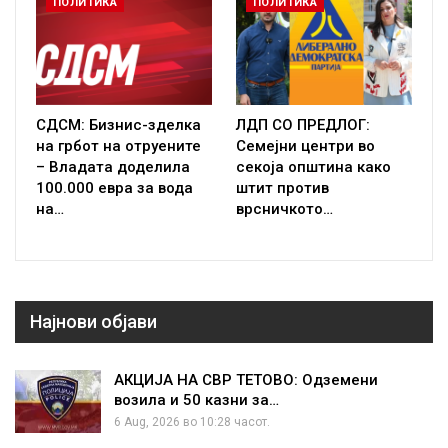
ПОЛИТИКА
ПОЛИТИКА
СДСМ: Бизнис-зделка
ЛДП СО ПРЕДЛОГ:
на грбот на отруените
Семејни центри во
– Владата доделила
секоја општина како
100.000 евра за вода
штит против
на…
врсничкото…
Најнови објави
АКЦИЈА НА СВР ТЕТОВО: Одземени
возила и 50 казни за…
6 Aug, 2026 во 10:28 часот.