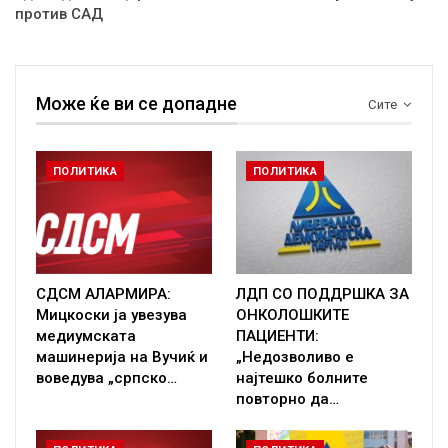
против САД
Може ќе ви се допадне
Сите
ПОЛИТИКА
ПОЛИТИКА
СДСМ АЛАРМИРА:
ЛДП СО ПОДДРШКА ЗА
Мицкоски ја увезува
ОНКОЛОШКИТЕ
медиумската
ПАЦИЕНТИ:
машинерија на Вучиќ и
„Недозволиво е
воведува „српско…
најтешко болните
повторно да…