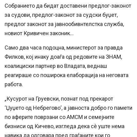
Собранието да бидат доставени предлог-законот
за судови, предлог-законот за судски буџет,
предлог законот за јавнообивнтелстка служба,
новиот Кривичен законик…
Само два часа подоцна, министерот за правда
Филков, кој инаку доаѓа од редовите на ЗНАМ,
коалициски партнер во Владата, веднаш
реагираше со поширока елаборација на неговата
работа.
„Кусурот на Груевски, познат под прекарот
‘Џуџето од Небрегово’, а јавноста добро го памети
по аферите поврзани со АМСМ и семејните
бизниси од Кичево, изгледа дека сè уште нема
навика да одговара пред граѓаните кои го