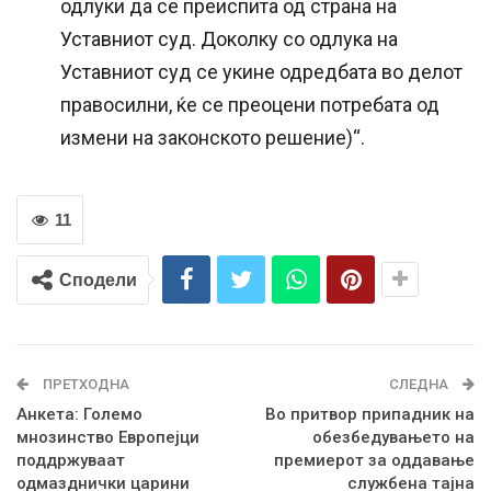
одлуки да се преиспита од страна на
Уставниот суд. Доколку со одлука на
Уставниот суд се укине одредбата во делот
правосилни, ќе се преоцени потребата од
измeни на законското решение)“.
11
Сподели
ПРЕТХОДНА
СЛЕДНА
Анкета: Големо
Во притвор припадник на
мнозинство Европејци
обезбедувањето на
поддржуваат
премиерот за оддавање
одмазднички царини
службена тајна