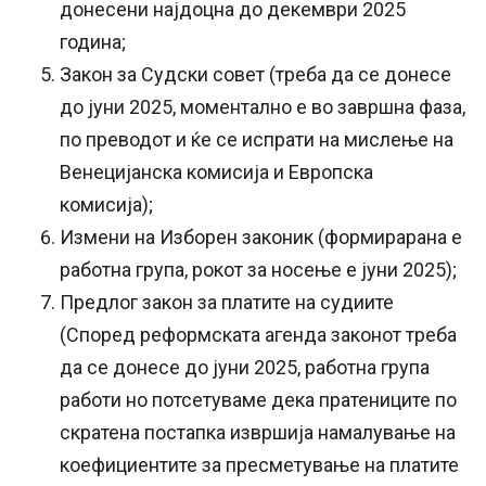
донесени најдоцна до декември 2025
година;
Закон за Судски совет (треба да се донесе
до јуни 2025, моментално е во завршна фаза,
по преводот и ќе се испрати на мислење на
Венецијанска комисија и Европска
комисија);
Измени на Изборен законик (формирарана е
работна група, рокот за носење е јуни 2025);
Предлог закон за платите на судиите
(Според реформската агенда законот треба
да се донесе до јуни 2025, работна група
работи но потсетуваме дека пратениците по
скратена постапка извршија намалување на
коефициентите за пресметување на платите