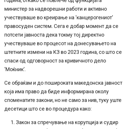
година, откако се повлече од функцијата
министер за надворешни работи и активно
учествуваше во креирање на ‘канцерогениот’
правосуден систем. Сега е добар момент да се
потсети јавноста дека токму тој директно
учествуваше во процесот на донесувањето на
штетните измени на КЗ во 2023 година, со што се
спаси од одговорност за кривичното дело
‘Моќник’.
Се обраќам и до пошироката македонска јавност
која има право да биде информирана околу
споменатите закони, но не само за нив, туку уште
десетици што се во процедура како:
Закон за спречување на корупција и судир