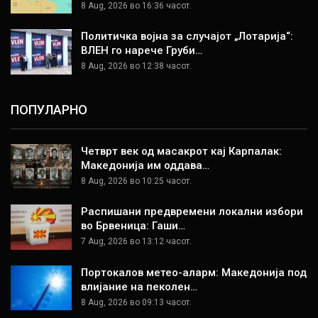
8 Aug, 2026 во 16:36 часот.
Политичка војна за случајот „Лотарија“:
ВЛЕН го нарече Груби…
8 Aug, 2026 во 12:38 часот.
ПОПУЛАРНО
Четврт век од масакрот кај Карпалак:
Македонија им оддава…
8 Aug, 2026 во 10:25 часот.
Распишани предвремени локални избори
во Брвеница: Гаши…
7 Aug, 2026 во 13:12 часот.
Портокалов метео-аларм: Македонија под
влијание на пеколен…
8 Aug, 2026 во 09:13 часот.