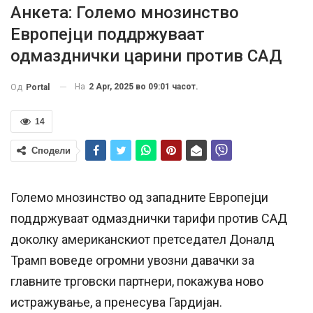
Анкета: Големо мнозинство
Европејци поддржуваат
одмазднички царини против САД
На
2 Apr, 2025 во 09:01 часот.
Од
Portal
14
Сподели
Големо мнозинство од западните Европејци
поддржуваат одмазднички тарифи против САД
доколку американскиот претседател Доналд
Трамп воведе огромни увозни давачки за
главните трговски партнери, покажува ново
истражување, а пренесува Гардијан.