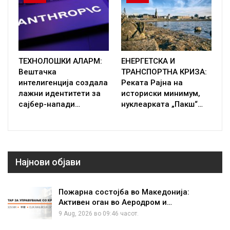
ТЕХНОЛОШКИ АЛАРМ:
ЕНЕРГЕТСКА И
Вештачка
ТРАНСПОРТНА КРИЗА:
интелигенција создала
Реката Рајна на
лажни идентитети за
историски минимум,
сајбер-напади…
нуклеарката „Пакш“…
Најнови објави
Пожарна состојба во Македонија:
Активен оган во Аеродром и…
9 Aug, 2026 во 09:46 часот.