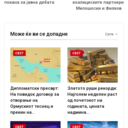
покана за јавна дебата
коалициските партнери
Милошоски и Филков
Може ќе ви се допадне
Сите
СВЕТ
СВЕТ
Дипломатски пресврт:
Златото руши рекорди:
На повидок договор за
Најголем неделен раст
отворање на
од почетокот на
Ормускиот теснец и
годината, цената
прекин на…
надмина…
СВЕТ
СВЕТ