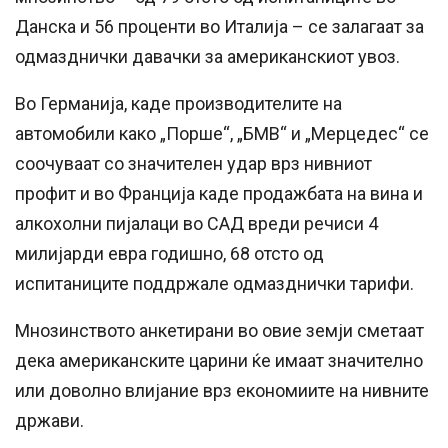
Данска и 56 проценти во Италија – се залагаат за
одмазднички давачки за американскиот увоз.
Во Германија, каде производителите на
автомобили како „Порше“, „БМВ“ и „Мерцедес“ се
соочуваат со значителен удар врз нивниот
профит и во Франција каде продажбата на вина и
алкохолни пијалаци во САД вреди речиси 4
милијарди евра годишно, 68 отсто од
испитаниците поддржале одмазднички тарифи.
Мнозинството анкетирани во овие земји сметаат
дека американските царини ќе имаат значително
или доволно влијание врз економиите на нивните
држави.