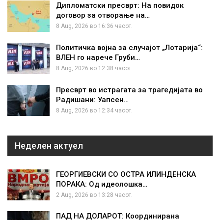
Дипломатски пресврт: На повидок
договор за отворање на…
8 Aug, 2026 во 16:36 часот.
Политичка војна за случајот „Лотарија“:
ВЛЕН го нарече Груби…
8 Aug, 2026 во 12:38 часот.
Пресврт во истрагата за трагедијата во
Радишани: Уапсен…
8 Aug, 2026 во 12:34 часот.
Неделен актуел
ГЕОРГИЕВСКИ СО ОСТРА ИЛИНДЕНСКА
ПОРАКА: Од идеолошка…
2 Aug, 2026 во 13:28 часот.
ПАД НА ДОЛАРОТ: Координирана