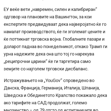
ЕУ веќе вети „навремен, силен и калибриран“
одговор на плановите на Вашингтон, за кои
експертите предвидуваат дека најверојатно ќе го
намалат производството, ќе ги зголемат цените и
ќе поттикнат трговска војна. Глобалните пазари и
доларот паднаа во понеделникот, откако Трамп ги
урна надежите дека она што тој го нарекува
„реципрочни царини“ ќе ги таргетира само
земјите со најголем трговски дисбаланс.
Истражувањето на „YouGov“ спроведено во
Данска, Франција, Германија, Италија, Шпанија,
Шведска и Обединетото Кралство покажало дека
ако тарифите на САД продолжат, големо
мнозинство – од 79 отсто од испитаниците во