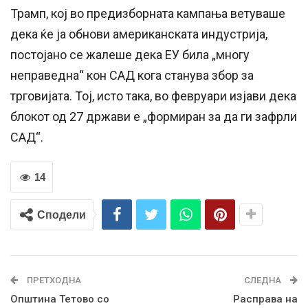
Трамп, кој во предизборната кампања ветуваше
дека ќе ја обнови американската индустрија,
постојано се жалеше дека ЕУ била „многу
неправедна“ кон САД кога станува збор за
трговијата. Тој, исто така, во февруари изјави дека
блокот од 27 држави е „формиран за да ги зафрли
САД“.
14
Сподели
ПРЕТХОДНА
СЛЕДНА
Општина Тетово со
Расправа на