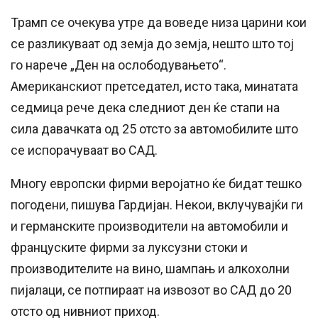
Трамп се очекува утре да воведе низа царини кои
се разликуваат од земја до земја, нешто што тој
го нарече „Ден на ослободувањето“.
Американскиот претседател, исто така, минатата
седмица рече дека следниот ден ќе стапи на
сила давачката од 25 отсто за автомобилите што
се испорачуваат во САД.
Многу европски фирми веројатно ќе бидат тешко
погодени, пишува Гардијан. Некои, вклучувајќи ги
и германските производители на автомобили и
француските фирми за луксузни стоки и
производителите на вино, шампањ и алкохолни
пијалаци, се потпираат на извозот во САД до 20
отсто од нивниот приход.