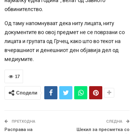
најмалку една година“, велат од Јавното
обвинителство.
Од таму напомнуваат дека ниту лицата, ниту
документите во овој предмет не се поврзани со
лицата и групата од Грчец, како што во текот на
вчерашниот и денешниот ден објавија дел од
медиумите.
17
Сподели
ПРЕТХОДНА
СЛЕДНА
Расправа на
Шекил за пресметка со