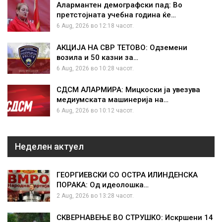
Алармантен демографски пад: Во
претстојната учебна година ќе…
6 Aug, 2026 во 12:18 часот.
АКЦИЈА НА СВР ТЕТОВО: Одземени
возила и 50 казни за…
6 Aug, 2026 во 10:28 часот.
СДСМ АЛАРМИРА: Мицкоски ја увезува
медиумската машинерија на…
6 Aug, 2026 во 10:12 часот.
Неделен актуел
ГЕОРГИЕВСКИ СО ОСТРА ИЛИНДЕНСКА
ПОРАКА: Од идеолошка…
2 Aug, 2026 во 13:28 часот.
СКВЕРНАВЕЊЕ ВО СТРУШКО: Искршени 14