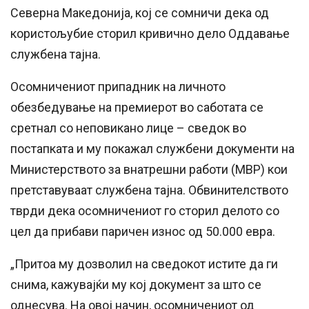
Северна Македонија, кој се сомничи дека од
користољубие сторил кривично дело Оддавање
службена тајна.
Осомничениот припадник на личното
обезбедување на премиерот во саботата се
сретнал со неповикано лице – сведок во
постапката и му покажал службени документи на
Министерството за внатрешни работи (МВР) кои
претставуваат службена тајна. Обвинителството
тврди дека осомничениот го сторил делото со
цел да прибави паричен износ од 50.000 евра.
„Притоа му дозволил на сведокот истите да ги
снима, кажувајќи му кој документ за што се
однесува. На овој начин, осомничениот од