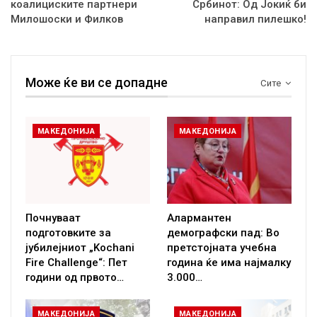
коалициските партнери
Србинот: Од Јокиќ би
Милошоски и Филков
направил пилешко!
Може ќе ви се допадне
Сите
МАКЕДОНИЈА
МАКЕДОНИЈА
Почнуваат
Алармантен
подготовките за
демографски пад: Во
јубилејниот „Kochani
претстојната учебна
Fire Challenge“: Пет
година ќе има најмалку
години од првото…
3.000…
МАКЕДОНИЈА
МАКЕДОНИЈА