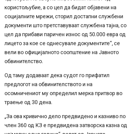
користољубие, а со цел да бидат објавени на
социјалните мрежи, сторил достапни службени
документи што претставуваат службена тајна, со
цел да прибави паричен износ од 50.000 евра од
лицето за кое се однесувале документите“, се
вели во официјалното соопштение на Јавното
обвинителство.
Од таму додаваат дека судот го прифатил
предлогот на обвинителството и на
осомничениот му определил мерка притвор во
траење од 30 дена.
„За ова кривично дело предвидено и казниво по
член 360 од КЗ е предвидена затворска казна од