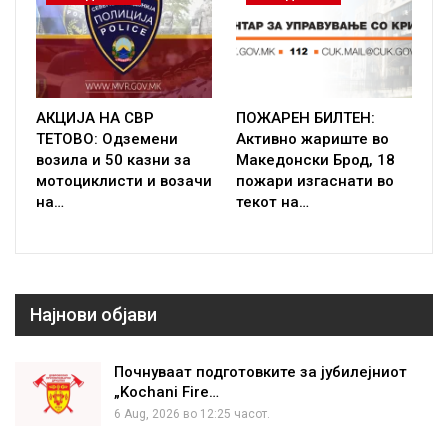
АКЦИЈА НА СВР
ПОЖАРЕН БИЛТЕН:
ТЕТОВО: Одземени
Активно жариште во
возила и 50 казни за
Македонски Брод, 18
мотоциклисти и возачи
пожари изгаснати во
на…
текот на…
Најнови објави
Почнуваат подготовките за јубилејниот
„Kochani Fire…
6 Aug, 2026 во 12:25 часот.