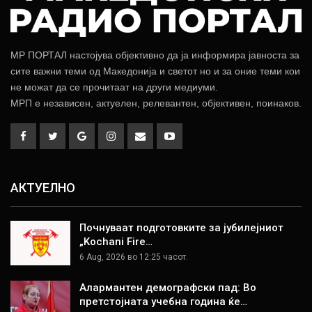
МР ПОРТАЛ настојува објективно да ја информира јавноста за
сите важни теми од Македонија и светот но и за оние теми кои
не можат да се прочитаат на други медиуми.
МРП е независен, актуелен, релевантен, објективен, поинаков.
АКТУЕЛНО
Почнуваат подготовките за јубилејниот
„Kochani Fire…
6 Aug, 2026 во 12:25 часот.
Алармантен демографски пад: Во
претстојната учебна година ќе…