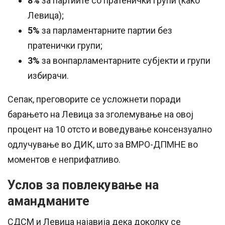
8%
за партиите со пратенички групи (како
Левица);
5%
за парламентарните партии без
пратенички групи;
3%
за вонпарламентарните субјекти и групи
избирачи.
Сепак, преговорите се усложнети поради
барањето на Левица за зголемување на овој
процент на 10 отсто и воведување консензуално
одлучување во ДИК, што за ВМРО-ДПМНЕ во
моментов е неприфатливо.
Услов за повлекување на
амандманите
СДСМ и Левица најавија дека доколку се