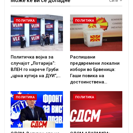
Може ќе ви се допадне
Сите
ПОЛИТИКА
ПОЛИТИКА
Политичка војна за
Распишани
случајот „Лотарија“:
предвремени локални
ВЛЕН го нарече Груби
избори во Брвеница:
„црна кутија на ДУИ“,…
Гаши повика на
достоинствена…
ПОЛИТИКА
ПОЛИТИКА