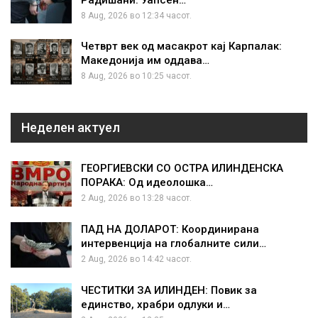
8 Aug, 2026 во 12:34 часот.
Четврт век од масакрот кај Карпалак:
Македонија им оддава…
8 Aug, 2026 во 10:25 часот.
Неделен актуел
ГЕОРГИЕВСКИ СО ОСТРА ИЛИНДЕНСКА
ПОРАКА: Од идеолошка…
2 Aug, 2026 во 13:28 часот.
ПАД НА ДОЛАРОТ: Координирана
интервенција на глобалните сили…
2 Aug, 2026 во 14:42 часот.
ЧЕСТИТКИ ЗА ИЛИНДЕН: Повик за
единство, храбри одлуки и…