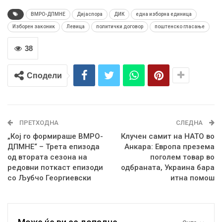
ВМРО-ДПМНЕ
Дијаспора
ДИК
една изборна единица
Изборен законик
Левица
политички договор
поштенско гласање
38
Сподели
ПРЕТХОДНА
СЛЕДНА
„Кој го формираше ВМРО-
Клучен самит на НАТО во
ДПМНЕ“ – Трета епизода
Анкара: Европа презема
од втората сезона на
поголем товар во
редовни поткаст епизоди
одбраната, Украина бара
со Љубчо Георгиевски
итна помош