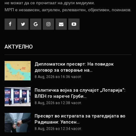
не можат да се прочитаат на други медиуми.
МРП е независен, актуелен, релевантен, објективен, поинаков.
АКТУЕЛНО
Дипломатски пресврт: На повидок
договор за отворање на…
8 Aug, 2026 во 16:36 часот.
Политичка војна за случајот „Лотарија“:
ВЛЕН го нарече Груби…
8 Aug, 2026 во 12:38 часот.
Пресврт во истрагата за трагедијата во
Радишани: Уапсен…
8 Aug, 2026 во 12:34 часот.