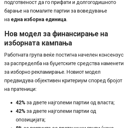
подготвеност да го прифати и долгогодишното
барање на помалите партии за воведување
на
една изборна единица
.
Нов модел за финансирање на
изборната кампања
Работната група веќе постигна начелен консензус
за распределба на буџетските средства наменети
за изборно рекламирање. Новиот модел
предвидува објективен критериум според бројот
на пратеници:
42%
за двете најголеми партии од власта;
42%
за двете најголеми партии од
опозицијата;