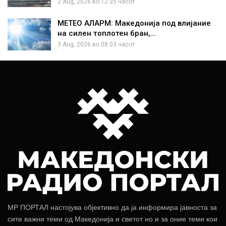
2 Aug, 2026 во 12:35 часот.
МЕТЕО АЛАРМ: Македонија под влијание
на силен топлотен бран,…
3 Aug, 2026 во 08:03 часот.
МР ПОРТАЛ настојува објективно да ја информира јавноста за
сите важни теми од Македонија и светот но и за оние теми кои