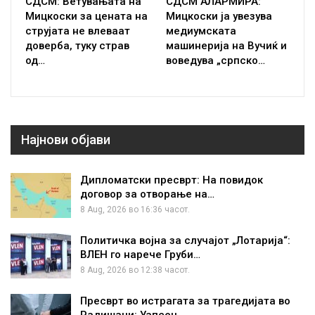
СДСМ: Ветувањата на
СДСМ АЛАРМИРА:
Мицкоски за цената на
Мицкоски ја увезува
струјата не влеваат
медиумската
доверба, туку страв
машинерија на Вучиќ и
од…
воведува „српско…
Најнови објави
Дипломатски пресврт: На повидок
договор за отворање на…
8 Aug, 2026 во 16:36 часот.
Политичка војна за случајот „Лотарија“:
ВЛЕН го нарече Груби…
8 Aug, 2026 во 12:38 часот.
Пресврт во истрагата за трагедијата во
Радишани: Уапсен…