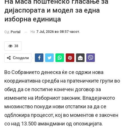
На маса поштенско гласање за
дијаспората и модел за една
изборна единица
На
7 Jul, 2026 во 08:57 часот.
Од
Portal
38
Сподели
Во Собранието денеска ќе се одржи нова
координативна средба на пратеничките групи во
обид да се постигне конечен договор за
измените на Изборниот законик. Владејачкото
мнозинство понуди нови отстапки за да се
одблокира процесот, кој во моментов е закочен
со над 13.500 амандмани од опозицијата.