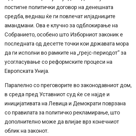
постигне политички договор на денешната
средба, веднаш ќе ги повлечат илјадниците
амандмани. Ова е клучно за одблокирање на
Собранието, особено што Изборниот законик е
последната од десетте точки кои државата мора
да ги исполни во рамките на „грејс-периодот“ за
усогласување со реформските процеси на
Европската Унија.
Паралелно со преговорите во законодавниот дом,
в среда пред Уставниот суд ќе се најде и
иницијативата на Левица и Демократи поврзана
со правилата за политичко рекламирање, што
дополнително може да влијае врз конечниот
облик на законот.