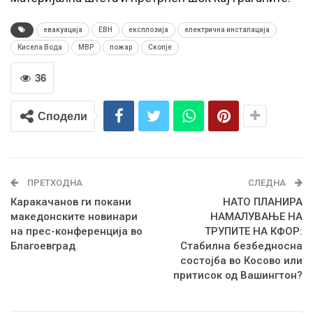
евакуација
ЕВН
експлозија
електрична инсталација
Кисела Вода
МВР
пожар
Скопје
36
Сподели
ПРЕТХОДНА
СЛЕДНА
Каракачанов ги покани
НАТО ПЛАНИРА
македонските новинари
НАМАЛУВАЊЕ НА
на прес-конференција во
ТРУПИТЕ НА КФОР:
Благоевград
Стабилна безбедносна
состојба во Косово или
притисок од Вашингтон?