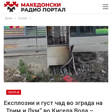
Дома
Скопје
СКОПЈЕ
Експлозии и густ чад во зграда на
„Трим и Лум“ во Кисела Вода –