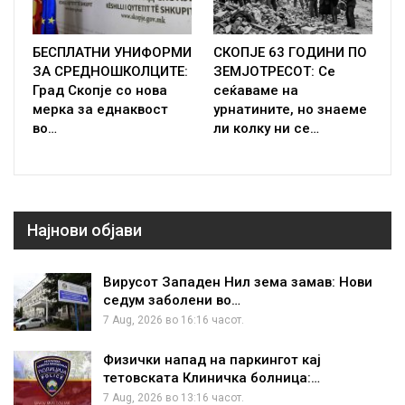
БЕСПЛАТНИ УНИФОРМИ
СКОПЈЕ 63 ГОДИНИ ПО
ЗА СРЕДНОШКОЛЦИТЕ:
ЗЕМЈОТРЕСОТ: Се
Град Скопје со нова
сеќаваме на
мерка за еднаквост
урнатините, но знаеме
во…
ли колку ни се…
Најнови објави
Вирусот Западен Нил зема замав: Нови
седум заболени во…
7 Aug, 2026 во 16:16 часот.
Физички напад на паркингот кај
тетовската Клиничка болница:…
7 Aug, 2026 во 13:16 часот.