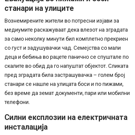
станари на улиците
Вознемирените жители во потресни изјави за
медиумите раскажуваат дека влезот на зградата
за само неколку минути бил комплетно прекриен
со густ и задушувачки чад. Семејства со мали
деца и бебиња во рацете панично се спуштале по
скалите во обид да го напуштат објектот. Сликата
пред зградата била застрашувачка – голем број
станари се нашле на улицата боси и по пижами,
без време да земат документи, пари или мобилни
телефони.
Силни експлозии на електричната
инсталација