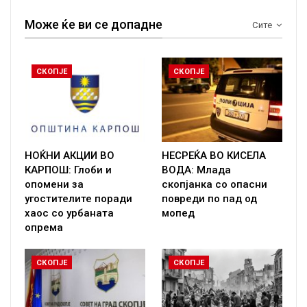
Може ќе ви се допадне
Сите
СКОПЈЕ
СКОПЈЕ
НОЌНИ АКЦИИ ВО
НЕСРЕЌА ВО КИСЕЛА
КАРПОШ: Глоби и
ВОДА: Млада
опомени за
скопјанка со опасни
угостителите поради
повреди по пад од
хаос со урбаната
мопед
опрема
СКОПЈЕ
СКОПЈЕ