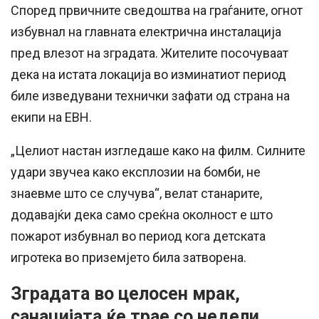
Според првичните сведоштва на граѓаните, огнот
избувнал на главната електрична инсталација
пред влезот на зградата. Жителите посочуваат
дека на истата локација во изминатиот период
биле изведувани технички зафати од страна на
екипи на ЕВН.
„Целиот настан изгледаше како на филм. Силните
удари звучеа како експлозии на бомби, не
знаевме што се случува“, велат станарите,
додавајќи дека само среќна околност е што
пожарот избувнал во период кога детската
игротека во приземјето била затворена.
Зградата во целосен мрак,
санацијата ќе трае со недели