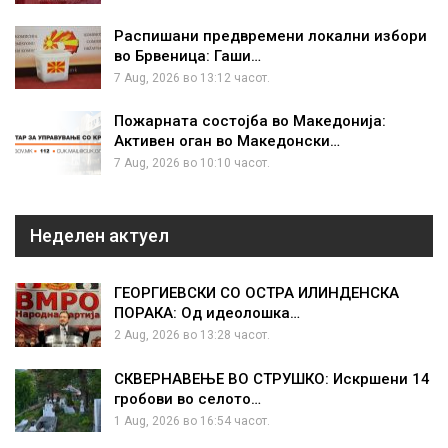
Распишани предвремени локални избори
во Брвеница: Гаши…
7 Aug, 2026 во 13:12 часот.
Пожарната состојба во Македонија:
Активен оган во Македонски…
7 Aug, 2026 во 10:10 часот.
Неделен актуел
ГЕОРГИЕВСКИ СО ОСТРА ИЛИНДЕНСКА
ПОРАКА: Од идеолошка…
2 Aug, 2026 во 13:28 часот.
СКВЕРНАВЕЊЕ ВО СТРУШКО: Искршени 14
гробови во селото…
1 Aug, 2026 во 16:54 часот.