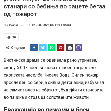
станари со бебиња во рацете бегаа
од пожарот
На
12 Jun, 2026 во 11:11 часот.
Од
Portal
36
Сподели
Вистинска драма се одвивала рано утринава,
околу 5:00 часот, во нова станбена зграда во
скопската населба Кисела Вода. Силен пожар,
проследен со серија силни детонации, избувнал
на самиот влез на објектот, будејќи ги станарите
во паника и страв за сопствените животи.
Евакуација во пижами и боси