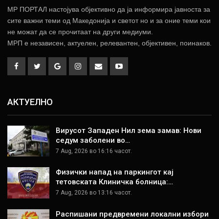
МР ПОРТАЛ настојува објективно да ја информира јавноста за
сите важни теми од Македонија и светот но и за оние теми кои
не можат да се прочитаат на други медиуми.
МРП е независен, актуелен, релевантен, објективен, поинаков.
АКТУЕЛНО
Вирусот Западен Нил зема замав: Нови
седум заболени во…
7 Aug, 2026 во 16:16 часот.
Физички напад на паркингот кај
тетовската Клиничка болница:…
7 Aug, 2026 во 13:16 часот.
Распишани предвремени локални избори