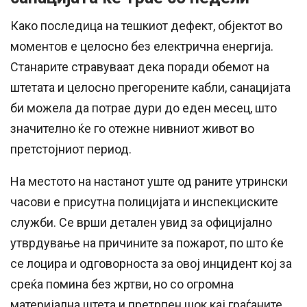
Како последица на тешкиот дефект, објектот во
моментов е целосно без електрична енергија.
Станарите стравуваат дека поради обемот на
штетата и целосно прегорените кабли, санацијата
би можела да потрае дури до еден месец, што
значително ќе го отежне нивниот живот во
претстојниот период.
На местото на настанот уште од раните утрински
часови е присутна полицијата и инспекциските
служби. Се врши детален увид за официјално
утврдување на причините за пожарот, по што ќе
се лоцира и одговорноста за овој инцидент кој за
среќа помина без жртви, но со огромна
материјална штета и претрпен шок кај граѓаните.