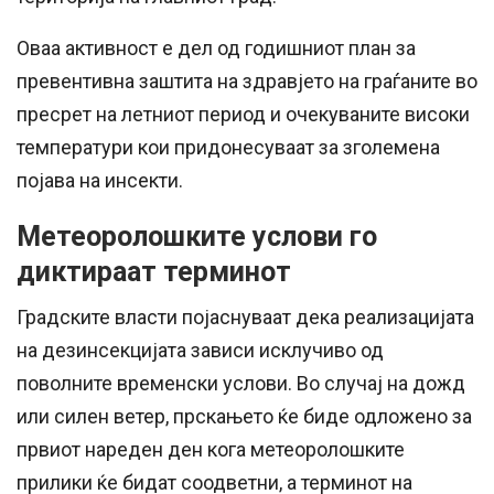
Оваа активност е дел од годишниот план за
превентивна заштита на здравјето на граѓаните во
пресрет на летниот период и очекуваните високи
температури кои придонесуваат за зголемена
појава на инсекти.
Метеоролошките услови го
диктираат терминот
Градските власти појаснуваат дека реализацијата
на дезинсекцијата зависи исклучиво од
поволните временски услови. Во случај на дожд
или силен ветер, прскањето ќе биде одложено за
првиот нареден ден кога метеоролошките
прилики ќе бидат соодветни, а терминот на