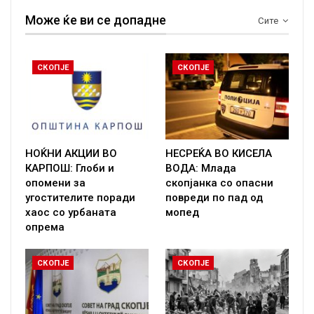
Може ќе ви се допадне
Сите
СКОПЈЕ
СКОПЈЕ
НОЌНИ АКЦИИ ВО
НЕСРЕЌА ВО КИСЕЛА
КАРПОШ: Глоби и
ВОДА: Млада
опомени за
скопјанка со опасни
угостителите поради
повреди по пад од
хаос со урбаната
мопед
опрема
СКОПЈЕ
СКОПЈЕ