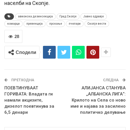
населби на Скопје.
авионска дезинсекција
Град Скопје
Јавно здравје
комарци
превенција
прскање
пчелари
Скопје вести
28
Сподели
ПРЕТХОДНА
СЛЕДНА
ПОЕВТИНУВААТ
АЛИЈАНСА СТАНУВА
ГОРИВАТА: Владата ги
„АЛБАНСКА ЛИГА“:
намали акцизите,
Крилото на Села со ново
дизелот поевтинува за
име и најава за засилено
6,5 денари
политичко делување