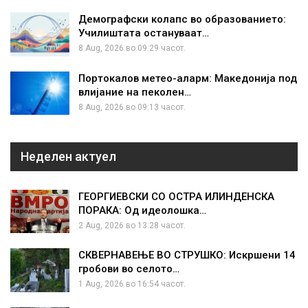
Демографски колапс во образованието:
Училиштата остануваат…
8 Aug, 2026 во 09:29 часот.
Портокалов метео-аларм: Македонија под
влијание на пеколен…
8 Aug, 2026 во 09:13 часот.
Неделен актуел
ГЕОРГИЕВСКИ СО ОСТРА ИЛИНДЕНСКА
ПОРАКА: Од идеолошка…
2 Aug, 2026 во 13:28 часот.
СКВЕРНАВЕЊЕ ВО СТРУШКО: Искршени 14
гробови во селото…
1 Aug, 2026 во 16:54 часот.