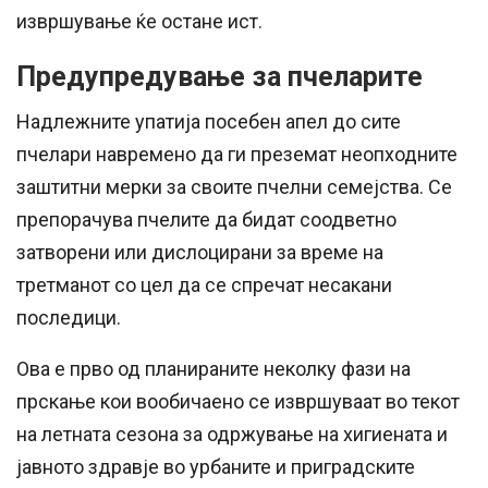
извршување ќе остане ист.
Предупредување за пчеларите
Надлежните упатија посебен апел до сите
пчелари навремено да ги преземат неопходните
заштитни мерки за своите пчелни семејства. Се
препорачува пчелите да бидат соодветно
затворени или дислоцирани за време на
третманот со цел да се спречат несакани
последици.
Ова е прво од планираните неколку фази на
прскање кои вообичаено се извршуваат во текот
на летната сезона за одржување на хигиената и
јавното здравје во урбаните и приградските