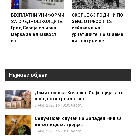
БЕСПЛАТНИ УНИФОРМИ
СКОПЈЕ 63 ГОДИНИ ПО
ЗА СРЕДНОШКОЛЦИТЕ:
ЗЕМЈОТРЕСОТ: Се
Град Скопје со нова
сеќаваме на
мерка за еднаквост
урнатините, но знаеме
во…
ли колку ни се…
Најнови објави
Димитриеска-Кочоска: Инфлацијата го
продолжи трендот на…
8 Aug, 2026 во 10:05 часот.
Седум нови случаи на Западен Нил за
една недела, тројца…
8 Aug, 2026 во 10:01 часот.