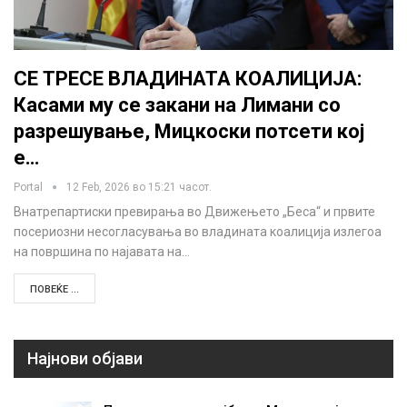
СЕ ТРЕСЕ ВЛАДИНАТА КОАЛИЦИЈА:
Касами му се закани на Лимани со
разрешување, Мицкоски потсети кој
е…
Portal
12 Feb, 2026 во 15:21 часот.
Внатрепартиски превирања во Движењето „Беса“ и првите
посериозни несогласувања во владината коалиција излегоа
на површина по најавата на…
ПОВЕЌЕ ...
Најнови објави