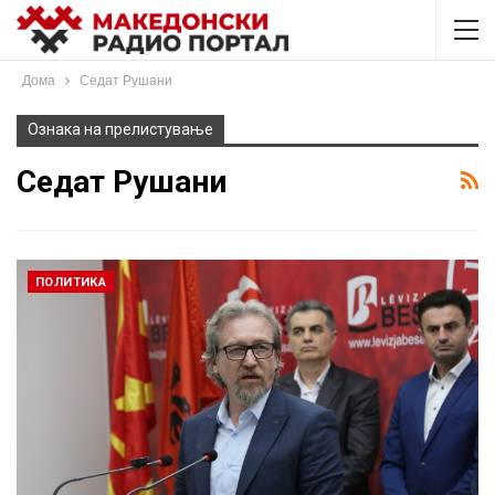
Дома
Седат Рушани
Ознака на прелистување
Седат Рушани
ПОЛИТИКА