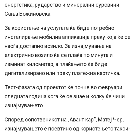
енергетика, рударство и минерални суровини
Сања Божиновска.
За користење на услугата ќе биде потребно
инсталирање мобилна апликација преку која ќе се
наоѓа достапно возило. За изнајмување на
електрично возило ќе се плаќа по минута и
изминат километар, а плаќањето ќе биде
дигитализирано или преку платежна картичка.
Тест-фазата од проектот ќе почне во февруари
следната година кога ќе се знае и колку ќе чини
изнајмувањето.
Според сопственикот на „Авант кар“, Матеј Чер,
изнајмувањето е поевтино од користењето такси-