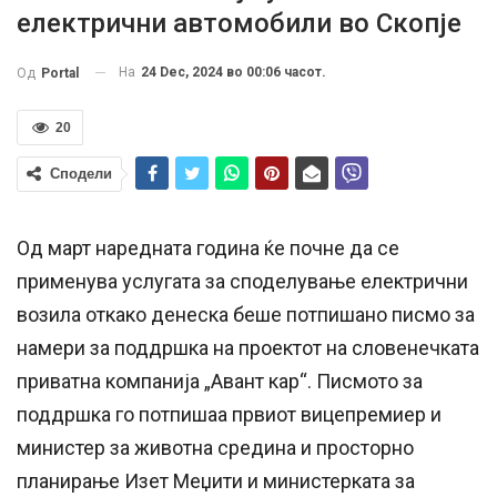
електрични автомобили во Скопје
На
24 Dec, 2024 во 00:06 часот.
Од
Portal
20
Сподели
Од март наредната година ќе почне да се
применува услугата за споделување електрични
возила откако денеска беше потпишано писмо за
намери за поддршка на проектот на словенечката
приватна компанија „Авант кар“. Писмото за
поддршка го потпишаа првиот вицепремиер и
министер за животна средина и просторно
планирање Изет Меџити и министерката за