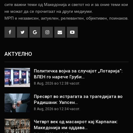
сите важни теми од Македонија и светот но и за оние теми кои
не можат да се прочитаат на други медиуми.
МРП е независен, актуелен, релевантен, објективен, поинаков.
АКТУЕЛНО
Политичка војна за случајот „Лотарија“:
ВЛЕН го нарече Груби…
8 Aug, 2026 во 12:38 часот.
Пресврт во истрагата за трагедијата во
Радишани: Уапсен…
8 Aug, 2026 во 12:34 часот.
Четврт век од масакрот кај Карпалак:
Македонија им оддава…