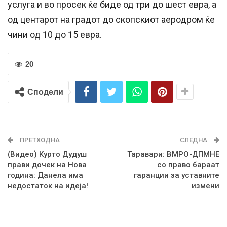
услуга и во просек ќе биде од три до шест евра, а
од центарот на градот до скопскиот аеродром ќе
чини од 10 до 15 евра.
20
Сподели
ПРЕТХОДНА
СЛЕДНА
(Видео) Курто Дудуш
Таравари: ВМРО-ДПМНЕ
прави дочек на Нова
со право бараат
година: Данела има
гаранции за уставните
недостаток на идеја!
измени