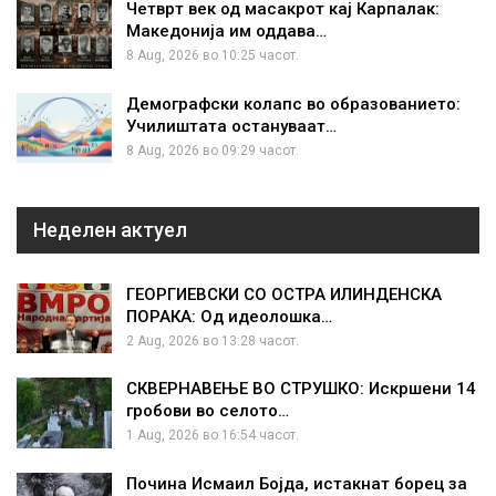
Четврт век од масакрот кај Карпалак:
Македонија им оддава…
8 Aug, 2026 во 10:25 часот.
Демографски колапс во образованието:
Училиштата остануваат…
8 Aug, 2026 во 09:29 часот.
Неделен актуел
ГЕОРГИЕВСКИ СО ОСТРА ИЛИНДЕНСКА
ПОРАКА: Од идеолошка…
2 Aug, 2026 во 13:28 часот.
СКВЕРНАВЕЊЕ ВО СТРУШКО: Искршени 14
гробови во селото…
1 Aug, 2026 во 16:54 часот.
Почина Исмаил Бојда, истакнат борец за