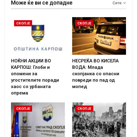
Може ќе ви се допадне
Сите
СКОПЈЕ
СКОПЈЕ
НОЌНИ АКЦИИ ВО
НЕСРЕЌА ВО КИСЕЛА
КАРПОШ: Глоби и
ВОДА: Млада
опомени за
скопјанка со опасни
угостителите поради
повреди по пад од
хаос со урбаната
мопед
опрема
СКОПЈЕ
СКОПЈЕ