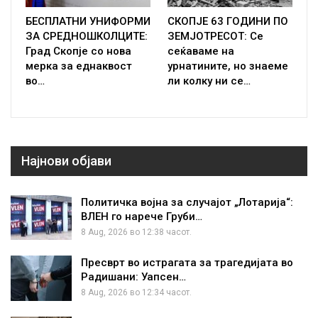
БЕСПЛАТНИ УНИФОРМИ
СКОПЈЕ 63 ГОДИНИ ПО
ЗА СРЕДНОШКОЛЦИТЕ:
ЗЕМЈОТРЕСОТ: Се
Град Скопје со нова
сеќаваме на
мерка за еднаквост
урнатините, но знаеме
во…
ли колку ни се…
Најнови објави
Политичка војна за случајот „Лотарија“:
ВЛЕН го нарече Груби…
8 Aug, 2026 во 12:38 часот.
Пресврт во истрагата за трагедијата во
Радишани: Уапсен…
8 Aug, 2026 во 12:34 часот.