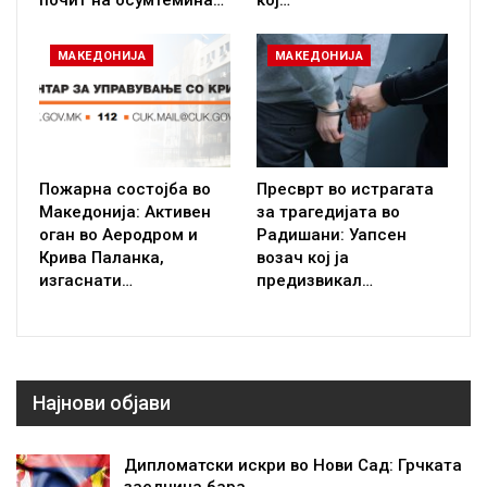
МАКЕДОНИЈА
МАКЕДОНИЈА
Пожарна состојба во
Пресврт во истрагата
Македонија: Активен
за трагедијата во
оган во Аеродром и
Радишани: Уапсен
Крива Паланка,
возач кој ја
изгаснати…
предизвикал…
Најнови објави
Дипломатски искри во Нови Сад: Грчката