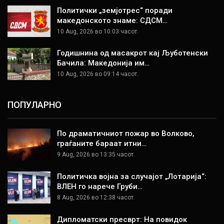
Политички „земјотрес“ поради
македонското знаме: СДСМ…
10 Aug, 2026 во 10:03 часот.
Годишнина од масакрот кај Љуботенски
Бачила: Македонија им…
10 Aug, 2026 во 09:14 часот.
ПОПУЛАРНО
По драматичниот пожар во Волково,
граѓаните бараат итни…
9 Aug, 2026 во 13:35 часот.
Политичка војна за случајот „Лотарија“:
ВЛЕН го нарече Груби…
8 Aug, 2026 во 12:38 часот.
Дипломатски пресврт: На повидок