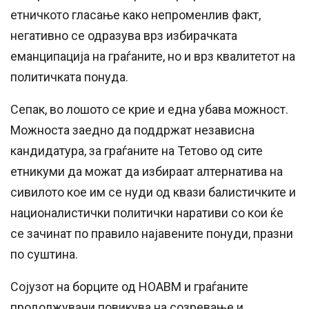
етничкото гласање како непроменлив факт,
негативно се одразува врз избирачката
еманципација на граѓаните, но и врз квалитетот на
политичката понуда.
Сепак, во лошото се крие и една убава можност.
Можноста заедно да поддржат независна
кандидатура, за граѓаните на Тетово од сите
етникуми да можат да избираат алтернатива на
сивилото кое им се нуди од квази балистичките и
националистички политички наративи со кои ќе
се зачинат по правило најавените понуди, празни
по суштина.
Сојузот на борците од НОАВМ и граѓаните
продолжувачи повикува на созревање и