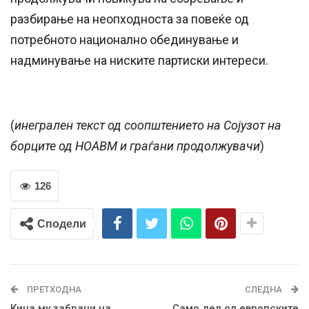
разбирање на неопходноста за повеќе од
потребното национално обединување и
надминување на ниските партиски интереси.
(
инегрален текст од соопштението на Сојузот на
борците од НОАВМ и граѓани продолжувачи
)
126
Сподели
ПРЕТХОДНА
СЛЕДНА
Кина му забрани на
Само дел од европските