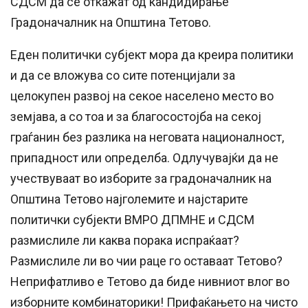
СДСМ да се откажат од кандидирање
Градоначалник на Општина Тетово.
Еден политички субјект мора да креира политики
и да се вложува со сите потенцијали за
целокупен развој на секое населено место во
земјава, а со тоа и за благосостојба на секој
граѓанин без разлика на неговата националност,
припадност или определба. Одлучувајќи да не
учествуваат во изборите за градоначалник на
Општина Тетово најголемите и најстарите
политички субјекти ВМРО ДПМНЕ и СДСМ
размислиле ли каква порака испраќаат?
Размислиле ли во чии раце го оставаат Тетово?
Неприфатливо е Тетово да биде нивниот влог во
изборните комбинаторики! Прифаќањето на чисто