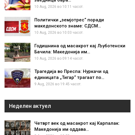
заедница бара…
10 Aug, 2026 во 10:11 часот.
Политички „земјотрес“ поради
македонското знаме: СДСМ…
10 Aug, 2026 во 10:03 часот.
Годишнина од масакрот кај Љуботенски
Бачила: Македонија им…
10 Aug, 2026 во 09:14 часот.
Трагедија во Преспа: Нуркачи од
единицата „Тигар“ трагаат по…
9 Aug, 2026 во 19:45 часот.
Неделен актуел
Четврт век од масакрот кај Карпалак:
Македонија им оддава…