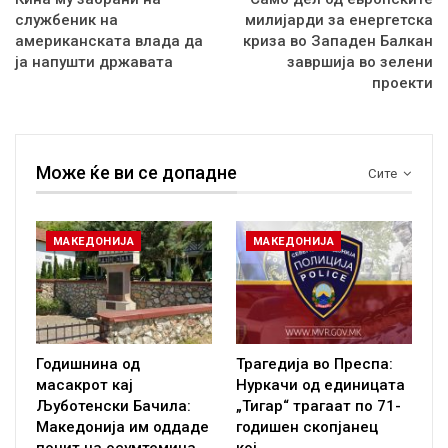
службеник на
милијарди за енергетска
американската влада да
криза во Западен Балкан
ја напушти државата
завршија во зелени
проекти
Може ќе ви се допадне
Сите
МАКЕДОНИЈА
МАКЕДОНИЈА
Годишнина од
Трагедија во Преспа:
масакрот кај
Нуркачи од единицата
Љуботенски Бачила:
„Тигар“ трагаат по 71-
Македонија им оддаде
годишен скопјанец
почит на осумтемина…
кој…