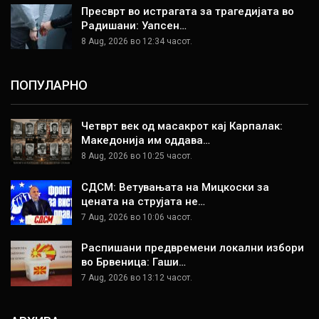
Пресврт во истрагата за трагедијата во
Радишани: Уапсен…
8 Aug, 2026 во 12:34 часот.
ПОПУЛАРНО
Четврт век од масакрот кај Карпалак:
Македонија им оддава…
8 Aug, 2026 во 10:25 часот.
СДСМ: Ветувањата на Мицкоски за
цената на струјата не…
7 Aug, 2026 во 10:06 часот.
Распишани предвремени локални избори
во Брвеница: Гаши…
7 Aug, 2026 во 13:12 часот.