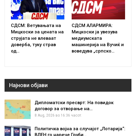
СДСМ: Ветувањата на
СДСМ АЛАРМИРА:
Мицкоски за цената на
Мицкоски ја увезува
струјата не влеваат
медиумската
доверба, туку страв
машинерија на Вучиќ и
од…
воведува „српско…
Најнови објави
Дипломатски пресврт: На повидок
договор за отворање на…
8 Aug, 2026 во 16:36 часот.
Политичка војна за случајот „Лотарија“:
ВЛЕН го нарече Груби…