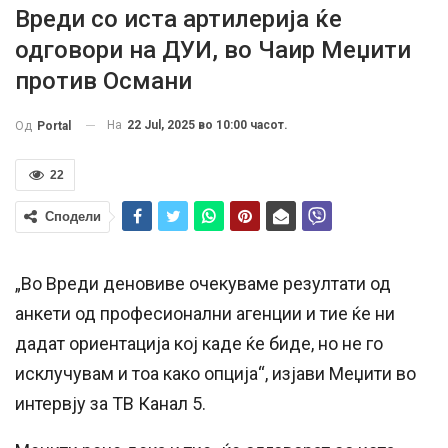
Вреди со иста артилерија ќе
одговори на ДУИ, во Чаир Меџити
против Османи
На
22 Jul, 2025 во 10:00 часот.
Од
Portal
22
Сподели
„Во Вреди деновиве очекуваме резултати од
анкети од професионални агенции и тие ќе ни
дадат ориентација кој каде ќе биде, но не го
исклучувам и тоа како опција“, изјави Меџити во
интервју за ТВ Канал 5.