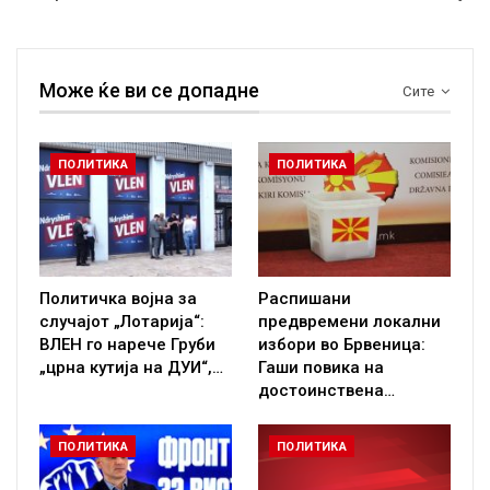
Може ќе ви се допадне
Сите
ПОЛИТИКА
ПОЛИТИКА
Политичка војна за
Распишани
случајот „Лотарија“:
предвремени локални
ВЛЕН го нарече Груби
избори во Брвеница:
„црна кутија на ДУИ“,…
Гаши повика на
достоинствена…
ПОЛИТИКА
ПОЛИТИКА