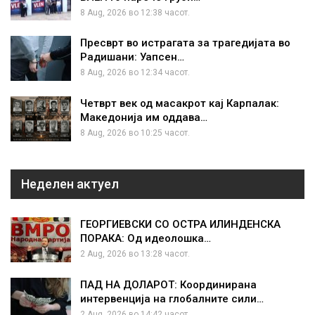
8 Aug, 2026 во 12:38 часот.
Пресврт во истрагата за трагедијата во
Радишани: Уапсен…
8 Aug, 2026 во 12:34 часот.
Четврт век од масакрот кај Карпалак:
Македонија им оддава…
8 Aug, 2026 во 10:25 часот.
Неделен актуел
ГЕОРГИЕВСКИ СО ОСТРА ИЛИНДЕНСКА
ПОРАКА: Од идеолошка…
2 Aug, 2026 во 13:28 часот.
ПАД НА ДОЛАРОТ: Координирана
интервенција на глобалните сили…
2 Aug, 2026 во 14:42 часот.