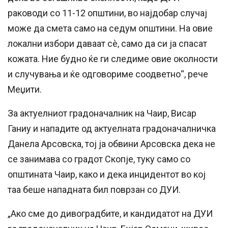
раководи со 11-12 општини, во најдобар случај
може да смета само на седум општини. На овие
локални избори даваат сè, само да си ја спасат
кожата. Ние будно ќе ги следиме овие околности
и случувања и ќе одговориме соодветно“, рече
Меџити.
За актуелниот градоначалник на Чаир, Висар
Ганиу и нападите од актуелната градоначалничка
Данела Арсовска, тој ја обвини Арсовска дека не
се занимава со градот Скопје, туку само со
општината Чаир, како и дека инцидентот во кој
таа беше нападната бил поврзан со ДУИ.
„Ако сме до дивоградбите, и кандидатот на ДУИ