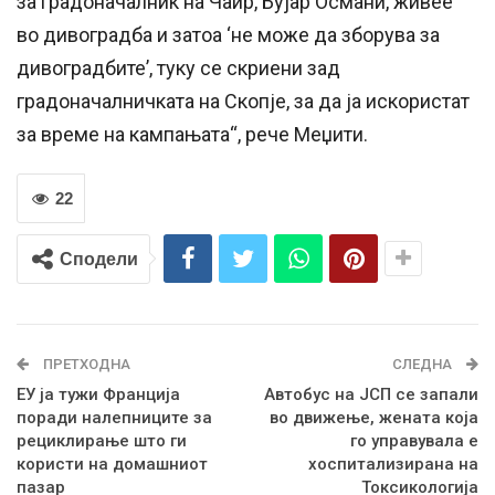
за градоначалник на Чаир, Бујар Османи, живее
во дивоградба и затоа ‘не може да зборува за
дивоградбите’, туку се скриени зад
градоначалничката на Скопје, за да ја искористат
за време на кампањата“, рече Меџити.
22
Сподели
ПРЕТХОДНА
СЛЕДНА
ЕУ ја тужи Франција
Автобус на ЈСП се запали
поради налепниците за
во движење, жената која
рециклирање што ги
го управувала е
користи на домашниот
хоспитализирана на
пазар
Токсикологија