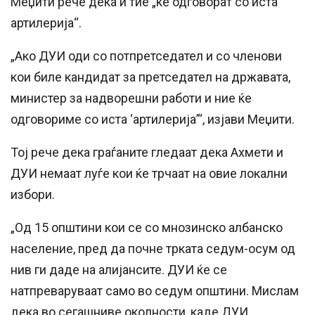
Меџити рече дека и тие „ќе одговорат со иста
артилерија“.
„Ако ДУИ оди со потпретседател и со членови
кои биле кандидат за претседател на државата,
министер за надворешни работи и ние ќе
одговориме со иста ‘артилерија’“, изјави Меџити.
Тој рече дека граѓаните гледаат дека Ахмети и
ДУИ немаат луѓе кои ќе трчаат на овие локални
избори.
„Од 15 општини кои се со мнозинско албанско
население, пред да почне трката седум-осум од
нив ги даде на алијансите. ДУИ ќе се
натпреваруваат само во седум општини. Мислам
дека во сегашниве околности, каде ДУИ