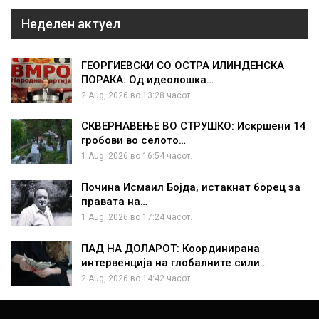
Неделен актуел
ГЕОРГИЕВСКИ СО ОСТРА ИЛИНДЕНСКА
ПОРАКА: Од идеолошка…
2 Aug, 2026 во 13:28 часот.
СКВЕРНАВЕЊЕ ВО СТРУШКО: Искршени 14
гробови во селото…
1 Aug, 2026 во 16:54 часот.
Почина Исмаил Бојда, истакнат борец за
правата на…
1 Aug, 2026 во 17:24 часот.
ПАД НА ДОЛАРОТ: Координирана
интервенција на глобалните сили…
2 Aug, 2026 во 14:42 часот.