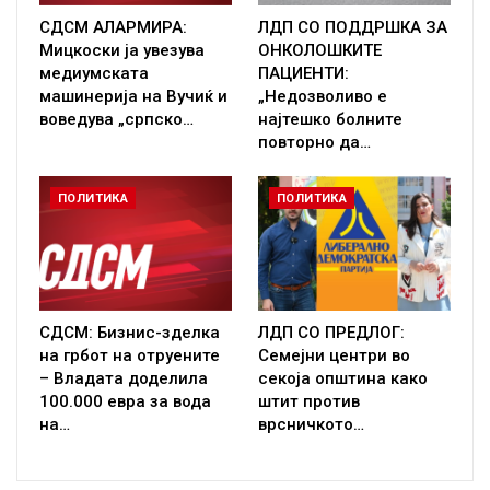
СДСМ АЛАРМИРА:
ЛДП СО ПОДДРШКА ЗА
Мицкоски ја увезува
ОНКОЛОШКИТЕ
медиумската
ПАЦИЕНТИ:
машинерија на Вучиќ и
„Недозволиво е
воведува „српско…
најтешко болните
повторно да…
ПОЛИТИКА
ПОЛИТИКА
СДСМ: Бизнис-зделка
ЛДП СО ПРЕДЛОГ:
на грбот на отруените
Семејни центри во
– Владата доделила
секоја општина како
100.000 евра за вода
штит против
на…
врсничкото…