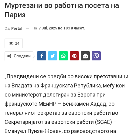
Муртезани во работна посета на
Париз
На
7 Jul, 2025 во 10:18 часот.
Од
Portal
24
Сподели
„Предвидени се средби со високи претставници
на Владата на Француската Република, меѓу кои
со министерот делегиран за Европа при
француското МЕиНР – Бенжамен Хадад, со
генералниот секретар за европски работи во
Секретаријатот за европски работи (SGАE) –
Емануел Пуизе-Жовен, со раководството на