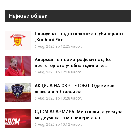
Најнови објави
Почнуваат подготовките за јубилејниот
„Kochani Fire…
6 Aug, 2026 во 12:25 часот.
Алармантен демографски пад: Во
претстојната учебна година ќе…
6 Aug, 2026 во 12:18 часот.
АКЦИЈА НА СВР ТЕТОВО: Одземени
возила и 50 казни за…
6 Aug, 2026 во 10:28 часот.
СДСМ АЛАРМИРА: Мицкоски ја увезува
медиумската машинерија на…
6 Aug, 2026 во 10:12 часот.