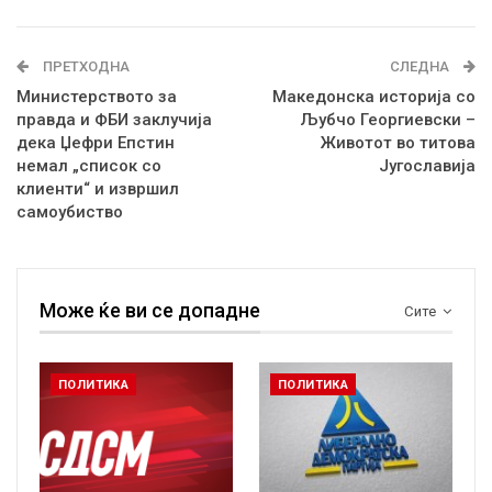
ПРЕТХОДНА
СЛЕДНА
Министерството за
Македонска историја со
правда и ФБИ заклучија
Љубчо Георгиевски –
дека Џефри Епстин
Животот во титова
немал „список со
Југославија
клиенти“ и извршил
самоубиство
Може ќе ви се допадне
Сите
ПОЛИТИКА
ПОЛИТИКА