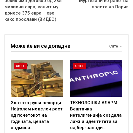
Јокиќ има договор од 235
Муртезани во работна
милиони евра, коњот му
посета на Париз
донесе 375 евра – еве
како прослави (ВИДЕО)
Може ќе ви се допадне
Сите
СВЕТ
СВЕТ
Златото руши рекорди:
ТЕХНОЛОШКИ АЛАРМ:
Најголем неделен раст
Вештачка
од почетокот на
интелигенција создала
годината, цената
лажни идентитети за
надмина…
сајбер-напади…