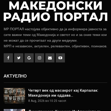
МР ПОРТАЛ настојува објективно да ја информира јавноста за
сите важни теми од Македонија и светот но и за оние теми кои
не можат да се прочитаат на други медиуми.
МРП е независен, актуелен, релевантен, објективен, поинаков.
АКТУЕЛНО
Четврт век од масакрот кај Карпалак:
Македонија им оддава…
8 Aug, 2026 во 10:25 часот.