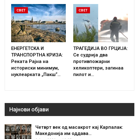
СВЕТ
СВЕТ
ЕНЕРГЕТСКА И
ТРАГЕДИЈА ВО ГРЦИЈА:
ТРАНСПОРТНА КРИЗА:
Се судрија два
Реката Рајна на
противпожарни
историски минимум,
хеликоптери, загинаа
нуклеарката „Пакш“…
пилот и…
Најнови објави
Четврт век од масакрот кај Карпалак:
Македонија им оддава…