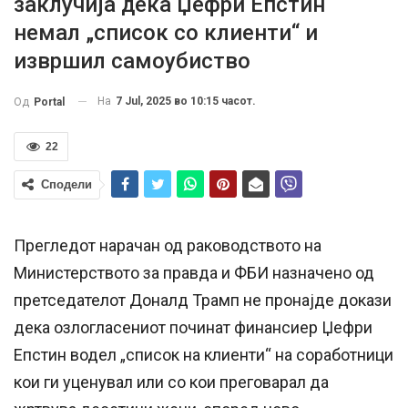
заклучија дека Џефри Епстин
немал „список со клиенти“ и
извршил самоубиство
На
7 Jul, 2025 во 10:15 часот.
Од
Portal
22
Сподели
Прегледот нарачан од раководството на
Министерството за правда и ФБИ назначено од
претседателот Доналд Трамп не пронајде докази
дека озлогласениот починат финансиер Џефри
Епстин водел „список на клиенти“ на соработници
кои ги уценувал или со кои преговарал да