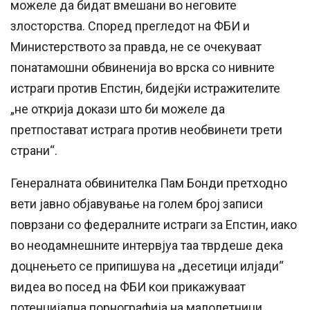
можеле да бидат вмешани во неговите
злосторства. Според прегледот на ФБИ и
Министерството за правда, не се очекуваат
понатамошни обвиненија во врска со нивните
истраги против Епстин, бидејќи истражителите
„не открија докази што би можеле да
претпостават истрага против необвинети трети
страни“.
Генералната обвинителка Пам Бонди претходно
вети јавно објавување на голем број записи
поврзани со федералните истраги за Епстин, иако
во неодамнешните интервјуа таа тврдеше дека
доцнењето се припишува на „десетици илјади“
видеа во посед на ФБИ кои прикажуваат
потенцијална порнографија на малолетници.