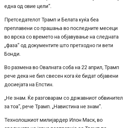
една од овие цели“.
Претседателот Трамп и Белата куќа беа
преплавени со прашања во последните месеци
во врска со времето на објавување на следната
„фаза“ од документите што претходно ги вети
Бонди.
Во размена во Овалната соба на 22 април, Трамп
рече дека не бил свесен кога ќе бидат објавени
досиејата на Епстин.
„Не знам. Ќе разговарам со државниот обвинител
за тоа“, рече Трамп. „Навистина не знам“.
Технолошкиот милијардер Илон Маск, во