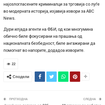
најозлогласените криминалци за трговија со луѓе
во модерната историја, изјавија извори за ABC
News.
Дури илјада агенти на ФБИ, од кои многумина
обично биле фокусирани на прашања од
националната безбедност, биле ангажирани да
помогнат во напорите, додадоа изворите.
22
Сподели
ПРЕТХОДНА
СЛЕДНА