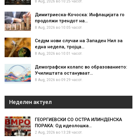
8 Aug, 2026 во 10:25 часот.
Димитриеска-Кочоска: Инфлацијата го
продолжи трендот на…
8 Aug, 2026 во 10:05 часот.
Седум нови случаи на Западен Нил за
една недела, тројца…
8 Aug, 2026 во 10:01 часот.
Демографски колапс во образованието:
Училиштата остануваат…
8 Aug, 2026 во 09:29 часот.
Неделен актуел
ГЕОРГИЕВСКИ СО ОСТРА ИЛИНДЕНСКА
ПОРАКА: Од идеолошка…
2 Aug, 2026 во 13:28 часот.