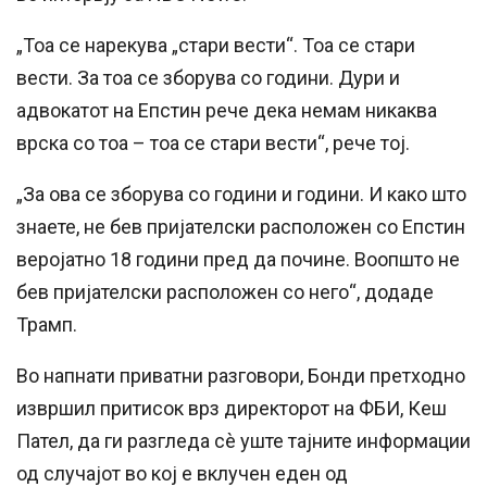
„Тоа се нарекува „стари вести“. Тоа се стари
вести. За тоа се зборува со години. Дури и
адвокатот на Епстин рече дека немам никаква
врска со тоа – тоа се стари вести“, рече тој.
„За ова се зборува со години и години. И како што
знаете, не бев пријателски расположен со Епстин
веројатно 18 години пред да почине. Воопшто не
бев пријателски расположен со него“, додаде
Трамп.
Во напнати приватни разговори, Бонди претходно
извршил притисок врз директорот на ФБИ, Кеш
Пател, да ги разгледа сè уште тајните информации
од случајот во кој е вклучен еден од