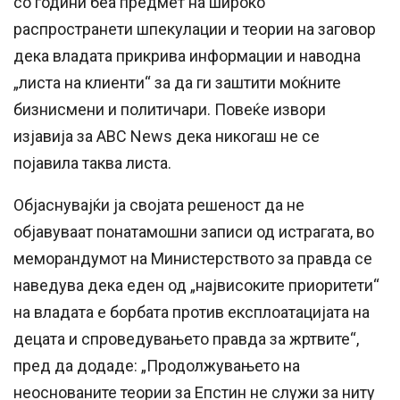
со години беа предмет на широко
распространети шпекулации и теории на заговор
дека владата прикрива информации и наводна
„листа на клиенти“ за да ги заштити моќните
бизнисмени и политичари. Повеќе извори
изјавија за ABC News дека никогаш не се
појавила таква листа.
Објаснувајќи ја својата решеност да не
објавуваат понатамошни записи од истрагата, во
меморандумот на Министерството за правда се
наведува дека еден од „највисоките приоритети“
на владата е борбата против експлоатацијата на
децата и спроведувањето правда за жртвите“,
пред да додаде: „Продолжувањето на
неоснованите теории за Епстин не служи за ниту