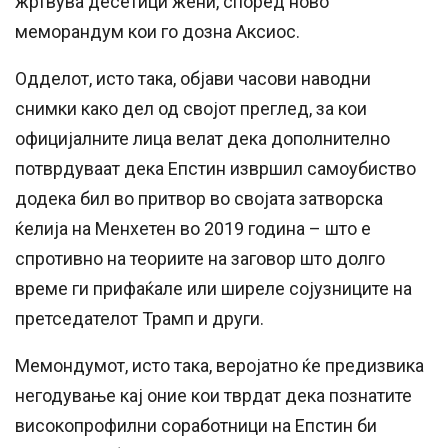
жртвува десетици жени, според ново
меморандум кои го дозна Аксиос.
Одделот, исто така, објави часови наводни
снимки како дел од својот преглед, за кои
официјалните лица велат дека дополнително
потврдуваат дека Епстин извршил самоубиство
додека бил во притвор во својата затворска
ќелија на Менхетен во 2019 година – што е
спротивно на теориите на заговор што долго
време ги прифаќале или ширеле сојузниците на
претседателот Трамп и други.
Мемондумот, исто така, веројатно ќе предизвика
негодување кај оние кои тврдат дека познатите
високопрофилни соработници на Епстин би