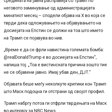
средината на јавна расправија со Трамп по
неговото заминување од администрацијата
минатиот месец – сподели објава на X во која се
тврди дека одложувањето на објавувањето на
досиејата на Епстин се должи на тоа што името
на Трамп се појавува во нив.
„Време е да се фрли навистина големата бомба:
@realDonaldTrump е во досиејата на Епстин“,
напиша тој. „Тоа е вистинската причина зошто тие
не се објавени јавно. Имај убав ден, ДЈТ.“
Објавата беше меѓу неколкуте критики кон Трамп
што Маск подоцна ги отстрани од својот профил.
Трамп набргу потоа ги отфрли тврдењата на Маск
во интервју за NBC News.