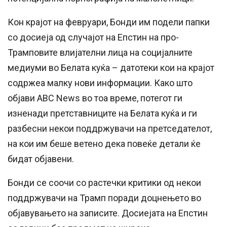
Кон крајот на февруари, Бонди им подели папки
со досиеја од случајот на Епстин на про-
Трамповите влијателни лица на социјалните
медиуми во Белата куќа – датотеки кои на крајот
содржеа малку нови информации. Како што
објави ABC News во тоа време, потегот ги
изненади претставниците на Белата куќа и ги
разбесни некои поддржувачи на претседателот,
на кои им беше ветено дека повеќе детали ќе
бидат објавени.
Бонди се соочи со растечки критики од некои
поддржувачи на Трамп поради доцнењето во
објавувањето на записите. Досиејата на Епстин