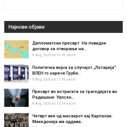
Најнови објави
Дипломатски пресврт: На повидок
договор за отворање на…
8 Aug, 2026 во 16:36 часот.
Политичка војна за случајот „Лотарија“:
ВЛЕН го нарече Груби…
8 Aug, 2026 во 12:38 часот.
Пресврт во истрагата за трагедијата во
Радишани: Уапсен…
8 Aug, 2026 во 12:34 часот.
Четврт век од масакрот кај Карпалак:
Македонија им оддава…