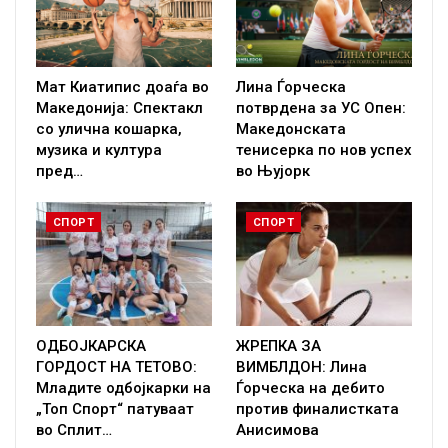
Мат Киатипис доаѓа во
Лина Ѓорческа
Македонија: Спектакл
потврдена за УС Опен:
со улична кошарка,
Македонската
музика и култура
тенисерка по нов успех
пред…
во Њујорк
СПОРТ
СПОРТ
ОДБОЈКАРСКА
ЖРЕПКА ЗА
ГОРДОСТ НА ТЕТОВО:
ВИМБЛДОН: Лина
Младите одбојкарки на
Ѓорческа на дебито
„Топ Спорт“ патуваат
против финалистката
во Сплит…
Анисимова