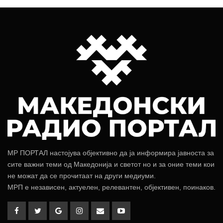
МР ПОРТАЛ настојува објективно да ја информира јавноста за
сите важни теми од Македонија и светот но и за оние теми кои
не можат да се прочитаат на други медиуми.
МРП е независен, актуелен, релевантен, објективен, поинаков.