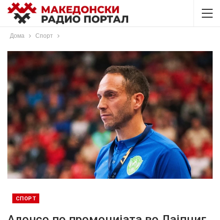
Дома
Спорт
СПОРТ
Алонсо по промоцијата во Лајпциг