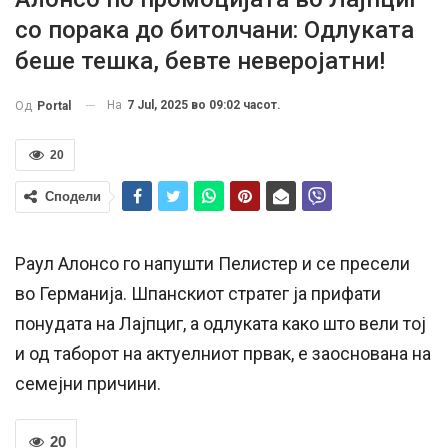
со порака до битолчани: Одлуката
беше тешка, бевте неверојатни!
На
7 Jul, 2025 во 09:02 часот.
Од
Portal
20
Сподели
Раул Алонсо го напушти Пелистер и се пресели
во Германија. Шпанскиот стратег ја прифати
понудата на Лајпциг, а одлуката како што вели тој
и од таборот на актуелниот првак, е заоснована на
семејни причини.
20