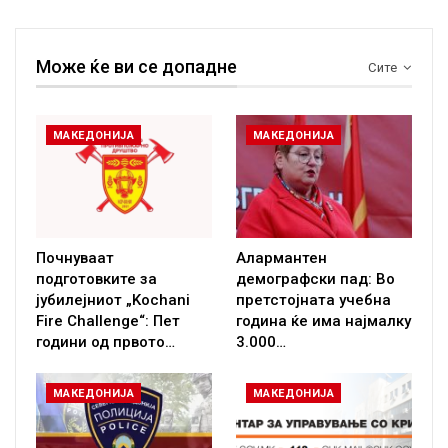
Може ќе ви се допадне
Сите
МАКЕДОНИЈА
МАКЕДОНИЈА
Почнуваат
Алармантен
подготовките за
демографски пад: Во
јубилејниот „Kochani
претстојната учебна
Fire Challenge“: Пет
година ќе има најмалку
години од првото…
3.000…
МАКЕДОНИЈА
МАКЕДОНИЈА