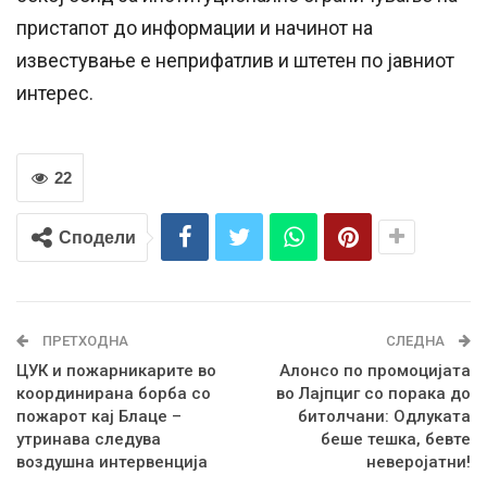
пристапот до информации и начинот на
известување е неприфатлив и штетен по јавниот
интерес.
22
Сподели
ПРЕТХОДНА
СЛЕДНА
ЦУК и пожарникарите во
Алонсо по промоцијата
координирана борба со
во Лајпциг со порака до
пожарот кај Блаце –
битолчани: Одлуката
утринава следува
беше тешка, бевте
воздушна интервенција
неверојатни!