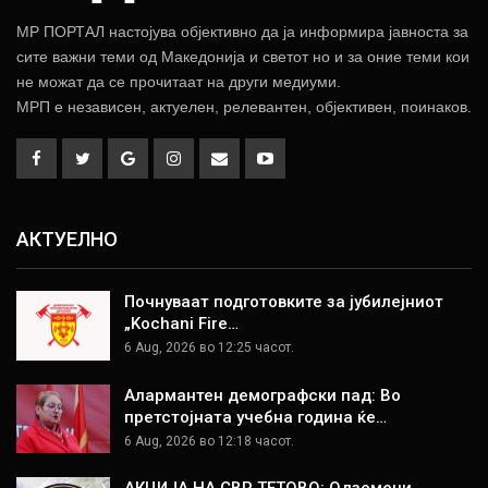
МР ПОРТАЛ настојува објективно да ја информира јавноста за
сите важни теми од Македонија и светот но и за оние теми кои
не можат да се прочитаат на други медиуми.
МРП е независен, актуелен, релевантен, објективен, поинаков.
АКТУЕЛНО
Почнуваат подготовките за јубилејниот
„Kochani Fire…
6 Aug, 2026 во 12:25 часот.
Алармантен демографски пад: Во
претстојната учебна година ќе…
6 Aug, 2026 во 12:18 часот.