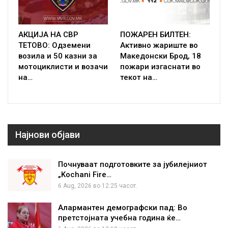
АКЦИЈА НА СВР
ПОЖАРЕН БИЛТЕН:
ТЕТОВО: Одземени
Активно жариште во
возила и 50 казни за
Македонски Брод, 18
мотоциклисти и возачи
пожари изгаснати во
на…
текот на…
Најнови објави
Почнуваат подготовките за јубилејниот
„Kochani Fire…
6 Aug, 2026 во 12:25 часот.
Алармантен демографски пад: Во
претстојната учебна година ќе…