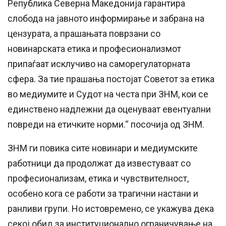
Република Северна Македонија гарантира
слобода на јавното информирање и забрана на
цензурата, а прашањата поврзани со
новинарската етика и професионализмот
припаѓаат исклучиво на саморегулаторната
сфера. За тие прашања постојат Советот за етика
во медиумите и Судот на честа при ЗНМ, кои се
единствено надлежни да оценуваат евентуални
повреди на етичките норми.“ посочија од ЗНМ.
ЗНМ ги повика сите новинари и медиумските
работници да продолжат да известуваат со
професионализам, етика и чувствителност,
особено кога се работи за трагични настани и
ранливи групи. Но истовремено, се укажува дека
секој обид за институционално ограничување на