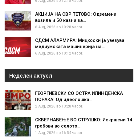
6 Aug, 2026 во 12:18 часот.
АКЦИЈА НА СВР ТЕТОВО: Одземени
возила и 50 казни за…
6 Aug, 2026 во 10:28 часот.
СДСМ АЛАРМИРА: Мицкоски ја увезува
медиумската машинерија на…
6 Aug, 2026 во 10:12 часот.
Неделен актуел
ГЕОРГИЕВСКИ СО ОСТРА ИЛИНДЕНСКА
ПОРАКА: Од идеолошка…
2 Aug, 2026 во 13:28 часот.
СКВЕРНАВЕЊЕ ВО СТРУШКО: Искршени 14
гробови во селото…
1 Aug, 2026 во 16:54 часот.