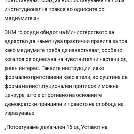
претставуваат обид за воспоставување на лоша
институционална пракса во односите со
медиумите.зн
ЗНМ го осуди обидот на Министерството за
здраство да наметнува практични правила за тоа
како медиумите треба да известуваат, особено
кога тоа се однесува на чувствителни настани од
јавен интерес. Таквите инструкции, иако
формално претставени како апели, во суштина се
форма на институционален притисок и можна
цензура, што е спротивно на основните
демократски принципи и правото на слобода на
изразување.
„Потсетуваме дека член 16 од Уставот на